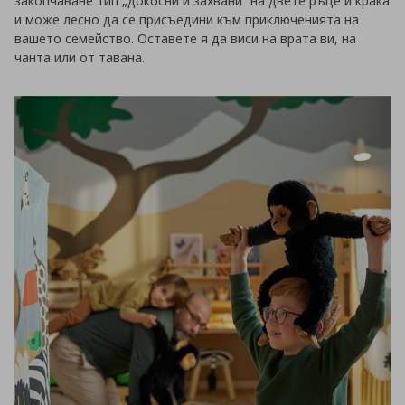
закопчаване тип „докосни и захвани“ на двете ръце и крака
и може лесно да се присъедини към приключенията на
вашето семейство. Оставете я да виси на врата ви, на
чанта или от тавана.