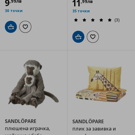
9
11
,
99
лв
,
99
лв
30 точки
35 точки
(3)
Добави в кошницата
Добави към списъка с любими
Добави в кошницата
Добави към списъка
SANDLÖPARE
SANDLÖPARE
плюшена играчка,
плик за завивка и