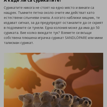
А къде ли са сурикатите?
Сурикатите никога не стоят на едно място и винаги са
нащрек. Тъмните петна около очите им действат като
естествени слънчеви очила. А когато наближи хищник, те
издават сигнал, за да предупредят останалите да се скрият
в подземните си тунели. Една колония може да има до 50
суриката. Вие колко виждате тук? Вземете си вкъщи
собствена плюшена играчка сурикат SANDLÖPARE или мини
талисман сурикат.