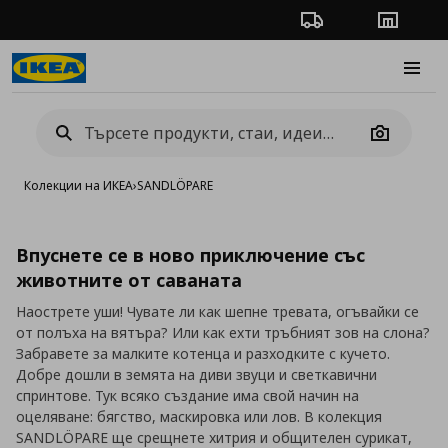
Проследяване на п
Магази
Burge
Camera
Колекции на ИКЕА
›
SANDLÖPARE
Впуснете се в ново приключение със
животните от саваната
Наострете уши! Чувате ли как шепне тревата, огъвайки се
от полъха на вятъра? Или как ехти тръбният зов на слона?
Забравете за малките котенца и разходките с кучето.
Добре дошли в земята на диви звуци и светкавични
спринтове. Тук всяко създание има свой начин на
оцеляване: бягство, маскировка или лов. В колекция
SANDLÖPARE ще срещнете хитрия и общителен сурикат,