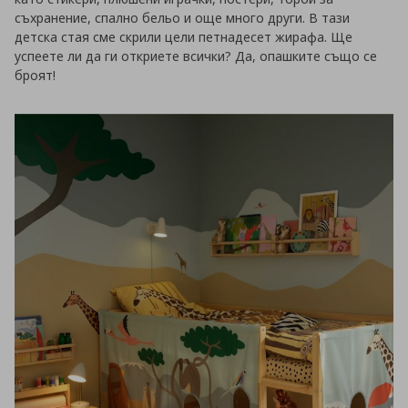
съхранение, спално бельо и още много други. В тази
детска стая сме скрили цели петнадесет жирафа. Ще
успеете ли да ги откриете всички? Да, опашките също се
броят!