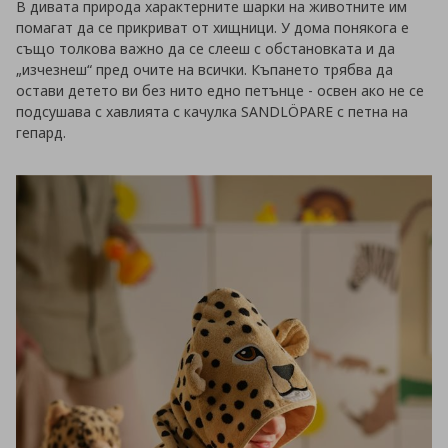
В дивата природа характерните шарки на животните им
помагат да се прикриват от хищници. У дома понякога е
също толкова важно да се слееш с обстановката и да
„изчезнеш“ пред очите на всички. Къпането трябва да
остави детето ви без нито едно петънце - освен ако не се
подсушава с хавлията с качулка SANDLÖPARE с петна на
гепард.