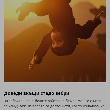
Доведи вкъщи стадо зебри
За зебрите черно-белите райета на бежов фон се считат
за камуфлаж. Лъвовете са далтонисти, което означава, че