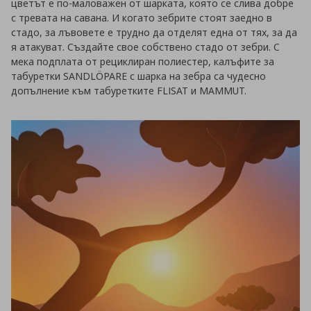
цветът е по-маловажен от шарката, която се слива добре
с тревата на савана. И когато зебрите стоят заедно в
стадо, за лъвовете е трудно да отделят една от тях, за да
я атакуват. Създайте свое собствено стадо от зебри. С
мека подплата от рециклиран полиестер, калъфите за
табуретки SANDLÖPARE с шарка на зебра са чудесно
допълнение към табуретките FLISAT и MAMMUT.