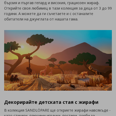
бързия и пъргав гепард и високия, грациозен жираф.
Открийте своя любимец в тази колекция за деца от 3 до 99
години. А можете да ги съчетаете и с останалите
обитатели на джунглата от нашата гама.
Декорирайте детската стая с жирафи
В колекция SANDLÖPARE ще откриете жирафи навсякъде -
като стикери, плюшени играчки, постери, торби за