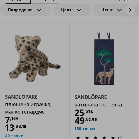
Подреди по
Цвят:
Цена:
SANDLÖPARE
SANDLÖPARE
плюшена играчка,
ватирана постелка
Цена
25,51 €
25
,
51
€
малко гепардче
Цена
7,15 €
7
49
,
15
€
,
89
лв
13
,
98
лв
130 точки
40 точки
(1)