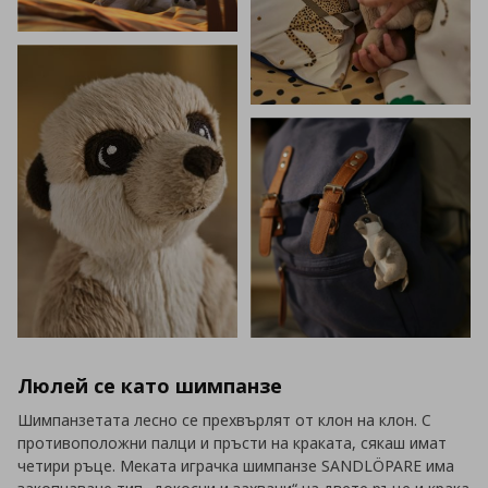
Люлей се като шимпанзе
Шимпанзетата лесно се прехвърлят от клон на клон. С
противоположни палци и пръсти на краката, сякаш имат
четири ръце. Меката играчка шимпанзе SANDLÖPARE има