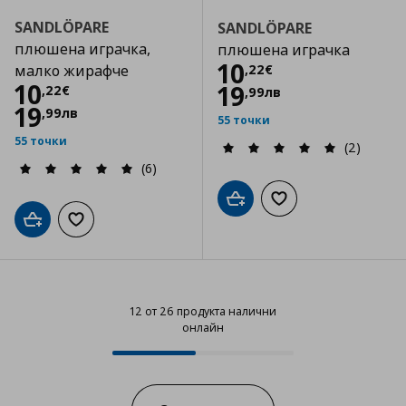
SANDLÖPARE
SANDLÖPARE
плюшена играчка,
плюшена играчка
Цена
10,22 €
10
,
22
€
малко жирафче
Цена
10,22 €
10
19
,
22
€
,
99
лв
19
,
99
лв
55 точки
55 точки
(2)
(6)
Добави в кошницата
Добави към списъка
Добави в кошницата
Добави към списъка с любими
12 от 26 продукта налични
онлайн
12 от 26 продукта налични онла
Progress: