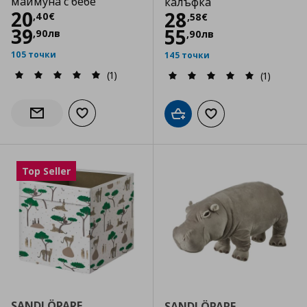
маймуна с бебе
калъфка
Цена
20,40 €
20
Цена
28,58 €
28
,
40
€
,
58
€
39
55
,
90
лв
,
90
лв
105 точки
145 точки
(1)
(1)
Добави към списъка с любими
Информирай ме за наличност
Добави в кошницата
Добави към списъка
Top Seller
SANDLÖPARE
SANDLÖPARE