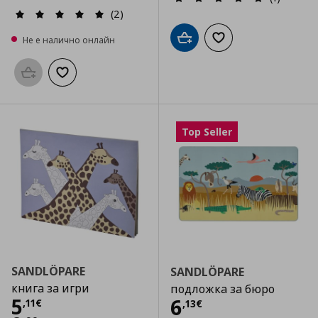
(2)
Не е налично онлайн
Добави в кошницата
Добави към списъка
Προσθήκη στο καλάθι
Добави към списъка с любими
Top Seller
SANDLÖPARE
SANDLÖPARE
книга за игри
подложка за бюро
Цена
5,11 €
5
Цена
6,13 €
6
,
11
€
,
13
€