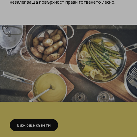
незалепваща повърхност прави готвенето лесно.
Виж още съвети