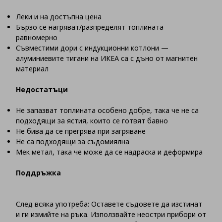
Леки и на достъпна цена
Бързо се нагряват/разпределят топлината
равномерно
Съвместими дори с индукционни котлони —
алуминиевите тигани на ИКЕА са с дъно от магнитен
материал
Недостатъци
Не запазват топлината особено добре, така че не са
подходящи за ястия, които се готвят бавно
Не бива да се прегрява при загряване
Не са подходящи за съдомиялна
Мек метал, така че може да се надраска и деформира
Поддръжка
След всяка употреба: Оставете съдовете да изстинат
и ги измийте на ръка. Използвайте неостри прибори от