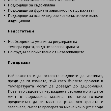
Подходящи за съдомиялна
Подходящи за фурна (в зависимост от дръжката)
Подходящи за всички видове котлони, включително
индукционни
Недостатъци
Необходими са умения за регулиране на
температурата, за да не залепва храната
По-трудни за почистване от незалепващите
Поддръжка
Най-важното е да оставите съдовете да изстинат,
преди да ги измиете, тъй като бързите промени в
температурата могат да доведат до деформация.
Повечето съдове от неръждаема стомана могат да се
мият в съдомиялна машина, но някои готвачи
предпочитат да ги мият на ръка. Ако храната е
залепнала, смесете препарат за миене или оцет с вода