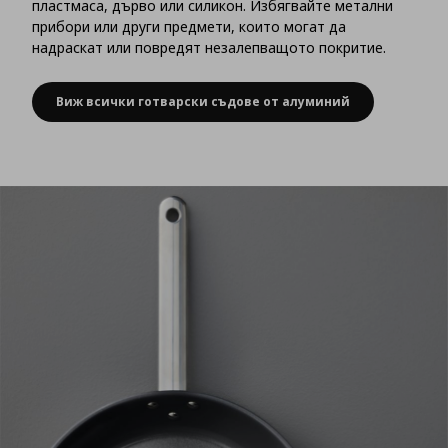
пластмаса, дърво или силикон. Избягвайте метални
прибори или други предмети, които могат да
надраскат или повредят незалепващото покритие.
Виж всички готварски съдове от алуминий