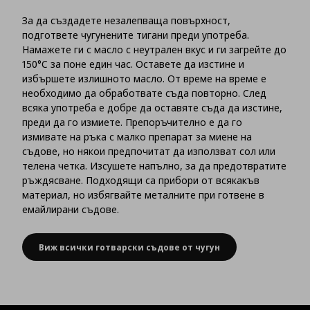
За да създадете незалепваща повърхност,
подгответе чугунените тигани преди употреба.
Намажете ги с масло с неутрален вкус и ги загрейте до
150°C за поне един час. Оставете да изстине и
избършете излишното масло. От време на време е
необходимо да обработвате съда повторно. След
всяка употреба е добре да оставяте съда да изстине,
преди да го измиете. Препоръчително е да го
измивате на ръка с малко препарат за миене на
съдове, но някои предпочитат да използват сол или
телена четка. Изсушете напълно, за да предотвратите
ръждясване. Подходящи са прибори от всякакъв
материал, но избягвайте металните при готвене в
емайлирани съдове.
Виж всички готварски съдове от чугун