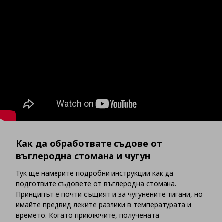
Как да обработвате съдове от
въглеродна стомана и чугун
Тук ще намерите подробни инструкции как да
подготвите съдовете от въглеродна стомана.
Принципът е почти същият и за чугунените тигани, но
имайте предвид леките разлики в температурата и
времето. Когато приключите, получената