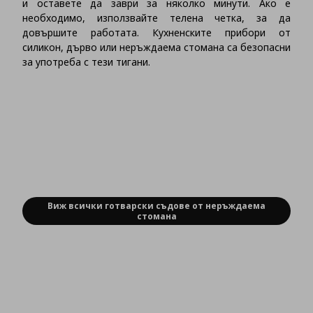
и оставете да заври за няколко минути. Ако е
необходимо, използвайте телена четка, за да
довършите работата. Кухненските прибори от
силикон, дърво или неръждаема стомана са безопасни
за употреба с тези тигани.
Виж всички готварски съдове от неръждаема
стомана