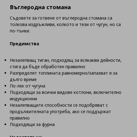
Въглеродна стомана
Съдовете за готвене от въглеродна стомана са
толкова издръжливи, колкото и тези от чугун, но са
по-тънки.
Предимства
Незалепващ тиган, подходящ за всякакви дейности,
стига да бъде обработен правилно
Разпределят топлината равномерно/запазват я за
дълго време
По-лек от чугуна
Подходящи за всички видове котлони, включително
индукционни
Незалепващите способности се подобряват с
продължителната употреба, ако се поддържат
правилно
Подходящи за фурна