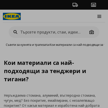
Проследяване на п
Магази
Burge
Camera
Съвети за кухнята и трапезата
›
Кои материали са най-подходящи за те
Кои материали са най-
подходящи за тенджери и
тигани?
Неръждаема стомана, алуминий, въглеродна стомана,
чугун, мед? Без покритие, емайлирани, с незалепващо
покритие? От какъв материал е изработена най-добрата