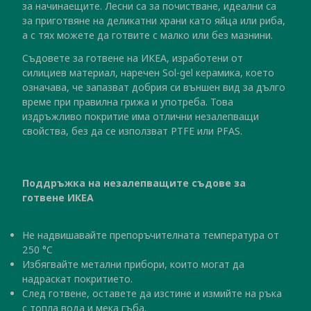
за начинаещите. Лесни са за почистване, идеални са
за приготвяне на деликатни храни като яйца или риба,
а с тях можете да готвите с малко или без мазнини.
Съдовете за готвене на ИКЕА, изработени от
силициев материал, наречен Sol-gel керамика, което
означава, че запазват добрия си външен вид за дълго
време при правилна грижа и употреба. Това
издръжливо покритие има отлични незалепващи
свойства, без да се използват PTFE или PFAS.
Поддръжка на незалепващите съдове за
готвене ИКЕА
Не надвишавайте препоръчителната температура от
250 °C
Избягвайте метални прибори, които могат да
надраскат покритието.
След готвене, оставете да изстине и измийте на ръка
с топла вода и мека гъба.