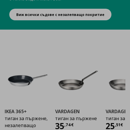
Виж всички съдове с незалепващо покритие
IKEA 365+
VARDAGEN
VARDAGE
тиган за пържене,
тиган за пържене
тиган за 
Цена
35,74 €
Цена
35
25
,
74
€
,
51
€
незалепващо