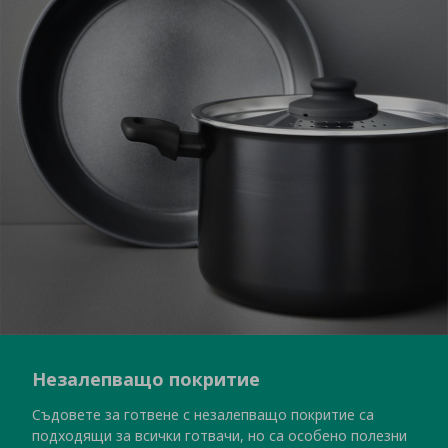
Незалепващо покритие
Съдовете за готвене с незалепващо покритие са
подходящи за всички готвачи, но са особено полезни