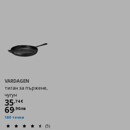
VARDAGEN
тиган за пържене,
чугун
Цена
35,74 €
35
,
74
€
69
,
90
лв
180 точки
(5)