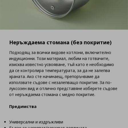
Неръждаема стомана (без покритие)
Подходящ за всички видове котлони, включително
индукционни. Този материал, любим на готвачите,
изисква известно усвояване, тъй като е необходимо
да се контролира температурата, за да не залепва
храната. Ако сте начинаещ, препоръчваме да
използвате съдове с незалепващо покритие. За по-
луксозен вид и отлично представяне изберете съдове
от неръждаема стомана с медно покритие.
Предимства
Универсални и издръжливи
Бързо се нагряват/запазват топлината