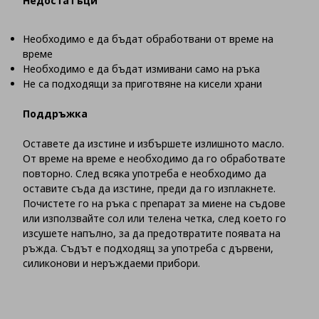
Недостатъци
Необходимо е да бъдат обработвани от време на
време
Необходимо е да бъдат измивани само на ръка
Не са подходящи за приготвяне на кисели храни
Поддръжка
Оставете да изстине и избършете излишното масло.
От време на време е необходимо да го обработвате
повторно. След всяка употреба е необходимо да
оставите съда да изстине, преди да го изплакнете.
Почистете го на ръка с препарат за миене на съдове
или използвайте сол или телена четка, след което го
изсушете напълно, за да предотвратите появата на
ръжда. Съдът е подходящ за употреба с дървени,
силиконови и неръждаеми прибори.