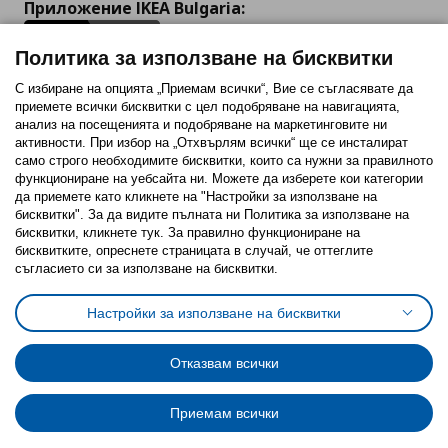
Приложение IKEA Bulgaria:
Политика за използване на бисквитки
С избиране на опцията „Приемам всички“, Вие се съгласявате да
приемете всички бисквитки с цел подобряване на навигацията,
Последвайте ни:
анализ на посещенията и подобряване на маркетинговите ни
активности. При избор на „Отхвърлям всички“ ще се инсталират
Facebook
Twitter
Youtube
Pinterest
Instagram
само строго необходимитe бисквитки, които са нужни за правилното
функциониране на уебсайта ни. Можете да изберете кои категории
да приемете като кликнете на "Настройки за използване на
бисквитки". За да видите пълната ни Политика за използване на
бисквитки, кликнете тук. За правилно функциониране на
бисквитките, опреснете страницата в случай, че оттеглите
съгласието си за използване на бисквитки.
Политика за използване на бисквитки (Cookies)
Избор на настройки за използване на бисквитки
Настройки за използване на бисквитки
Условия за ползване на ikea.bg
Обща политика за личните данни
Политика за защита на личните данни на ikea.bg
Общи условия на програма IKEA Family
Отказвам всички
Политика за защита на лични данни на програма IKEA Family
Приемам всички
© Inter-IKEA Systems B.V. 1999 - 2025