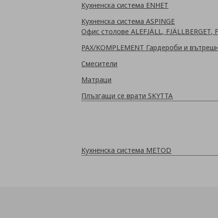
Кухненска система ENHET
Кухненска система ASPINGE
Офис столове ALEFJÄLL, FJÄLLBERGET, 
PAX/KOMPLEMENT Гардероби и вътрешн
Смесители
Матраци
Плъзгащи се врати SKYTTA
Кухненска система METOD