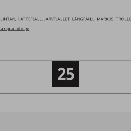
FLINTAN, HATTEFJÄLL, JÄRVFJÄLLET, LÅNGFJÄLL, MARKUS, TROLL
и органайзери