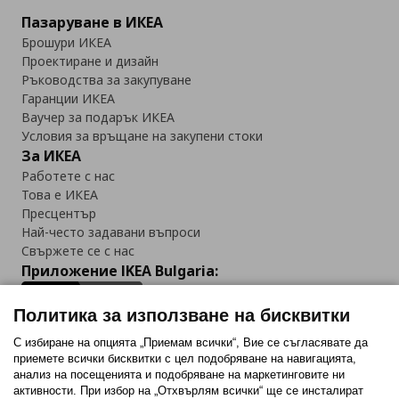
Пазаруване в ИКЕА
Брошури ИКЕА
Проектиране и дизайн
Ръководства за закупуване
Гаранции ИКЕА
Ваучер за подарък ИКЕА
Условия за връщане на закупени стоки
За ИКЕА
Работете с нас
Това е ИКЕА
Пресцентър
Най-често задавани въпроси
Свържете се с нас
Приложение IKEA Bulgaria:
Политика за използване на бисквитки
С избиране на опцията „Приемам всички“, Вие се съгласявате да
приемете всички бисквитки с цел подобряване на навигацията,
Последвайте ни:
анализ на посещенията и подобряване на маркетинговите ни
активности. При избор на „Отхвърлям всички“ ще се инсталират
Facebook
Twitter
Youtube
Pinterest
Instagram