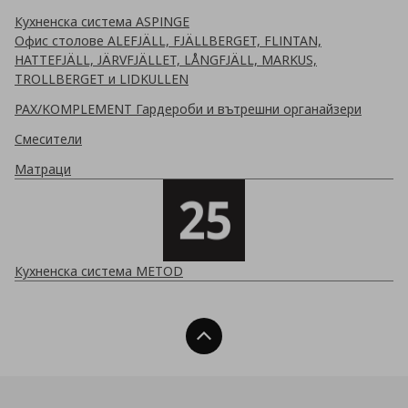
Кухненска система ASPINGE
Офис столове ALEFJÄLL, FJÄLLBERGET, FLINTAN,
HATTEFJÄLL, JÄRVFJÄLLET, LÅNGFJÄLL, MARKUS,
TROLLBERGET и LIDKULLEN
PAX/KOMPLEMENT Гардероби и вътрешни органайзери
Смесители
Матраци
Кухненска система METOD
Нагоре