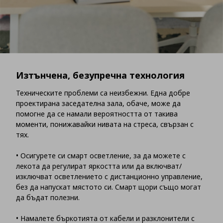
Изтънчена, безупречна технология
Техническите проблеми са неизбежни. Една добре
проектирана заседателна зала, обаче, може да
помогне да се намали вероятността от такива
моменти, понижавайки нивата на стреса, свързан с
тях.
• Осигурете си смарт осветление, за да можете с
лекота да регулират яркостта или да включват/
изключват осветлението с дистанционно управление,
без да напускат мястото си. Смарт щори също могат
да бъдат полезни.
• Намалете бъркотията от кабели и разклонители с