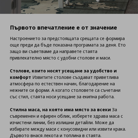
Първото впечатление е от значение
Настроението за предстоящата срещата се формира
още преди да бъде показана програмата за деня. Ето
защо ви съветваме да направете стаята
привлекателно място с удобни столове и маси.
Столове, които носят усещане за удобство и
комфорт
Извитите столове създават приветлива
атмосфера по естествен начин, благодарение на
нежните си форми. А когато столовете са съчетани
със стил, стаята носи усещане за екипна работа.
Стилна маса, на която има място за всеки
За
съвременен и ефирен облик, изберете здрава маса с
изчистени линии, без излишни детайли. Може да
избирате между маси с конусовидни или извити крака.
Дървото внася лекота и топлина в стаята.