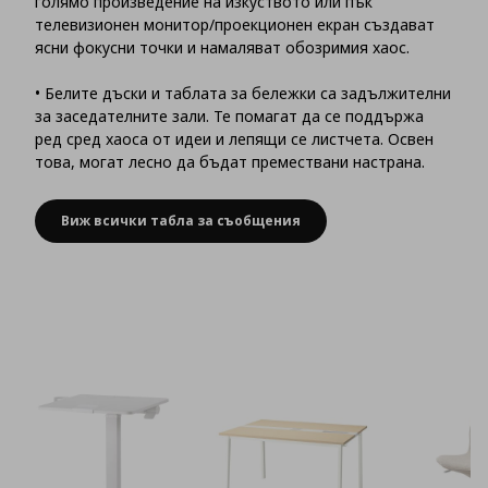
голямо произведение на изкуството или пък
телевизионен монитор/проекционен екран създават
ясни фокусни точки и намаляват обозримия хаос.
• Белите дъски и таблата за бележки са задължителни
за заседателните зали. Те помагат да се поддържа
ред сред хаоса от идеи и лепящи се листчета. Освен
това, могат лесно да бъдат премествани настрана.
Виж всички табла за съобщения