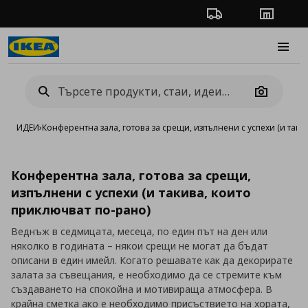
Проследяване на п
Магази
Burge
Camera
ИДЕИ
›
Конферентна зала, готова за срещи, изпълнени с успехи (и таки
Конферентна зала, готова за срещи,
изпълнени с успехи (и такива, които
приключват по-рано)
Веднъж в седмицата, месеца, по един път на ден или
няколко в годината – някои срещи не могат да бъдат
описани в един имейл. Когато решавате как да декорирате
залата за съвещания, е необходимо да се стремите към
създаването на спокойна и мотивираща атмосфера. В
крайна сметка ако е необходимо присъствието на хората,