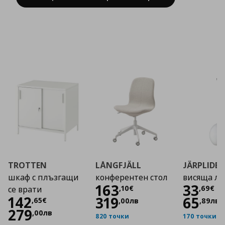
TROTTEN
LÅNGFJÄLL
JÄRPLIDE
шкаф с плъзгащи
конферентен стол
висяща л
Цена
163,10 €
Цена
163
33
,
10
€
,
69
€
се врати
Цена
142,65 €
142
319
65
,
65
€
,
00
лв
,
89
лв
279
,
00
лв
820 точки
170 точки