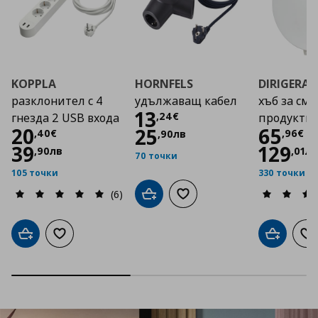
KOPPLA
HORNFELS
DIRIGERA
разклонител с 4
удължаващ кабел
хъб за см
Цена
13,24 €
13
,
24
€
гнезда 2 USB входа
продукти
Цена
20,40 €
Цена
20
65
25
,
40
€
,
96
€
,
90
лв
39
129
,
90
лв
,
01
лв
70 точки
105 точки
330 точки
(6)
Добави в кошницата
Добави към списъка с люб
Добави в кошницата
Добави към списъка с любими
Добави в
До