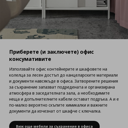
Приберете (и заключете) офис
консумативите
Използвайте офис контейнерите и шкафовете на
колелца за лесен достъп до канцеларските материали
и документи навсякъде в офиса. Затворените решения
за съхранение запазват подредената и организирана
атмосфера в заседателната зала, а необходимите
неща и допълнителните кабели остават подръка. А и е
по-малко вероятно скъпите химикалки и важните
документи да изчезнат от шкафче с ключалка.
Виж още мебели за съхранение в офиса