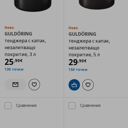
Ново
Ново
GULDÖRING
GULDÖRING
тенджера с капак,
тенджера с капак,
незалепващо
незалепващо
покритие, 3 л
покритие, 5 л
Цена
25,90 €
25
Цена
29,90 €
29
,
90
€
,
90
€
130 точки
150 точки
Добави към списъка с любими
Информирай ме за наличност
Добави в кошницата
Добави към списъка
Сравнение
Сравнение