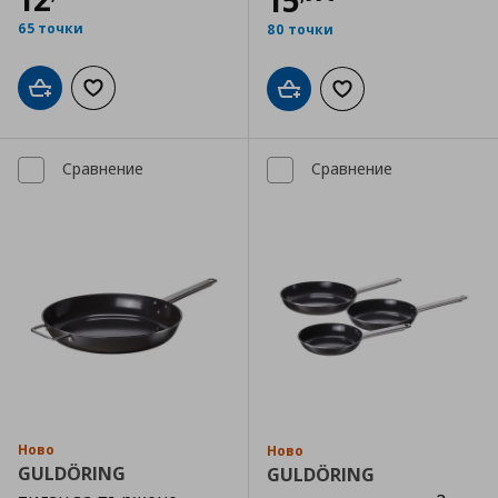
15
65 точки
80 точки
Добави в кошницата
Добави към списъка с любими
Добави в кошницата
Добави към списъка
Сравнение
Сравнение
Ново
Ново
GULDÖRING
GULDÖRING