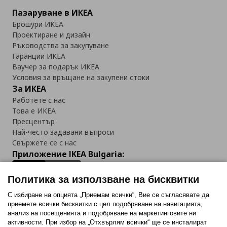
Пазаруване в ИКЕА
Брошури ИКЕА
Проектиране и дизайн
Ръководства за закупуване
Гаранции ИКЕА
Ваучер за подарък ИКЕА
Условия за връщане на закупени стоки
За ИКЕА
Работете с нас
Това е ИКЕА
Пресцентър
Най-често задавани въпроси
Свържете се с нас
Приложение IKEA Bulgaria:
Политика за използване на бисквитки
С избиране на опцията „Приемам всички“, Вие се съгласявате да
приемете всички бисквитки с цел подобряване на навигацията,
Последвайте ни:
анализ на посещенията и подобряване на маркетинговите ни
активности. При избор на „Отхвърлям всички“ ще се инсталират
Facebook
Twitter
Youtube
Pinterest
Instagram