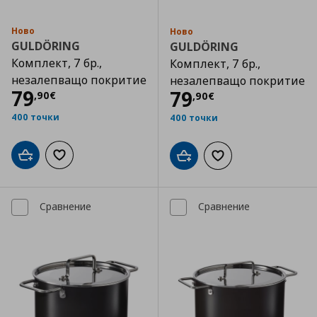
Ново
Ново
GULDÖRING
GULDÖRING
Комплект, 7 бр.,
Комплект, 7 бр.,
незалепващо покритие
незалепващо покритие
Цена
79,90 €
79
Цена
79,90 €
79
,
90
€
,
90
€
400 точки
400 точки
Добави в кошницата
Добави към списъка с любими
Добави в кошницата
Добави към списъка
Сравнение
Сравнение