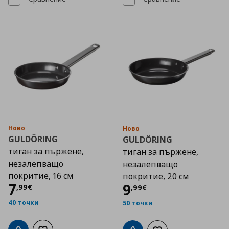
Ново
Ново
GULDÖRING
GULDÖRING
тиган за пържене,
тиган за пържене,
незалепващо
незалепващо
покритие, 16 см
покритие, 20 см
Цена
7,99 €
7
Цена
9,99 €
9
,
99
€
,
99
€
40 точки
50 точки