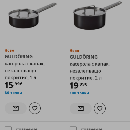
Ново
Ново
GULDÖRING
GULDÖRING
касерола с капак,
касерола с капак,
незалепващо
незалепващо
покритие, 1 л
покритие, 2 л
Цена
15,99 €
15
Цена
19,99 €
19
,
99
€
,
99
€
80 точки
100 точки
Добави към списъка с любими
Информирай ме за наличност
Добави към сп
Информирай ме за налич
Сравнение
Сравнение