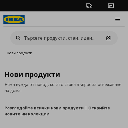
Проследяване на п
Магази
Burge
Camera
Нови продукти
Нови продукти
Няма нужда от повод, когато става въпрос за освежаване
на дома!
Разгледайте всички нови продукти
|
Открийте
новите ни колекции