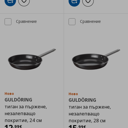
Добави в кошницата
Добави към списъка с любими
Добави в кошницата
Добави към списъка
Сравнение
Сравнение
Ново
Ново
GULDÖRING
GULDÖRING
тиган за пържене,
тиган за пържене,
незалепващо
незалепващо
покритие, 24 см
покритие, 28 см
Цена
12,99 €
12
Цена
15,99 €
,
99
€
,
99
€