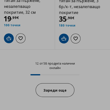
тиган за пържене,
тиган за пържене, 3
незалепващо
бр./к-т, незалепващо
покритие, 32 см
покритие
Цена
19,99 €
19
Цена
35,90 €
35
,
99
€
,
90
€
100 точки
180 точки
Добави в кошницата
Добави към списъка с любими
Добави в кошницата
Добави към списъка
12 от 58 продукта налични
онлайн
12 от 58 продукта налични онла
Progress:
Зареди още