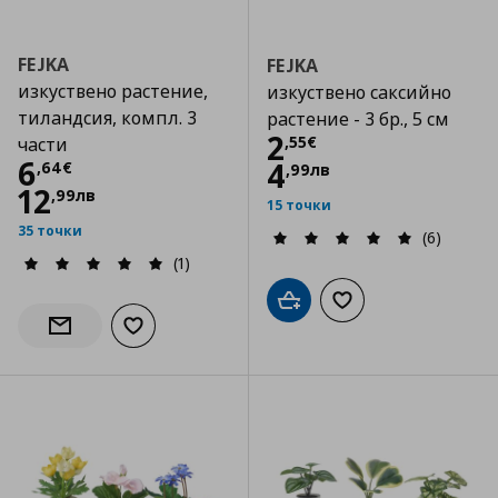
FEJKA
FEJKA
изкуствено растение,
изкуствено саксийно
тиландсия, компл. 3
растение - 3 бр., 5 см
Цена
2,55 €
2
,
55
€
части
Цена
6,64 €
6
4
,
64
€
,
99
лв
12
,
99
лв
15 точки
35 точки
(6)
(1)
Добави в кошницата
Добави към списъка
Добави към списъка с любими
Информирай ме за наличност