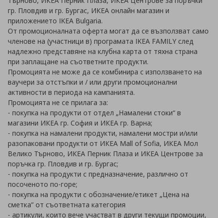
Търново, ИКЕА Перник Плаза, ИКЕА Центрове за поръчки
гр. Пловдив и гр. Бургас, ИКЕА онлайн магазин и
приложението IKEA Bulgaria.
От промоционалната оферта могат да се възползват само
членове на (участници в) програмата IKEA FAMILY след
надлежно представяне на клубна карта от тяхна страна
при заплащане на съответните продукти.
Промоцията не може да се комбинира с използването на
ваучери за отстъпки и / или други промоционални
активности в периода на кампанията.
Промоцията не се прилага за:
- покупка на продукти от отдел „Намалени стоки“ в
магазини ИКЕА гр. София и ИКЕА гр. Варна;
- покупка на намалени продукти, намалени мостри и/или
разопаковани продукти от ИКЕА Mall of Sofia, ИКЕА Мол
Велико Търново, ИКЕА Перник Плаза и ИКЕА Центрове за
поръчка гр. Пловдив и гр. Бургас;
- покупка на продукти с предназначение, различно от
посоченото по-горе;
- покупка на продукти с обозначение/етикет „Цена на
сметка” от съответната категория
- артикули, които вече участват в други текущи промоции,