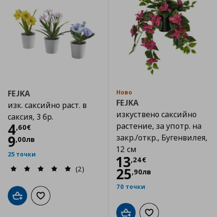
FEJKA
Ново
FEJKA
изк. саксийно раст. в
изкуствено саксийно
саксия, 3 бр.
Цена
4,60 €
4
растение, за употр. на
,
60
€
9
закр./откр., Бугенвилея,
,
00
лв
12 см
25 точки
Цена
13,24 €
13
,
24
€
(2)
25
,
90
лв
70 точки
Добави в кошницата
Добави към списъка с любими
Добави в кошницата
Добави към списъка