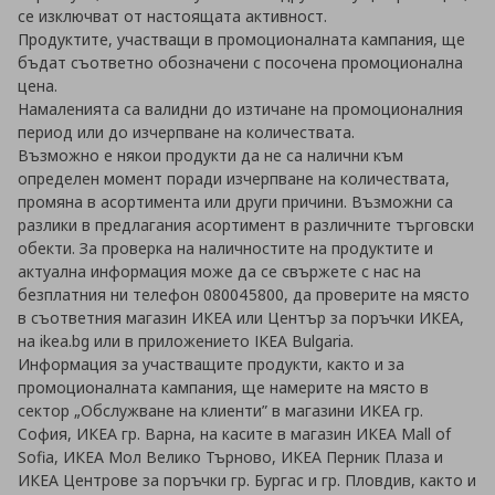
се изключват от настоящата активност.
Продуктите, участващи в промоционалната кампания, ще
бъдат съответно обозначени с посочена промоционална
цена.
Намаленията са валидни до изтичане на промоционалния
период или до изчерпване на количествата.
Възможно е някои продукти да не са налични към
определен момент поради изчерпване на количествата,
промяна в асортимента или други причини. Възможни са
разлики в предлагания асортимент в различните търговски
обекти. За проверка на наличностите на продуктите и
актуална информация може да се свържете с нас на
безплатния ни телефон 080045800, да проверите на място
в съответния магазин ИКЕА или Център за поръчки ИКЕА,
на ikea.bg или в приложението IKEA Bulgaria.
Информация за участващите продукти, както и за
промоционалната кампания, ще намерите на място в
сектор „Обслужване на клиенти” в магазини ИКЕА гр.
София, ИКЕА гр. Варна, на касите в магазин ИКЕА Mall of
Sofia, ИКЕА Мол Велико Търново, ИКЕА Перник Плаза и
ИКЕА Центрове за поръчки гр. Бургас и гр. Пловдив, както и