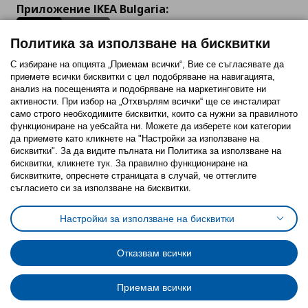
Приложение IKEA Bulgaria:
Политика за използване на бисквитки
С избиране на опцията „Приемам всички“, Вие се съгласявате да
приемете всички бисквитки с цел подобряване на навигацията,
Последвайте ни:
анализ на посещенията и подобряване на маркетинговите ни
активности. При избор на „Отхвърлям всички“ ще се инсталират
Facebook
Twitter
Youtube
Pinterest
Instagram
само строго необходимитe бисквитки, които са нужни за правилното
функциониране на уебсайта ни. Можете да изберете кои категории
да приемете като кликнете на "Настройки за използване на
бисквитки". За да видите пълната ни Политика за използване на
бисквитки, кликнете тук. За правилно функциониране на
бисквитките, опреснете страницата в случай, че оттеглите
съгласието си за използване на бисквитки.
Политика за използване на бисквитки (Cookies)
Избор на настройки за използване на бисквитки
Настройки за използване на бисквитки
Условия за ползване на ikea.bg
Обща политика за личните данни
Политика за защита на личните данни на ikea.bg
Общи условия на програма IKEA Family
Отказвам всички
Политика за защита на лични данни на програма IKEA Family
Приемам всички
© Inter-IKEA Systems B.V. 1999 - 2025