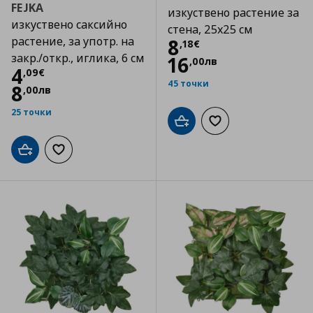
FEJKA
изкуствено растение за
изкуствено саксийно
стена, 25x25 см
растение, за употр. на
Цена
8,18 €
8
,
18
€
закр./откр., иглика, 6 см
16
,
00
лв
Цена
4,09 €
4
,
09
€
45 точки
8
,
00
лв
25 точки
Добави в кошницата
Добави към списъка
Добави в кошницата
Добави към списъка с любими