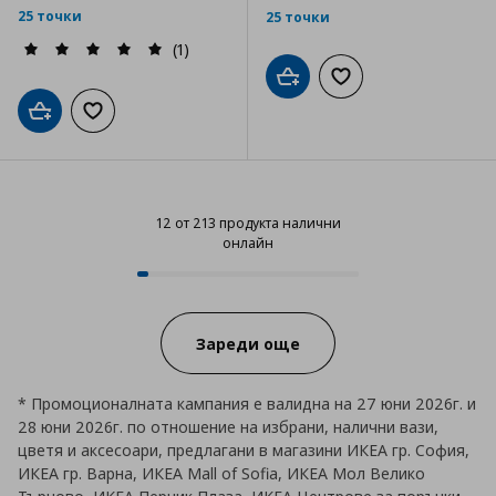
25 точки
25 точки
(1)
Добави в кошницата
Добави към списъка
Добави в кошницата
Добави към списъка с любими
12 от 213 продукта налични
онлайн
12 от 213 продукта налични онл
Progress:
Зареди още
* Промоционалната кампания е валидна на 27 юни 2026г. и
28 юни 2026г. по отношение на избрани, налични вази,
цветя и аксесоари, предлагани в магазини ИКЕА гр. София,
ИКЕА гр. Варна, ИКЕА Mall of Sofia, ИКЕА Мол Велико