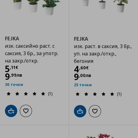
FEJKA
FEJKA
изк. саксийно раст. с
изк. раст. в саксия, 3 бр.,
саксия, 3 бр., за употр.
уп. на закр./откр.,
на закр./откр.
бегония
Цена
5,11 €
5
Цена
4,60 €
4
,
11
€
,
60
€
9
9
,
99
лв
,
00
лв
30 точки
25 точки
(1)
(1)
Добави в кошницата
Добави към списъка с любими
Добави в кошницата
Добави към списъка