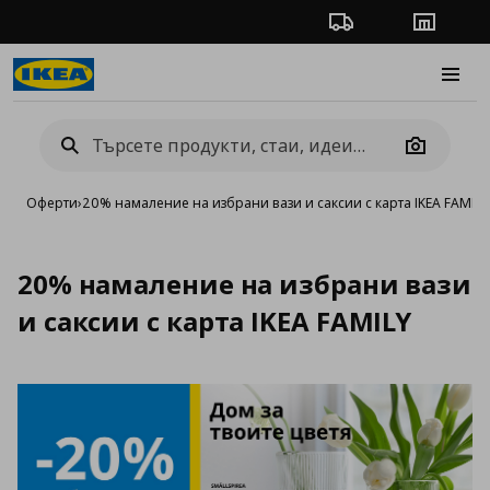
Проследяване на п
Магази
Burge
Camera
Оферти
›
20% намаление на избрани вази и саксии с карта IKEA FAMILY
20% намаление на избрани вази
и саксии с карта IKEA FAMILY