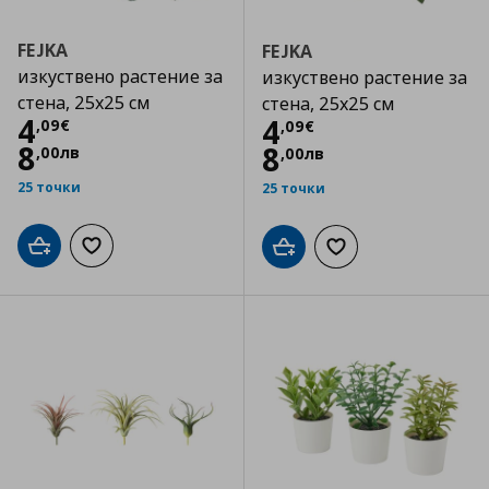
FEJKA
FEJKA
изкуствено растение за
изкуствено растение за
стена, 25x25 см
стена, 25x25 см
Цена
4,09 €
4
Цена
4,09 €
4
,
09
€
,
09
€
8
8
,
00
лв
,
00
лв
25 точки
25 точки
Добави в кошницата
Добави към списъка с любими
Добави в кошницата
Добави към списъка