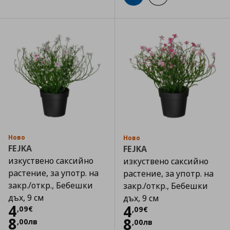
Ново
Ново
FEJKA
FEJKA
изкуствено саксийно
изкуствено саксийно
растение, за употр. на
растение, за употр. на
закр./откр., Бебешки
закр./откр., Бебешки
дъх, 9 см
дъх, 9 см
Цена
4,09 €
4
Цена
4,09 €
4
,
09
€
,
09
€
8
8
,
00
лв
,
00
лв