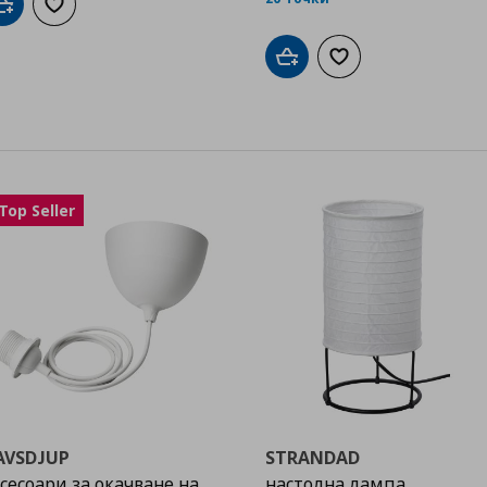
Добави в кошницата
Добави към списъка с любими
Добави в кошницата
Добави към списък
Top Seller
AVSDJUP
STRANDAD
сесоари за окачване на
настолна лампа