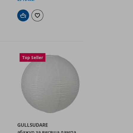
а с любими
Добави в кошницата
Добави към списъка с любими
Top Seller
GULLSUDARE
абажур за висяща лампа,