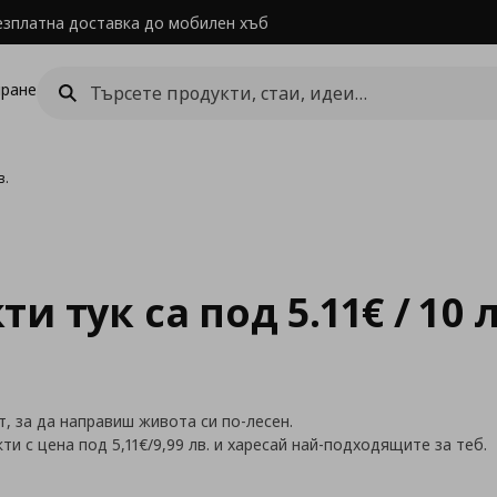
езплатна доставка до мобилен хъб
ране
в.
 тук са под 5.11€ / 10 л
 за да направиш живота си по-лесен.
и с цена под 5,11
€/9,99
лв. и харесай най-подходящите за теб.