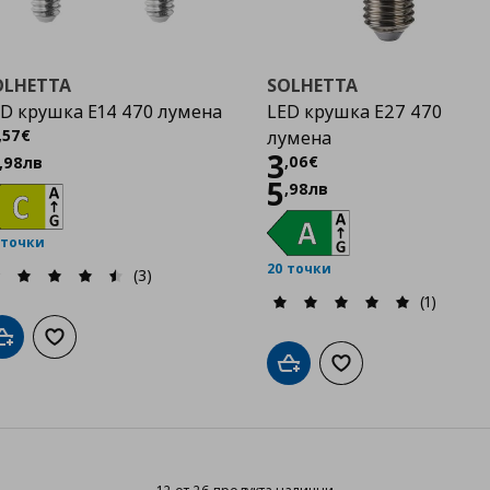
OLHETTA
SOLHETTA
D крушка E14 470 лумена
LED крушка E27 470
Цена
3,57 €
,
57
€
лумена
Цена
3,06 €
3
,
06
€
,
98
лв
5
,
98
лв
 точки
20 точки
(3)
(1)
Добави в кошницата
Добави към списъка с любими
Добави в кошницата
Добави към списък