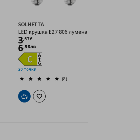
SOLHETTA
LED крушка E27 806 лумена
Цена
3,57 €
3
,
57
€
6
,
98
лв
20 точки
(8)
Добави в кошницата
Добави към списъка с любими
а с любими