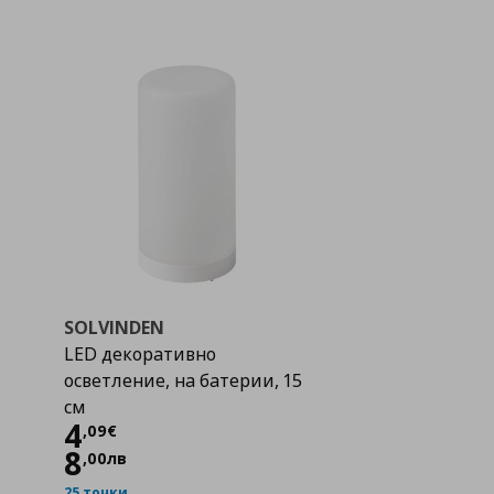
SOLVINDEN
LED декоративно
осветление, на батерии, 15
см
Цена
4,09 €
4
,
09
€
8
,
00
лв
25 точки