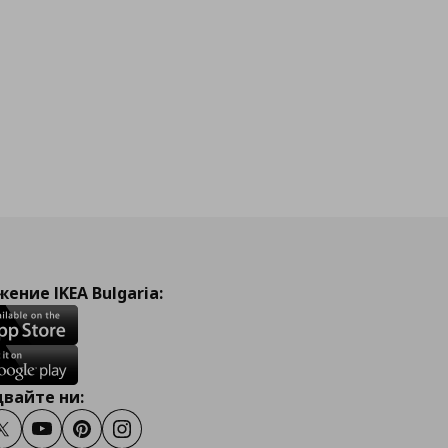
йн
ение IKEA Bulgaria:
вайте ни:
ook
Twitter
Youtube
Pinterest
Instagram