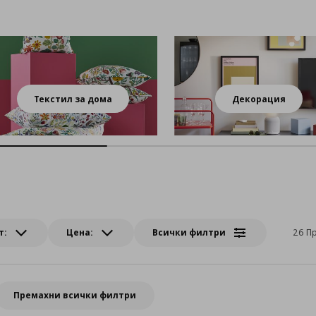
Текстил за дома
Декорация
т:
Цена:
Всички филтри
26 П
Премахни всички филтри