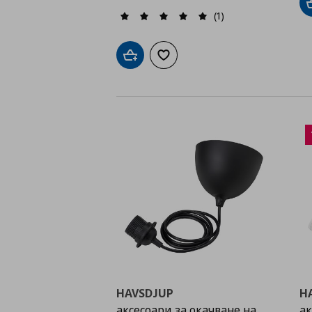
(1)
Добави в кошницата
Добави към списъка с любими
HAVSDJUP
H
аксесоари за окачване на
ак