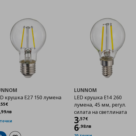
UNNOM
LUNNOM
D крушка E27 150 лумена
LED крушка Е14 260
Цена
2,55 €
,
55
€
лумена, 45 мм, регул.
,
99
лв
силата на светлината
Цена
3,57 €
3
,
57
€
 точки
6
,
98
лв
20 точки