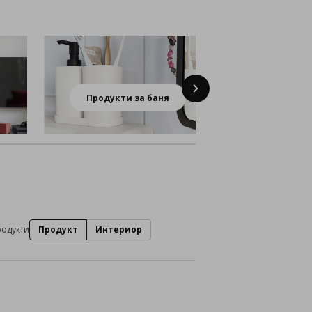
Next
Продукти за баня
ИКЕА з
родукти
Продукт
Интериор