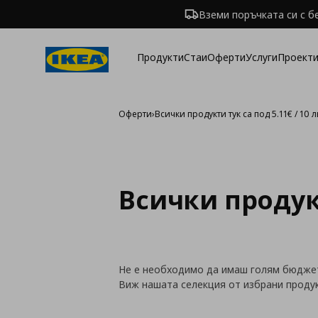
Вземи поръчката си с б
Продукти
Стаи
Оферти
Услуги
Проекти
Оферти
›
Всички продукти тук са под 5.11€ / 10 л
Всички продукти
Не е необходимо да имаш голям бюджет,
Виж нашата селекция от избрани продукт