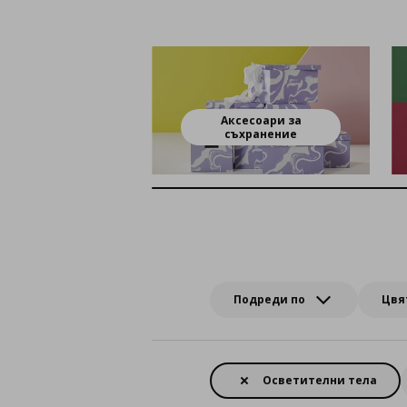
Аксесоари за
съхранение
Подреди по
Цвя
Осветителни тела