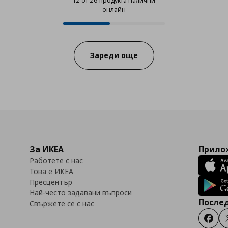
12 от 26 продукта налични
онлайн
12 от 26 продукта налични онла
Progress:
Зареди още
За ИКЕА
Прилож
Работете с нас
Това е ИКЕА
Пресцентър
Най-често задавани въпроси
Послед
Свържете се с нас
Faceb