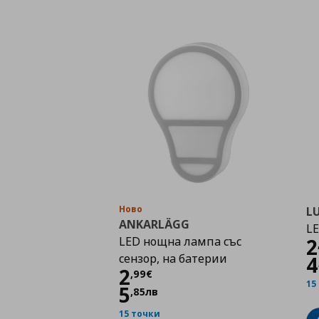
Ново
L
ANKARLÄGG
LE
LED нощна лампа със
2
сензор, на батерии
4
Цена
2,99 €
2
,
99
€
15
5
,
85
лв
15 точки