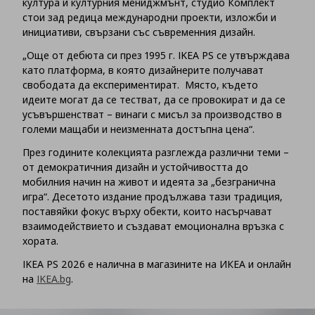
култура и културния мениджмънт, студио Комплект
стои зад редица международни проекти, изложби и
инициативи, свързани със съвременния дизайн.
„Още от дебюта си през 1995 г. IKEA PS се утвърждава
като платформа, в която дизайнерите получават
свободата да експериментират. Място, където
идеите могат да се тестват, да се провокират и да се
усъвършенстват – винаги с мисъл за производство в
големи мащаби и неизменната достъпна цена“.
През годините колекцията разглежда различни теми –
от демократичния дизайн и устойчивостта до
мобилния начин на живот и идеята за „безгранична
игра“. Десетото издание продължава тази традиция,
поставяйки фокус върху обекти, които насърчават
взаимодействието и създават емоционална връзка с
хората.
IKEA PS 2026 е налична в магазините на ИКЕА и онлайн
на
IKEA.bg
.