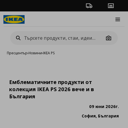
Проследяване на п
Магази
Burge
Camera
Пресцентър
›
Новини
›
IKEA PS
Емблематичните продукти от
колекция IKEA PS 2026 вече и в
България
09 юни 2026г.
София, България