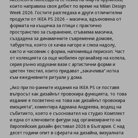
които направиха своя дебют по време на Milan Design
Week 2026. Гостите разгледаха и други отличителни
продукти от IKEA PS 2026 – масичка, вдъхновена от
формата на къщичка за птици с практично
пространство за съхранение, сгъваема масичка,
създадена за динамичните съвременни домове,
табуретка, която се качва нагоре и слиза надолу,
както и часовник с форма, напомняща перископ. Част
от колекцията са още мобилен органайзер на колела,
серия ръчно издухани вази с артистични форми и
цветен текстил, които придават „закачлива“ нотка
към ежедневните ритуали у дома.
„Ако при по-ранните издания на IKEA PS се поставя
въпросът как дизайнът провокира функцията, то това
издание е посветено на това как дизайнът провокира
емоцията“, коментира Адриана Андреева, водещ на
събитието, която е съосновател на студио Комплект
и една от ключовите фигури зад организирането на
Европейския дизайн фестивал 2026 в България. С над
десет години опит в сферата на дизайна, визуалната