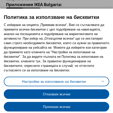
Приложение IKEA Bulgaria:
Политика за използване на бисквитки
С избиране на опцията „Приемам всички“, Вие се съгласявате да
приемете всички бисквитки с цел подобряване на навигацията,
Последвайте ни:
анализ на посещенията и подобряване на маркетинговите ни
активности. При избор на „Отхвърлям всички“ ще се инсталират
Facebook
Twitter
Youtube
Pinterest
Instagram
само строго необходимитe бисквитки, които са нужни за правилното
функциониране на уебсайта ни. Можете да изберете кои категории
да приемете като кликнете на "Настройки за използване на
бисквитки". За да видите пълната ни Политика за използване на
бисквитки, кликнете тук. За правилно функциониране на
бисквитките, опреснете страницата в случай, че оттеглите
съгласието си за използване на бисквитки.
Политика за използване на бисквитки (Cookies)
Избор на настройки за използване на бисквитки
Настройки за използване на бисквитки
Условия за ползване на ikea.bg
Обща политика за личните данни
Политика за защита на личните данни на ikea.bg
Общи условия на програма IKEA Family
Отказвам всички
Политика за защита на лични данни на програма IKEA Family
Приемам всички
© Inter-IKEA Systems B.V. 1999 - 2025