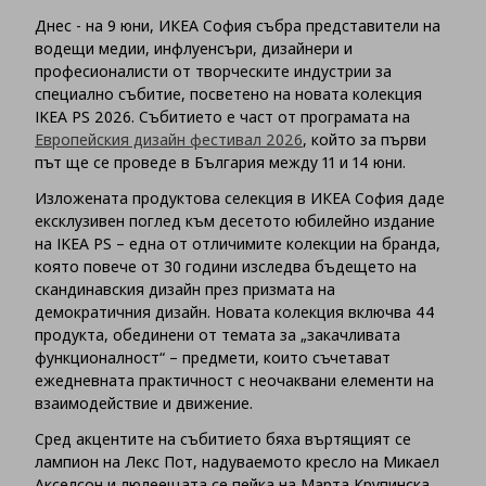
Днес - на 9 юни, ИКЕА София събра представители на
водещи медии, инфлуенсъри, дизайнери и
професионалисти от творческите индустрии за
специално събитие, посветено на новата колекция
IKEA PS 2026. Събитието е част от програмата на
Европейския дизайн фестивал 2026
, който за първи
път ще се проведе в България между 11 и 14 юни.
Изложената продуктова селекция в ИКЕА София даде
ексклузивен поглед към десетото юбилейно издание
на IKEA PS – една от отличимите колекции на бранда,
която повече от 30 години изследва бъдещето на
скандинавския дизайн през призмата на
демократичния дизайн. Новата колекция включва 44
продукта, обединени от темата за „закачливата
функционалност“ – предмети, които съчетават
ежедневната практичност с неочаквани елементи на
взаимодействие и движение.
Сред акцентите на събитието бяха въртящият се
лампион на Лекс Пот, надуваемото кресло на Микаел
Акселсон и люлеещата се пейка на Марта Крупинска,