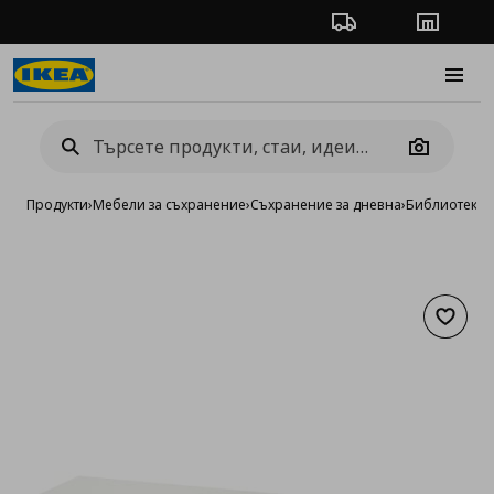
Проследяване на п
Магази
Burge
Camera
Продукти
›
Мебели за съхранение
›
Съхранение за дневна
›
Библиотеки 
Добав