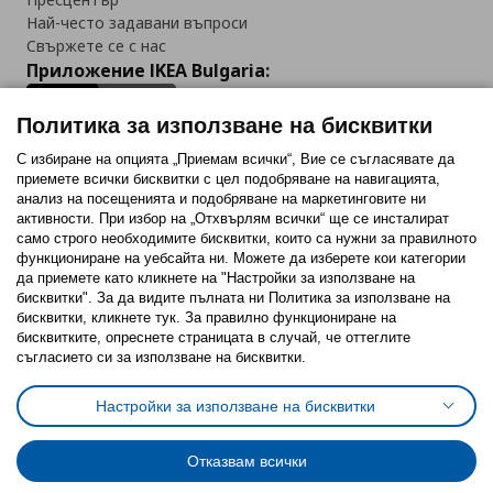
Най-често задавани въпроси
Свържете се с нас
Приложение IKEA Bulgaria:
Политика за използване на бисквитки
С избиране на опцията „Приемам всички“, Вие се съгласявате да
приемете всички бисквитки с цел подобряване на навигацията,
Последвайте ни:
анализ на посещенията и подобряване на маркетинговите ни
активности. При избор на „Отхвърлям всички“ ще се инсталират
Facebook
Twitter
Youtube
Pinterest
Instagram
само строго необходимитe бисквитки, които са нужни за правилното
функциониране на уебсайта ни. Можете да изберете кои категории
да приемете като кликнете на "Настройки за използване на
бисквитки". За да видите пълната ни Политика за използване на
бисквитки, кликнете тук. За правилно функциониране на
бисквитките, опреснете страницата в случай, че оттеглите
съгласието си за използване на бисквитки.
Политика за използване на бисквитки (Cookies)
Избор на настройки за използване на бисквитки
Настройки за използване на бисквитки
Условия за ползване на ikea.bg
Обща политика за личните данни
Политика за защита на личните данни на ikea.bg
Общи условия на програма IKEA Family
Отказвам всички
Политика за защита на лични данни на програма IKEA Family