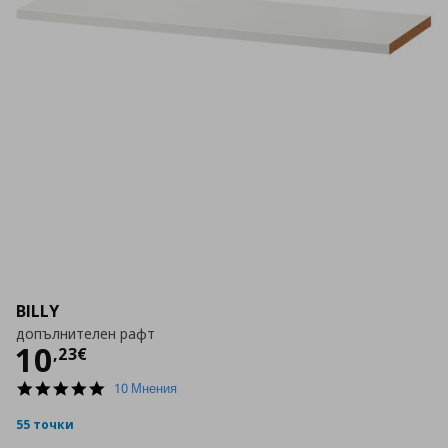
BILLY
допълнителен рафт
Цена
10,23 €
10
,
23
€
4.8
10 Мнения
star
rating
55 точки