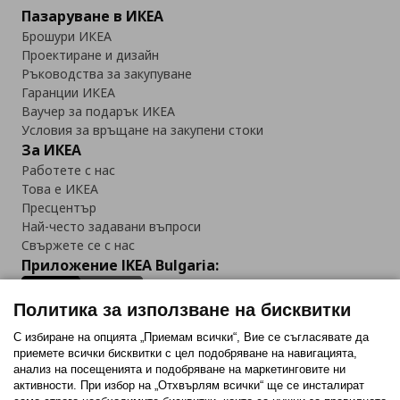
Пазаруване в ИКЕА
Брошури ИКЕА
Проектиране и дизайн
Ръководства за закупуване
Гаранции ИКЕА
Ваучер за подарък ИКЕА
Условия за връщане на закупени стоки
За ИКЕА
Работете с нас
Това е ИКЕА
Пресцентър
Най-често задавани въпроси
Свържете се с нас
Приложение IKEA Bulgaria:
Политика за използване на бисквитки
С избиране на опцията „Приемам всички“, Вие се съгласявате да
приемете всички бисквитки с цел подобряване на навигацията,
Последвайте ни:
анализ на посещенията и подобряване на маркетинговите ни
активности. При избор на „Отхвърлям всички“ ще се инсталират
Facebook
Twitter
Youtube
Pinterest
Instagram