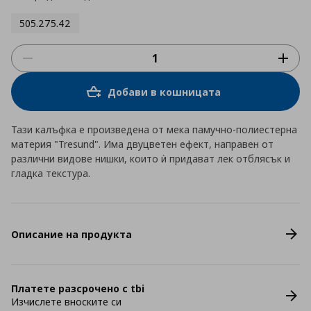
505.275.42
Добави в кошницата
Тази калъфка е произведена от мека памучно-полиестерна
материя "Tresund". Има двуцветен ефект, направен от
различни видове нишки, които ѝ придават лек отблясък и
гладка текстура.
Описание на продукта
Платете разсрочено с tbi
Изчислете вноските си