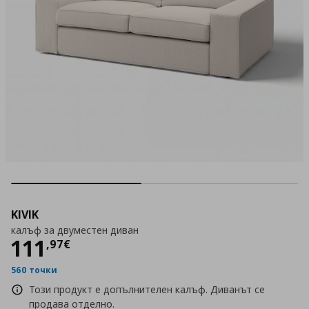
KIVIK
калъф за двуместен диван
Цена
111,97 €
111
,
97
€
560 точки
Този продукт е допълнителен калъф. Диванът се
продава отделно.