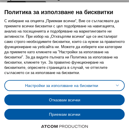
Политика за използване на бисквитки
С избиране на опцията „Приемам всички“, Вие се съгласявате да
приемете всички бисквитки с цел подобряване на навигацията,
Последвайте ни:
анализ на посещенията и подобряване на маркетинговите ни
активности. При избор на „Отхвърлям всички“ ще се инсталират
Facebook
Twitter
Youtube
Pinterest
Instagram
само строго необходимитe бисквитки, които са нужни за правилното
функциониране на уебсайта ни. Можете да изберете кои категории
да приемете като кликнете на "Настройки за използване на
бисквитки". За да видите пълната ни Политика за използване на
бисквитки, кликнете тук. За правилно функциониране на
бисквитките, опреснете страницата в случай, че оттеглите
съгласието си за използване на бисквитки.
Политика за използване на бисквитки (Cookies)
Избор на настройки за използване на бисквитки
Настройки за използване на бисквитки
Условия за ползване на ikea.bg
Обща политика за личните данни
Политика за защита на личните данни на ikea.bg
Общи условия на програма IKEA Family
Отказвам всички
Политика за защита на лични данни на програма IKEA Family
Приемам всички
© Inter-IKEA Systems B.V. 1999 - 2025