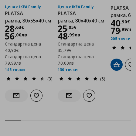
Цена с IKEA Family
Цена с IKEA Family
PLATSA
PLATSA
PLATSA
рамка, 60
Цена
рамка, 80x55x40 см
рамка, 80x40x40 см
40
,
90
€
Цена
28,63 €
Цена
25,05 €
28
25
,
63
€
,
05
€
79
,
99
лв
56
48
,
00
лв
,
99
лв
205 точки
Стандартна цена
Стандартна цена
40,90€
35,79€
Стандартна цена
Стандартна цена
79,99лв
70,00лв
Добави в
До
145 точки
130 точки
(3)
(5)
Добави към списъка с любими
Добави към списъка с
Информирай ме за наличност
Информирай ме за наличност