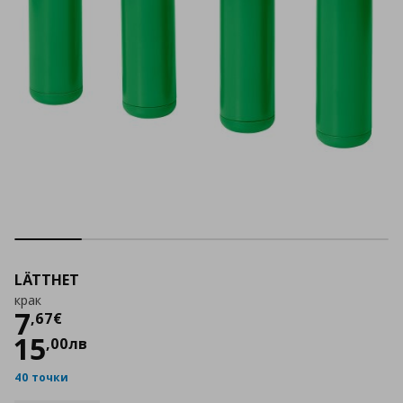
LÄTTHET
крак
Цена
7,67 €
7
,
67
€
15
,
00
лв
40 точки