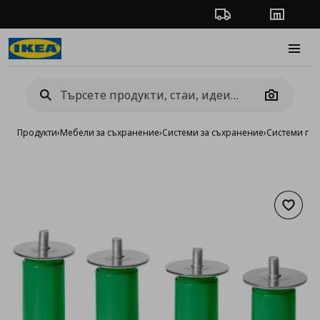
Проследяване на п
Магази
Burge
Camera
Продукти
›
Мебели за съхранение
›
Системи за съхранение
›
Системи га
Добав