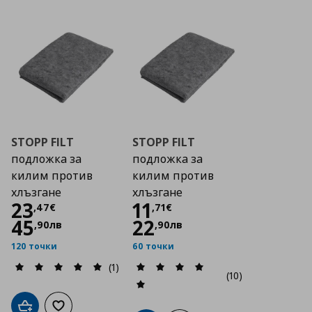
STOPP FILT
STOPP FILT
подложка за
подложка за
килим против
килим против
хлъзгане
хлъзгане
Цена
23,47 €
Цена
11,71 €
23
11
,
47
€
,
71
€
45
22
,
90
лв
,
90
лв
120 точки
60 точки
(1)
(10)
Добави в кошницата
Добави към списъка с любими