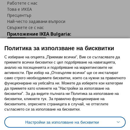
Работете с нас
Това е ИКЕА
Пресцентър
Най-често задавани въпроси
Свържете се с нас
Приложение IKEA Bulgaria:
Политика за използване на бисквитки
С избиране на опцията „Приемам всички“, Вие се съгласявате да
приемете всички бисквитки с цел подобряване на навигацията,
Последвайте ни:
анализ на посещенията и подобряване на маркетинговите ни
активности. При избор на „Отхвърлям всички“ ще се инсталират
Facebook
Twitter
Youtube
Pinterest
Instagram
само строго необходимитe бисквитки, които са нужни за правилното
функциониране на уебсайта ни. Можете да изберете кои категории
да приемете като кликнете на "Настройки за използване на
бисквитки". За да видите пълната ни Политика за използване на
бисквитки, кликнете тук. За правилно функциониране на
бисквитките, опреснете страницата в случай, че оттеглите
съгласието си за използване на бисквитки.
Политика за използване на бисквитки (Cookies)
Избор на настройки за използване на бисквитки
Настройки за използване на бисквитки
Условия за ползване на ikea.bg
Обща политика за личните данни
Политика за защита на личните данни на ikea.bg