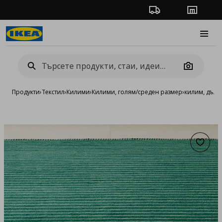
Проследяване на п
Магази
Burge
Camera
Продукти
›
Текстил
›
Килими
›
Килими, голям/среден размер
›
килим, дълг
Добав