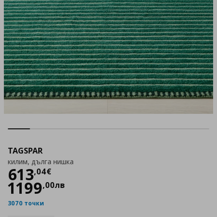
TAGSPAR
килим, дълга нишка
Цена
613,04 €
613
,
04
€
1199
,
00
лв
3070 точки