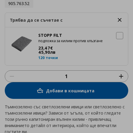
905.763.52
Трябва да се съчетае с
STOPP FILT
подложка за килим против хлъзгане
Цена
23,47 €
23
,
47
€
45
,
90
лв
120 точки
Добави в кошницата
Тъмнозелено със светлозелени ивици или светлозелено с
тъмнозелени ивици? Зависи от ъгъла, от който гледате
този ръчно капитониран вълнен килим - привличащ
вниманието детайл от интериора, който ще впечатли
гостите ви.