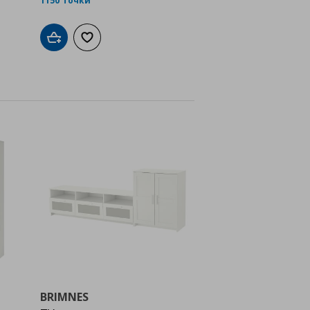
1150 точки
а с любими
Добави в кошницата
Добави към списъка с любими
BRIMNES