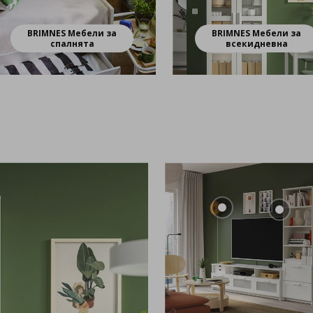
BRIMNES Мебели за
BRIMNES Мебели за
спалнята
всекидневна