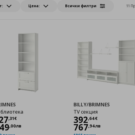
т:
Цена:
Всички филтри
11 П
RIMNES
BILLY/BRIMNES
иблиотека
TV секция
Цена
127,31 €
Цена
392,64 €
27
392
,
31
€
,
64
€
49
767
,
00
лв
,
94
лв