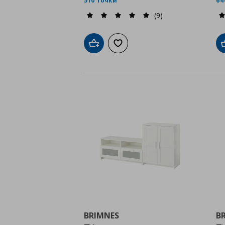
510 точки
64
(9)
Добави в кошницата
Добави към списъка с любими
BRIMNES
B