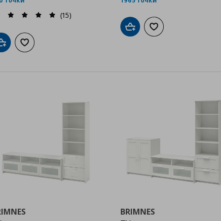
0 точки
1965 точки
(15)
Добави в кошницата
Добави към списък
Добави в кошницата
Добави към списъка с любими
RIMNES
BRIMNES