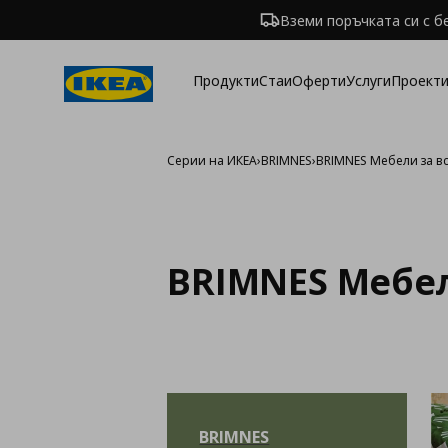
Вземи поръчката си с б
Продукти
Стаи
Оферти
Услуги
Проекти
Серии на ИКЕА
›
BRIMNES
›
BRIMNES Мебели за в
BRIMNES Мебе
BRIMNES