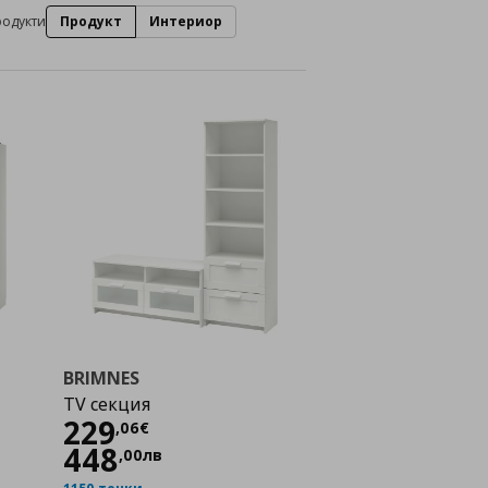
родукти
Продукт
Интериор
BRIMNES
TV секция
Цена
229,06 €
229
,
06
€
448
,
00
лв