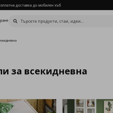
езплатна доставка до мобилен хъб
ране
секидневна
ли за всекидневна