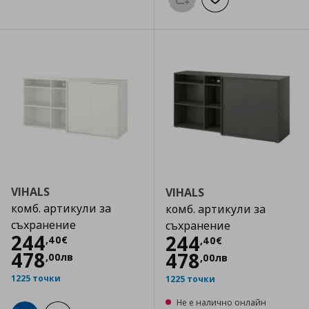
Προσθήκη στο καλάθι
Добави към списък
VIHALS
VIHALS
комб. артикули за
комб. артикули за
съхранение
съхранение
Цена
244,40 €
244
Цена
244,40 €
244
,
40
€
,
40
€
478
478
,
00
лв
,
00
лв
1225 точки
1225 точки
Не е налично онлайн