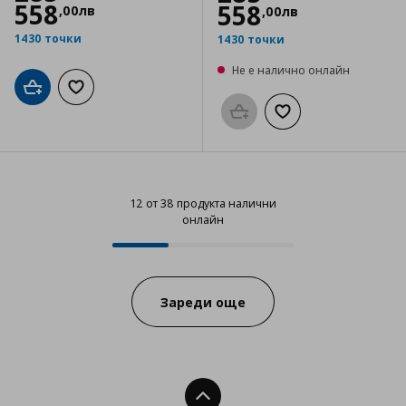
558
558
,
00
лв
,
00
лв
1430 точки
1430 точки
Не е налично онлайн
Добави в кошницата
Добави към списъка с любими
Προσθήκη στο καλάθι
Добави към списък
12 от 38 продукта налични
онлайн
12 от 38 продукта налични онла
Progress:
Зареди още
Нагоре