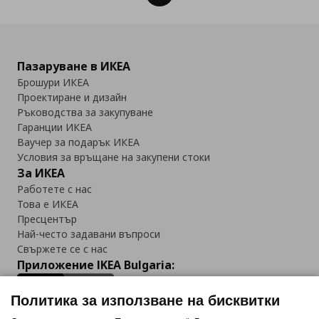
Пазаруване в ИКЕА
Брошури ИКЕА
Проектиране и дизайн
Ръководства за закупуване
Гаранции ИКЕА
Ваучер за подарък ИКЕА
Условия за връщане на закупени стоки
За ИКЕА
Работете с нас
Това е ИКЕА
Пресцентър
Най-често задавани въпроси
Свържете се с нас
Приложение IKEA Bulgaria:
Политика за използване на бисквитки