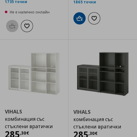
1735 точки
1865 точки
Не е налично онлайн
Добави в кошницата
Добави към списъка
Προσθήκη στο καλάθι
Добави към списъка с любими
VIHALS
VIHALS
комбинация със
комбинация със
стъклени вратички
стъклени вратички
Цена
285,30 €
285
Цена
285,30 €
285
,
30
€
,
30
€