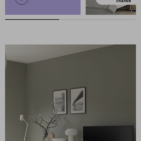
VIHALS
спалня