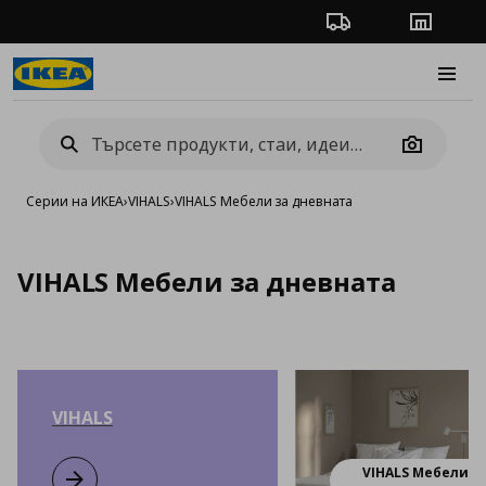
Проследяване на п
Магази
Burge
Camera
Серии на ИКЕА
›
VIHALS
›
VIHALS Мебели за дневната
VIHALS Мебели за дневната
VIHALS
VIHALS Мебели з