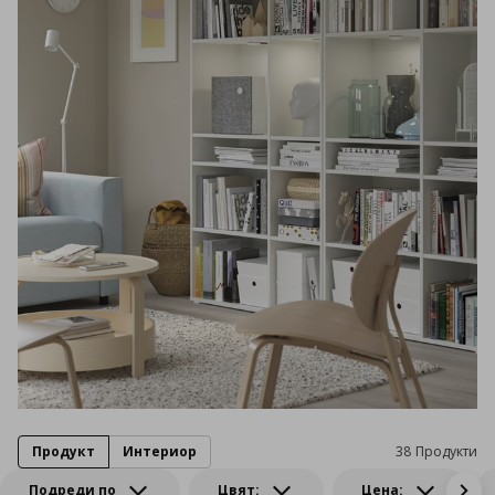
Продукт
Интериор
38 Продукти
Подреди по
Цвят:
Цена: