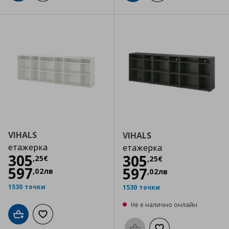
VIHALS
VIHALS
етажерка
етажерка
Цена
305,25 €
305
Цена
305,25 €
305
,
25
€
,
25
€
597
597
,
02
лв
,
02
лв
1530 точки
1530 точки
Не е налично онлайн
Добави в кошницата
Добави към списъка с любими