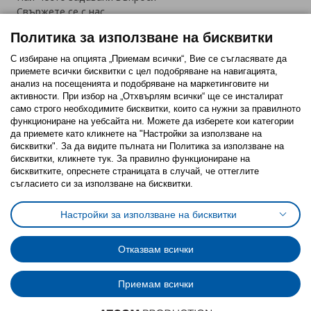
Свържете се с нас
Приложение IKEA Bulgaria:
Политика за използване на бисквитки
С избиране на опцията „Приемам всички“, Вие се съгласявате да
приемете всички бисквитки с цел подобряване на навигацията,
анализ на посещенията и подобряване на маркетинговите ни
активности. При избор на „Отхвърлям всички“ ще се инсталират
Последвайте ни:
само строго необходимитe бисквитки, които са нужни за правилното
функциониране на уебсайта ни. Можете да изберете кои категории
Facebook
Twitter
Youtube
Pinterest
Instagram
да приемете като кликнете на "Настройки за използване на
бисквитки". За да видите пълната ни Политика за използване на
бисквитки, кликнете тук. За правилно функциониране на
бисквитките, опреснете страницата в случай, че оттеглите
съгласието си за използване на бисквитки.
Политика за използване на бисквитки (Cookies)
Настройки за използване на бисквитки
Избор на настройки за използване на бисквитки
Условия за ползване на ikea.bg
Обща политика за личните данни
Отказвам всички
Политика за защита на личните данни на ikea.bg
Общи условия на програма IKEA Family
Политика за защита на лични данни на програма IKEA Family
Приемам всички