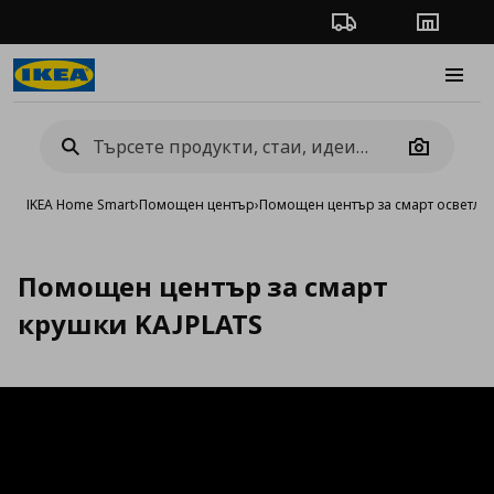
Проследяване на п
Магази
Burge
Camera
IKEA Home Smart
›
Помощен център
›
Помощен център за смарт осветле
Помощен център за смарт
крушки KAJPLATS