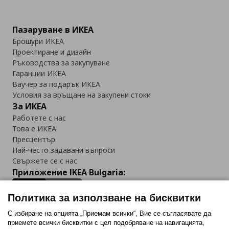
Пазаруване в ИКЕА
Брошури ИКЕА
Проектиране и дизайн
Ръководства за закупуване
Гаранции ИКЕА
Ваучер за подарък ИКЕА
Условия за връщане на закупени стоки
За ИКЕА
Работете с нас
Това е ИКЕА
Пресцентър
Най-често задавани въпроси
Свържете се с нас
Приложение IKEA Bulgaria:
Политика за използване на бисквитки
С избиране на опцията „Приемам всички“, Вие се съгласявате да
приемете всички бисквитки с цел подобряване на навигацията,
Последвайте ни: