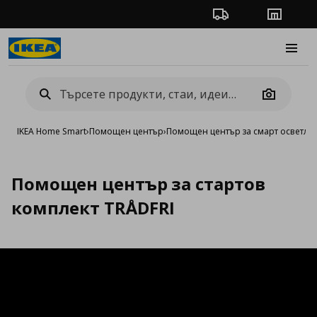
Проследяване на п
Магази
Burge
Camera
IKEA Home Smart
›
Помощен център
›
Помощен център за смарт осветле
Помощен център за стартов
комплект TRÅDFRI