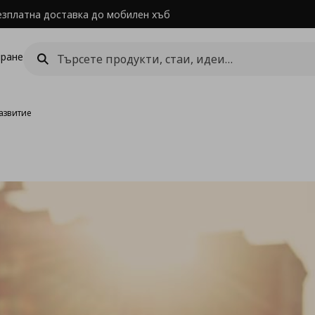
езплатна доставка до мобилен хъб
ране
развитие