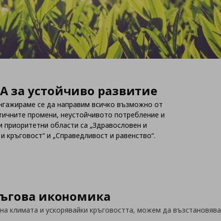
ЕА за устойчиво развитие
Ангажираме се да направим всичко възможно от
атичните промени, неустойчивото потребление и
и приоритетни области са „Здравословен и
 и кръговост“ и „Справедливост и равенство“.
ръгова икономика
на климата и ускорявайки кръговостта, можем да възстановяв