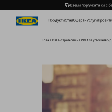
Вземи поръчката си с б
Продукти
Стаи
Оферти
Услуги
Проекти
Това е ИКЕА
›
Стратегия на ИКЕА за устойчиво 