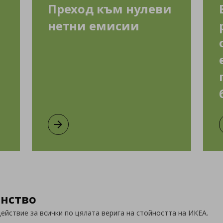
Преход към нулеви
нетни емисии
Преход към нулеви нетни емисии
Виж повече
енство
йствие за всички по цялата верига на стойността на ИКЕА.