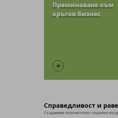
Преминаване към
кръгов бизнес
Преминаване към кръгов бизнес
Виж повече
Справедливост и рав
Създаваме положително социално възде