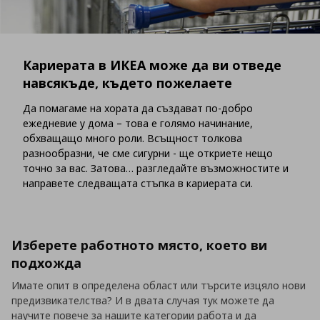
Кариерата в ИКЕА може да ви отведе
навсякъде, където пожелаете
Да помагаме на хората да създават по-добро
ежедневие у дома – това е голямо начинание,
обхващащо много роли. Всъщност толкова
разнообразни, че сме сигурни - ще откриете нещо
точно за вас. Затова… разгледайте възможностите и
направете следващата стъпка в кариерата си.
Изберете работното място, което ви
подхожда
Имате опит в определена област или търсите изцяло нови
предизвикателства? И в двата случая тук можете да
научите повече за нашите категории работа и да