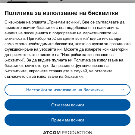
Политика за използване на бисквитки
С избиране на опцията „Приемам всички“, Вие се съгласявате да
приемете всички бисквитки с цел подобряване на навигацията,
Последвайте ни:
анализ на посещенията и подобряване на маркетинговите ни
активности. При избор на „Отхвърлям всички“ ще се инсталират
Facebook
Twitter
Youtube
Pinterest
Instagram
само строго необходимитe бисквитки, които са нужни за правилното
функциониране на уебсайта ни. Можете да изберете кои категории
да приемете като кликнете на "Настройки за използване на
бисквитки". За да видите пълната ни Политика за използване на
бисквитки, кликнете тук. За правилно функциониране на
бисквитките, опреснете страницата в случай, че оттеглите
съгласието си за използване на бисквитки.
Политика за използване на бисквитки (Cookies)
Избор на настройки за използване на бисквитки
Настройки за използване на бисквитки
Условия за ползване на ikea.bg
Обща политика за личните данни
Политика за защита на личните данни на ikea.bg
Общи условия на програма IKEA Family
Отказвам всички
Политика за защита на лични данни на програма IKEA Family
Приемам всички
© Inter-IKEA Systems B.V. 1999 - 2025