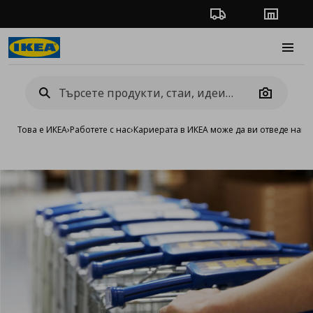
Проследяване на п
Магази
Burge
Camera
Това е ИКЕА
›
Работете с нас
›
Кариерата в ИКЕА може да ви отведе навс