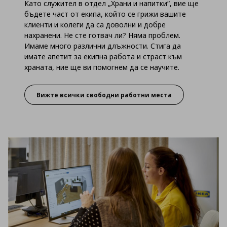
Като служител в отдел „Храни и напитки“, вие ще
бъдете част от екипа, който се грижи вашите
клиенти и колеги да са доволни и добре
нахранени. Не сте готвач ли? Няма проблем.
Имаме много различни длъжности. Стига да
имате апетит за екипна работа и страст към
храната, ние ще ви помогнем да се научите.
Вижте всички свободни работни места