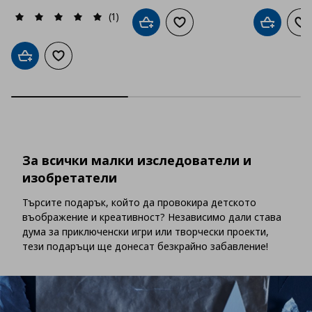
(1)
Добави в кошницата
Добави към списъка с люб
Добави в
До
Добави в кошницата
Добави към списъка с любими
За всички малки изследователи и
изобретатели
Търсите подарък, който да провокира детското
въображение и креативност? Независимо дали става
дума за приключенски игри или творчески проекти,
тези подаръци ще донесат безкрайно забавление!