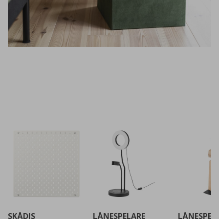
SKÅDIS
LÅNESPELARE
LÅNESPEL