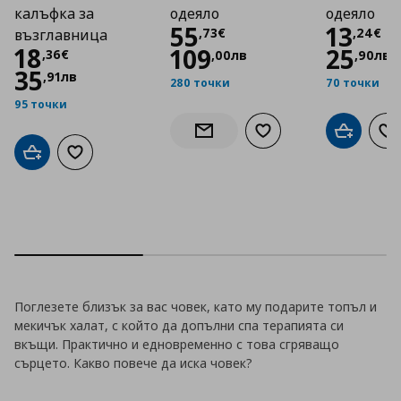
калъфка за
одеяло
одеяло
Цена
55,73 €
Цена
55
13
,
73
€
,
24
€
възглавница
Цена
18,36 €
18
109
25
,
36
€
,
00
лв
,
90
лв
35
,
91
лв
280 точки
70 точки
95 точки
Добави към списъка с
Добави в
До
Информирай ме за наличност
Добави в кошницата
Добави към списъка с любими
Поглезете близък за вас човек, като му подарите топъл и
мекичък халат, с който да допълни спа терапията си
вкъщи. Практично и едновременно с това сгряващо
сърцето. Какво повече да иска човек?