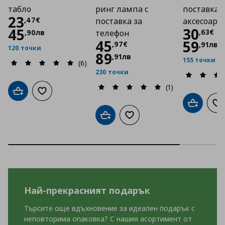
табло
ринг лампа с
поставка 
Цена
23,47 €
23
,
47
€
поставка за
аксесоари
Цена
30
45
,
63
€
,
90
лв
телефон
Цена
45,97 €
45
59
,
97
€
,
91
лв
120 точки
89
,
91
лв
155 точки
(6)
230 точки
(1)
Добави в кошницата
Добави към списъка с любими
Добави в
До
Добави в кошницата
Добави към списъка с люб
Най-прекрасният подарък
Търсите още вдъхновение за идеален подарък с
неповторима опаковка? С нашия асортимент от