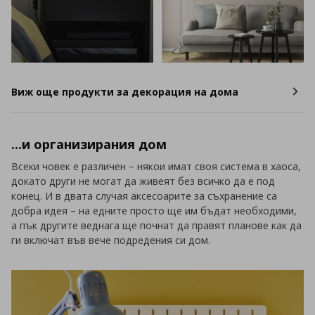
Виж още продукти за декорация на дома
...и организирания дом
Всеки човек е различен – някои имат своя система в хаоса,
докато други не могат да живеят без всичко да е под
конец. И в двата случая аксесоарите за съхранение са
добра идея – на едните просто ще им бъдат необходими,
а пък другите веднага ще почнат да правят планове как да
ги включат във вече подредения си дом.