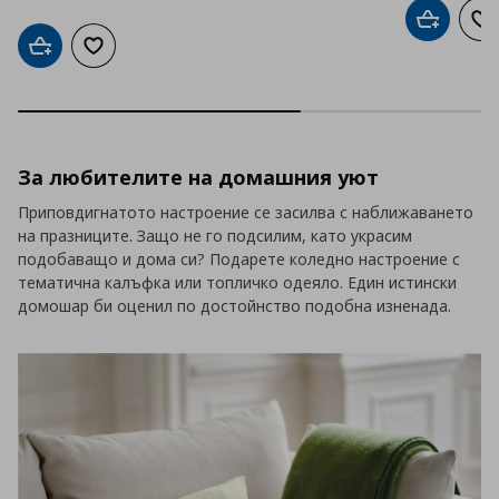
Добави в
До
Добави в кошницата
Добави към списъка с любими
За любителите на домашния уют
Приповдигнатото настроение се засилва с наближаването
на празниците. Защо не го подсилим, като украсим
подобаващо и дома си? Подарете коледно настроение с
тематична калъфка или топличко одеяло. Един истински
домошар би оценил по достойнство подобна изненада.