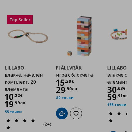
Top Seller
LILLABO
FJÄLLVRÅK
LILLABO
влакче, начален
игра с блокчета
влакче с р
Цена
15,29 €
15
,
29
€
комплект, 20
елемента
Цена
30
29
,
63
€
,
90
лв
елемента
Цена
10,22 €
10
59
,
22
€
,
91
лв
80 точки
19
,
99
лв
155 точки
55 точки
Добави в кошницата
Добави към списъка с люб
(24)