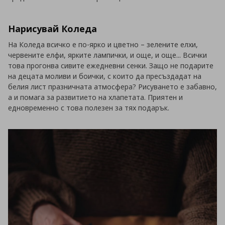
Нарисувай Коледа
На Коледа всичко е по-ярко и цветно – зелените елхи,
червените елфи, ярките лампички, и още, и още... Всички
това прогонва сивите ежедневни сенки. Защо не подарите
на децата моливи и боички, с които да пресъздадат на
белия лист празничната атмосфера? Рисуването е забавно,
а и помага за развитието на хлапетата. Приятен и
едновременно с това полезен за тях подарък.