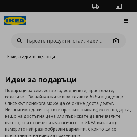
Проследяване на п
Магази
Burge
Camera
Коледа
›
Идеи за подаръци
Идеи за подаръци
Подаръци за семейството, роднините, приятелите,
колегите… За най-малките и за техните баби и дядовци.
Списъкът понякога може да се окаже доста дълъг.
Независимо дали търсите практичен или ефектен подарък,
нещо на достъпна цена или пък искате да впечатлите
някого, който вече си има всичко – в ИКЕА винаги ще
намерите най-разнообразни варианти, с които да се
представите на ниво за празниците.