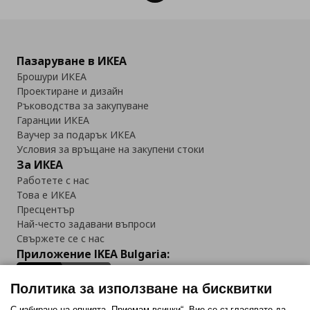
Пазаруване в ИКЕА
Брошури ИКЕА
Проектиране и дизайн
Ръководства за закупуване
Гаранции ИКЕА
Ваучер за подарък ИКЕА
Условия за връщане на закупени стоки
За ИКЕА
Работете с нас
Това е ИКЕА
Пресцентър
Най-често задавани въпроси
Свържете се с нас
Приложение IKEA Bulgaria:
Политика за използване на бисквитки
С избиране на опцията „Приемам всички“, Вие се съгласявате да