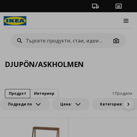
Проследяване на п
Магази
Burge
Camera
DJUPÖN/ASKHOLMEN
Продукт
Интериор
1 Продукти
Подреди по
Цена:
Категория: