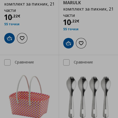
MARULK
комплект за пикник, 21
комплект за пикник, 21
части
Цена
10,22 €
10
части
,
22
€
Цена
10,22 €
10
,
22
€
55 точки
55 точки
Добави в кошницата
Добави към списъка с любими
Добави в кошницата
Добави към списъка
Сравнение
Сравнение