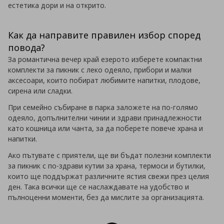
естетика дори и на открито.
Как да направите правилен избор според
повода?
За романтична вечер край езерото изберете компактни
комплекти за пикник с леко одеяло, прибори и малки
аксесоари, които побират любимите напитки, плодове,
сирена или сладки.
При семейно събиране в парка заложете на по-голямо
одеяло, допълнителни чинии и здрави принадлежности
като кошница или чанта, за да поберете повече храна и
напитки.
Ако пътувате с приятели, ще ви бъдат полезни комплекти
за пикник с по-здрави кутии за храна, термоси и бутилки,
които ще поддържат различните ястия свежи през целия
ден. Така всички ще се наслаждавате на удобство и
пълноценни моменти, без да мислите за организацията.