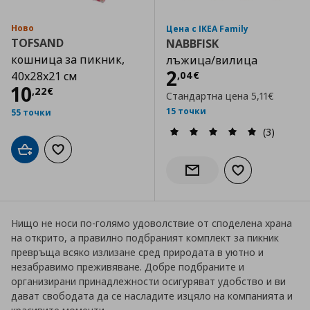
Ново
Цена с IKEA Family
TOFSAND
NABBFISK
кошница за пикник,
лъжица/вилица
Цена
2,04 €
2
,
04
€
40x28x21 см
Цена
10,22 €
10
,
22
€
Стандартна цена
5,11€
15 точки
55 точки
(3)
Добави в кошницата
Добави към списъка с любими
Добави към сп
Информирай ме за налич
Нищо не носи по-голямо удоволствие от споделена храна
на открито, а правилно подбраният комплект за пикник
превръща всяко излизане сред природата в уютно и
незабравимо преживяване. Добре подбраните и
организирани принадлежности осигуряват удобство и ви
дават свободата да се насладите изцяло на компанията и