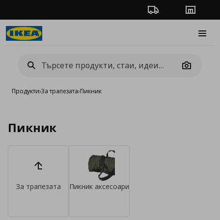
Проследяване на п
Магази
Burge
Camera
Продукти
›
За трапезата
›
Пикник
Пикник
За трапезата
Пикник аксесоари