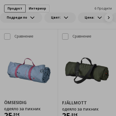
Продукт
Интериор
6 Продукти
Подреди по
Цвят:
Цена:
Сравнение
Сравнение
ÖMSESIDIG
FJÄLLMOTT
одеяло за пикник
одеяло за пикник
Цена
25,51 €
25
Цена
25,51 €
25
,
51
€
,
51
€