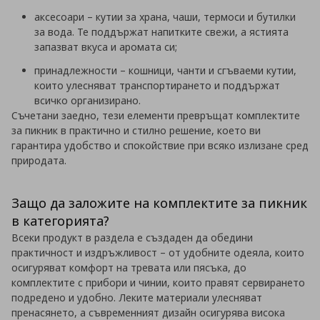
аксесоари – кутии за храна, чаши, термоси и бутилки
за вода. Те поддържат напитките свежи, а ястията
запазват вкуса и аромата си;
принадлежности – кошници, чанти и сгъваеми кутии,
които улесняват транспортирането и поддържат
всичко организирано.
Съчетани заедно, тези елементи превръщат комплектите
за пикник в практично и стилно решение, което ви
гарантира удобство и спокойствие при всяко излизане сред
природата.
Защо да заложите на комплектите за пикник
в категорията?
Всеки продукт в раздела е създаден да обедини
практичност и издръжливост – от удобните одеяла, които
осигуряват комфорт на тревата или пясъка, до
комплектите с прибори и чинии, които правят сервирането
подредено и удобно. Леките материали улесняват
пренасянето, а съвременният дизайн осигурява висока