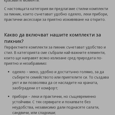
красивите моменти.
С настоящата категория ви предлагаме стилни комплекти
за пикник, които съчетават удобно одеяло, леки прибори,
практични аксесоари за приятно изживяване на открито.
Какво да включват нашите комплекти за
пикник?
Перфектните комплекти за пикник съчетават удобство и
стил. В категорията сме събрали най-важните елементи,
които ще направят всяко излизане сред природата по-
приятно и незабравимо:
одеяло – меко, удобно и достатъчно голямо, за да
съберете семейството или приятелите си. То създава
уют и ви позволява да се насладите на храната,
заобградени от комфорт;
прибори – леки и практични, но същевременно
устойчиви. С тях сервирате и похапвате без
неудобства, независимо дали поднасяте салати,
сандвичи, или сладкиши;