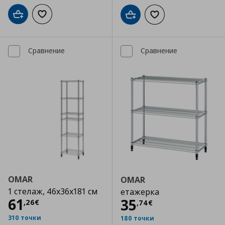
Добави в кошницата
Добави към списъка с любими
Добави в кошницата
Добави към списъка
Сравнение
Сравнение
OMAR
OMAR
1 стелаж, 46x36x181 см
етажерка
Цена
61,26 €
61
Цена
35,74 €
35
,
26
€
,
74
€
310 точки
180 точки