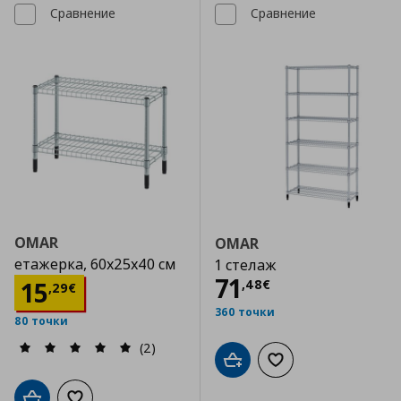
Сравнение
Сравнение
OMAR
OMAR
етажерка, 60x25x40 см
1 стелаж
Цена
71,48 €
71
Цена
15,29 €
15
,
48
€
,
29
€
360 точки
80 точки
(2)
Добави в кошницата
Добави към списъка