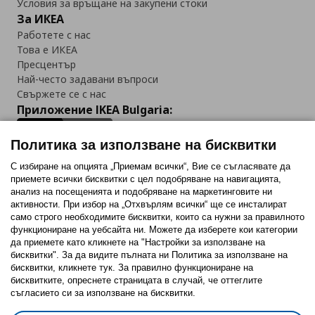
Условия за връщане на закупени стоки
За ИКЕА
Работете с нас
Това е ИКЕА
Пресцентър
Най-често задавани въпроси
Свържете се с нас
Приложение IKEA Bulgaria:
Политика за използване на бисквитки
С избиране на опцията „Приемам всички“, Вие се съгласявате да
приемете всички бисквитки с цел подобряване на навигацията,
Последвайте ни:
анализ на посещенията и подобряване на маркетинговите ни
активности. При избор на „Отхвърлям всички“ ще се инсталират
Facebook
Twitter
Youtube
Pinterest
Instagram
само строго необходимитe бисквитки, които са нужни за правилното
функциониране на уебсайта ни. Можете да изберете кои категории
да приемете като кликнете на "Настройки за използване на
бисквитки". За да видите пълната ни Политика за използване на
бисквитки, кликнете тук. За правилно функциониране на
бисквитките, опреснете страницата в случай, че оттеглите
съгласието си за използване на бисквитки.
Политика за използване на бисквитки (Cookies)
Избор на настройки за използване на бисквитки