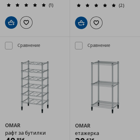
(1)
(2)
Добави в кошницата
Добави към списъка с любими
Добави в кошницата
Добави към списъка
Сравнение
Сравнение
OMAR
OMAR
рафт за бутилки
етажерка
,
85
€
,
63
€