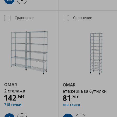
Добави в кошницата
Добави към списъка с любими
Сравнение
Сравнение
OMAR
OMAR
2 стелажа
етажерка за бутилки
Цена
142,96 €
142
Цена
81,70 €
81
,
96
€
,
70
€
715 точки
410 точки