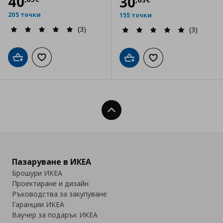
Цена
40,85 €
40
Цена
30,63 €
30
205 точки
155 точки
(3)
(3)
Добави в кошницата
Добави към списъка с любими
Добави в кошницата
Добави към списъка
Нагоре
Пазаруване в ИКЕА
Брошури ИКЕА
Проектиране и дизайн
Ръководства за закупуване
Гаранции ИКЕА
Ваучер за подарък ИКЕА