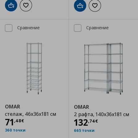
Добави в кошницата
Добави към списъка с любими
Добави в кошницата
Добави към списъка
Сравнение
Сравнение
OMAR
OMAR
стелаж, 46x36x181 см
2 рафта, 140x36x181 см
Цена
71,48 €
71
Цена
132,74 €
132
,
48
€
,
74
€
360 точки
665 точки