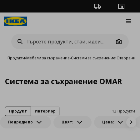
Проследяване на п
Магази
Burge
Camera
Продукти
›
Мебели за съхранение
›
Системи за съхранение
›
Отворени си
Система за съхранение OMAR
Продукт
Интериор
12 Продукти
Подреди по
Цвят:
Цена: