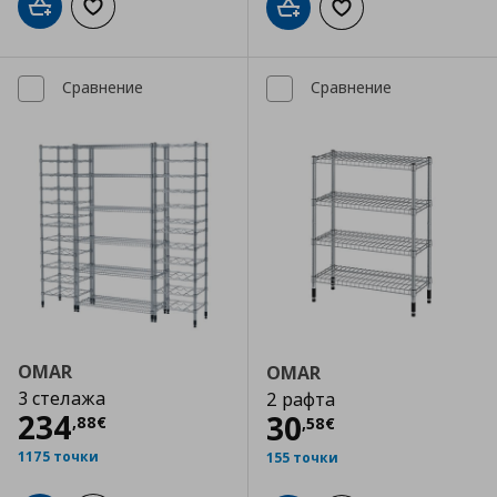
Добави в кошницата
Добави към списъка с любими
Добави в кошницата
Добави към списъка
Сравнение
Сравнение
OMAR
OMAR
3 стелажа
2 рафта
Цена
234,88 €
234
Цена
30,58 €
30
,
88
€
,
58
€
1175 точки
155 точки