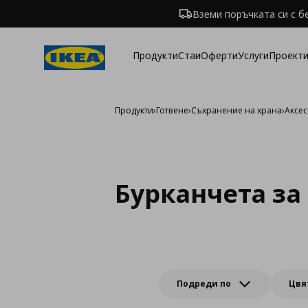
Вземи поръчката си с б
Продукти
Стаи
Оферти
Услуги
Проекти
Продукти
›
Готвене
›
Съхранение на храна
›
Аксес
Бурканчета за
Подреди по
Цвя