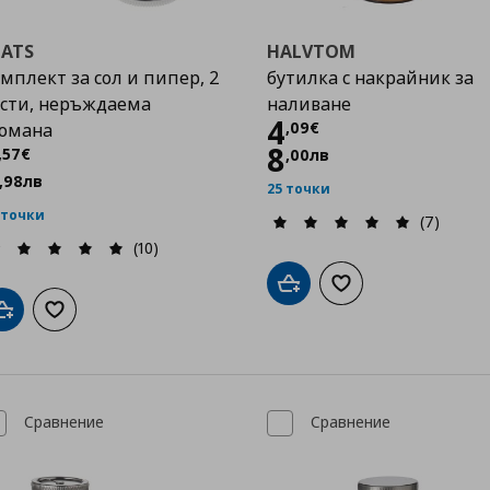
LATS
HALVTOM
мплект за сол и пипер, 2
бутилка с накрайник за
сти, неръждаема
наливане
Цена
4,09 €
4
,
09
€
томана
Цена
3,57 €
8
,
57
€
,
00
лв
,
98
лв
25 точки
 точки
(7)
(10)
Добави в кошницата
Добави към списък
Добави в кошницата
Добави към списъка с любими
Сравнение
Сравнение