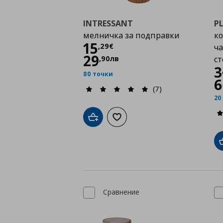
INTRESSANT
P
мелничка за подправки
ко
Цена
15,29 €
15
,
29
€
ча
29
,
90
лв
с
3
80 точки
6
(7)
20
Добави в кошницата
Добави към списъка с любими
Сравнение