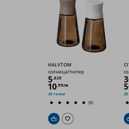
HALVTOM
C
солница/пипер
с
Цена
5,62 €
5
3
,
62
€
10
5
,
99
лв
30 точки
20
(8)
Добави в кошницата
Добави към списъка с любими