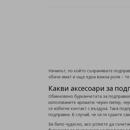
Начинът, по който съхранявате подправк
обаче имат и още една важна роля – те
Какви аксесоари за под
Обикновено бурканчетата за подправки 
използваните аромати: черен пипер, чер
се избегне контакт с въздуха. Така по
подправки. В случай, че си ги сушите сам
Би било чудесно, ако успеете да съчета