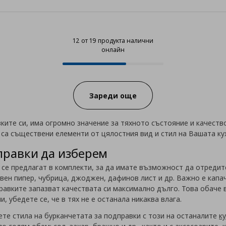
12 от 19 продукта налични
онлайн
12 от 19 продукта налични онла
Progress:
Зареди още
ите си, има огромно значение за тяхното състояние и качество
 са съществени елементи от цялостния вид и стил на Вашата ку
правки да изберем
се предлагат в комплекти, за да имате възможност да отредите
вен пипер, чубрица, джоджен, дафинов лист и др. Важно е капач
дправките запазват качествата си максимално дълго. Това обаче
и, убедете се, че в тях не е останала никаква влага.
ете стила на бурканчетата за подправки с този на останалите
к