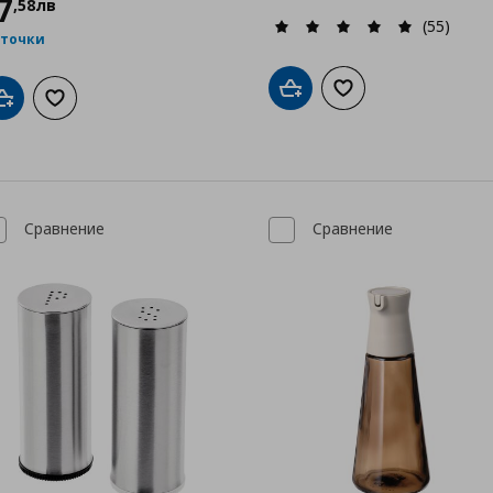
7
,
58
лв
(55)
 точки
Добави в кошницата
Добави към списък
Добави в кошницата
Добави към списъка с любими
Сравнение
Сравнение