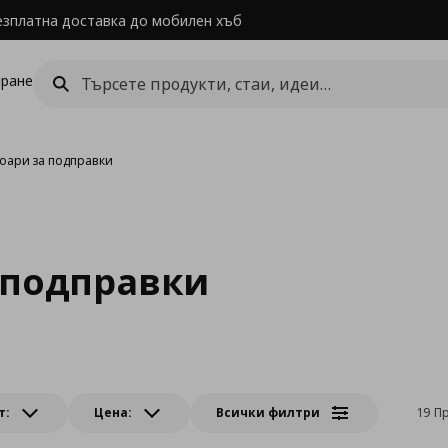
езплатна доставка до мобилен хъб
ране
оари за подправки
 подправки
т:
Цена:
Всички филтри
19 П