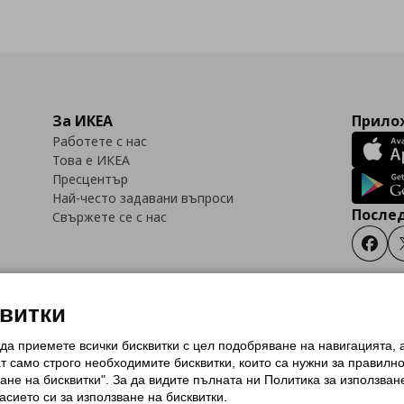
За ИКЕА
Прилож
Работете с нас
Това е ИКЕА
Пресцентър
Най-често задавани въпроси
Послед
Свържете се с нас
Faceb
квитки
 да приемете всички бисквитки с цел подобряване на навигацията,
тки (Cookies)
Избор на настройки за използване на бисквитки
Условия за п
ат само строго необходимитe бисквитки, които са нужни за правилн
Политика за защита на личните данни на ikea.bg
Общи условия на програма
ане на бисквитки". За да видите пълната ни Политика за използван
и на програма IKEA Family
асието си за използване на бисквитки.