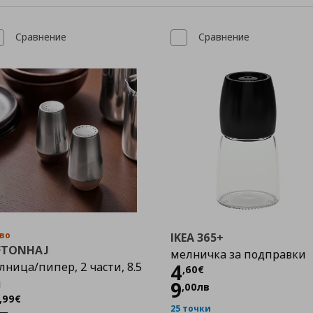
Сравнение
Сравнение
во
IKEA 365+
FTONHAJ
мелничка за подправки
Цена
4,60 €
лница/пипер, 2 части, 8.5
4
,
60
€
м
9
,
00
лв
Цена
8,99 €
,
99
€
25 точки