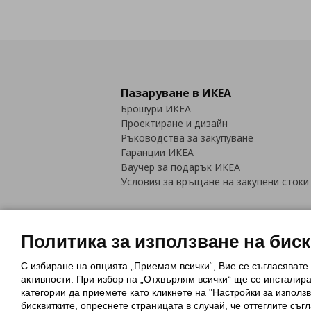
Пазаруване в ИКЕА
Брошури ИКЕА
Проектиране и дизайн
Ръководства за закупуване
Гаранции ИКЕА
Ваучер за подарък ИКЕА
Условия за връщане на закупени стоки
Политика за използване на бис
С избиране на опцията „Приемам всички“, Вие се съгласявате
Политика за използване на бискви
активности. При избор на „Отхвърлям всички“ ще се инсталир
Обща политика за личните данни
категории да приемете като кликнете на "Настройки за използв
Политика за защита на лични данн
бисквитките, опреснете страницата в случай, че оттеглите съгл