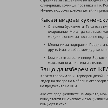
бурканите за съхранение на продукти с п
оливерници, солници, поставки и т.н. К
Именно подобни дребни детайли привли
Какви видове кухненск
Стъклени бурканчета
. Те са естет
очарование. Могат да са с пластма
модели с опция за поставяне под ъ
Мелнички за подправки. Предлагани
други. Имате избор между дървени
Комплекти за сол и пипер. Задълж
максимално изчистени и стилни.
Защо да изберем от IKE
Когато говорим за интериорен дизайн, 
лидер на пазара на мебели и аксесоари
на продуктите на IKEA.
Ако сте сред феновете на марката, може
консултанти Ви очакват и във физически
комфорт и стил!