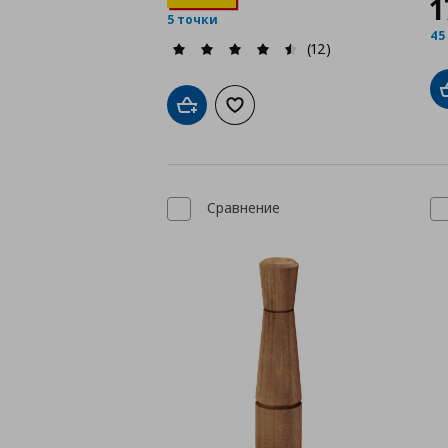
1
5 точки
45
(12)
Добави в кошницата
Добави към списъка с любими
Сравнение