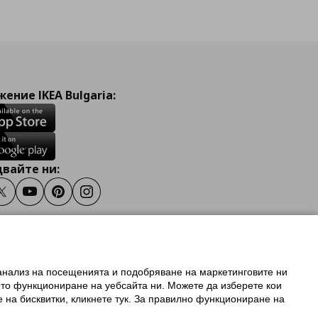
ение IKEA Bulgaria:
вайте ни:
ook
Twitter
Youtube
Pinterest
Instagram
 анализ на посещенията и подобряване на маркетинговите ни
олзване на ikea.bg
ото функциониране на уебсайта ни. Можете да изберете кои
 IKEA Family
е на бисквитки, кликнете тук. За правилно функциониране на