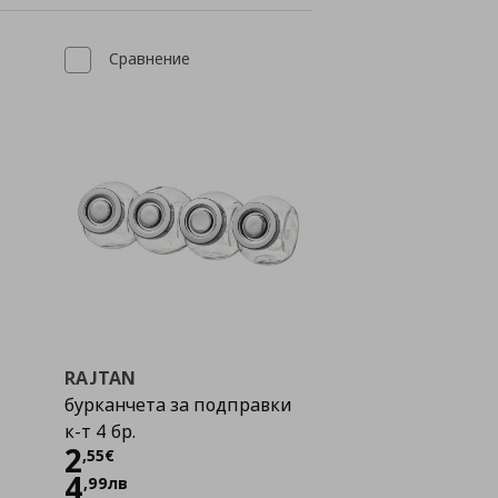
Сравнение
RAJTAN
бурканчета за подправки
к-т 4 бр.
Цена
2,55 €
2
,
55
€
4
,
99
лв