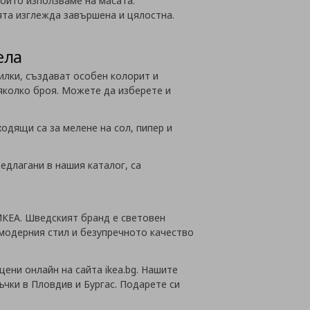
 които използваме на масата:
ията изглежда завършена и цялостна.
ела
билки, създават особен колорит и
няколко броя. Можете да изберете и
одящи са за мелене на сол, пипер и
редлагани в нашия каталог, са
 ИКЕА. Шведският бранд е световен
 модерния стил и безупречното качество
ени онлайн на сайта ikea.bg. Нашите
ъчки в Пловдив и Бургас. Подарете си