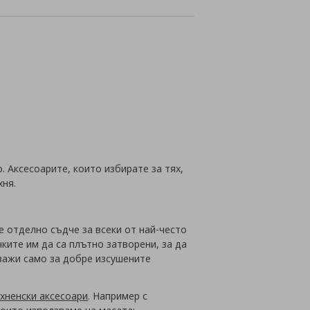
йн
. Аксесоарите, които избирате за тях,
хня.
 отделно съдче за всеки от най-често
ките им да са плътно затворени, за да
 важи само за добре изсушените
ухненски аксесоари
. Например с