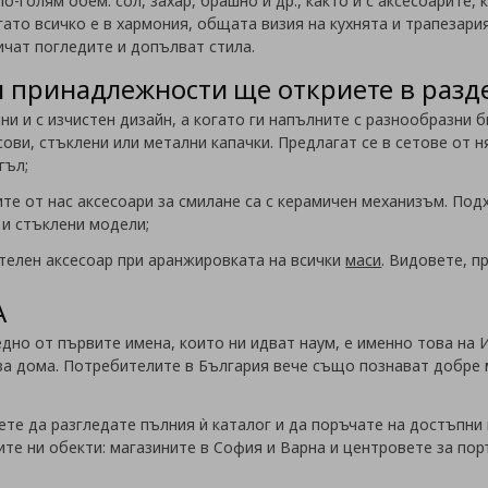
о-голям обем: сол, захар, брашно и др., както и с аксесоарите,
огато всичко е в хармония, общата визия на кухнята и трапезар
чат погледите и допълват стила.
и принадлежности ще откриете в разд
ични и с изчистен дизайн, а когато ги напълните с разнообразни 
сови, стъклени или метални капачки. Предлагат се в сетове от 
гъл;
те от нас аксесоари за смилане са с керамичен механизъм. Подх
 и стъклени модели;
ителен аксесоар при аранжировката на всички
маси
. Видовете, п
A
едно от първите имена, които ни идват наум, е именно това на
 за дома. Потребителите в България вече също познават добре
те да разгледате пълния ѝ каталог и да поръчате на достъпни ц
те ни обекти: магазините в София и Варна и центровете за пор