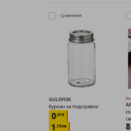
Сравнение
Но
GULDFISK
A
буркан за подправки
со
Цена
0,61 €
0
,
61
€
с
8
1
,
19
лв