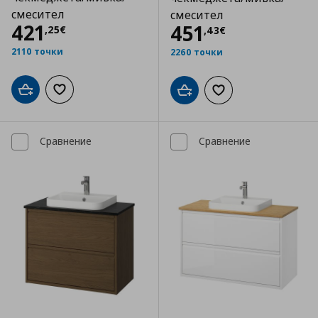
смесител
смесител
Цена
421,25 €
421
Цена
451,43 €
451
,
25
€
,
43
€
2110 точки
2260 точки
Добави в кошницата
Добави към списъка с любими
Добави в кошницата
Добави към списъка
Сравнение
Сравнение