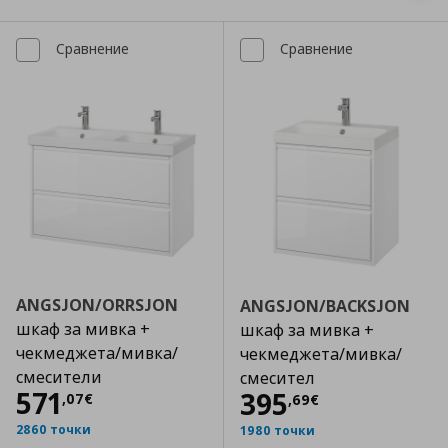
Сравнение
Сравнение
ANGSJON/ORRSJON
ANGSJON/BACKSJON
шкаф за мивка +
шкаф за мивка +
чекмеджета/мивка/
чекмеджета/мивка/
смесители
смесител
Цена
571,07 €
571
Цена
395,69 €
395
,
07
€
,
69
€
2860 точки
1980 точки