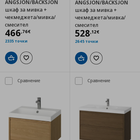
ANGSJON/BACKSJON
ANGSJON/BACKSJON
шкаф за мивка +
шкаф за мивка +
чекмеджета/мивка/
чекмеджета/мивка/
смесител
смесител
Цена
466,76 €
466
Цена
528,12 €
528
,
76
€
,
12
€
2335 точки
2645 точки
Добави в кошницата
Добави към списъка с любими
Добави в кошницата
Добави към списъка
Сравнение
Сравнение