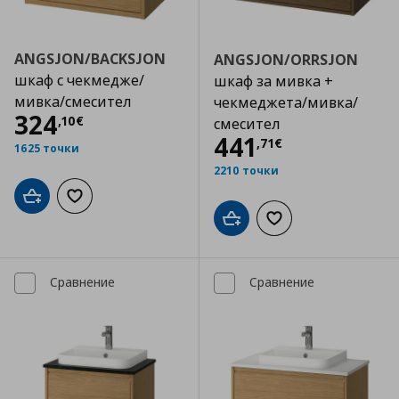
ANGSJON/BACKSJON
ANGSJON/ORRSJON
шкаф с чекмедже/
шкаф за мивка +
мивка/смесител
чекмеджета/мивка/
Цена
324,10 €
324
,
10
€
смесител
Цена
441,71 €
441
,
71
€
1625 точки
2210 точки
Добави в кошницата
Добави към списъка с любими
Добави в кошницата
Добави към списъка
Сравнение
Сравнение