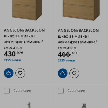
ANGSJON/BACKSJON
ANGSJON/BACKSJON
шкаф за мивка +
шкаф за мивка +
чекмеджета/мивка/
чекмеджета/мивка/
смесител
смесител
Цена
430,97 €
430
Цена
466,76 €
466
,
97
€
,
76
€
2155 точки
2335 точки
Добави в кошницата
Добави към списъка с любими
Добави в кошницата
Добави към списъка
Сравнение
Сравнение