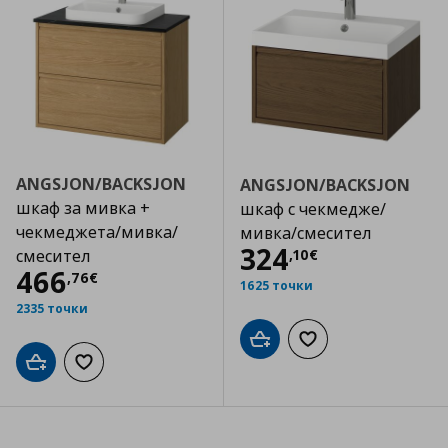
ANGSJON/BACKSJON
ANGSJON/BACKSJON
шкаф за мивка +
шкаф с чекмедже/
чекмеджета/мивка/
мивка/смесител
Цена
324,10 €
324
,
10
€
смесител
Цена
466,76 €
466
,
76
€
1625 точки
2335 точки
Добави в кошницата
Добави към списъка
Добави в кошницата
Добави към списъка с любими