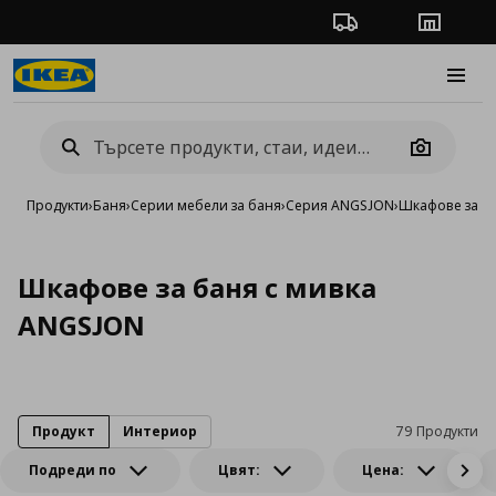
Проследяване на п
Магази
Burge
Camera
Продукти
›
Баня
›
Серии мебели за баня
›
Серия ANGSJON
›
Шкафове за б
Шкафове за баня с мивка
ANGSJON
Продукт
Интериор
79 Продукти
Подреди по
Цвят:
Цена: