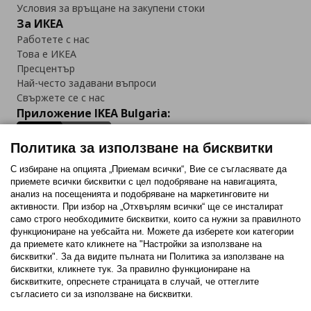
Условия за връщане на закупени стоки
За ИКЕА
Работете с нас
Това е ИКЕА
Пресцентър
Най-често задавани въпроси
Свържете се с нас
Приложение IKEA Bulgaria:
Политика за използване на бисквитки
С избиране на опцията „Приемам всички“, Вие се съгласявате да
приемете всички бисквитки с цел подобряване на навигацията,
Последвайте ни:
анализ на посещенията и подобряване на маркетинговите ни
активности. При избор на „Отхвърлям всички“ ще се инсталират
Facebook
Twitter
Youtube
Pinterest
Instagram
само строго необходимитe бисквитки, които са нужни за правилното
функциониране на уебсайта ни. Можете да изберете кои категории
да приемете като кликнете на "Настройки за използване на
бисквитки". За да видите пълната ни Политика за използване на
бисквитки, кликнете тук. За правилно функциониране на
бисквитките, опреснете страницата в случай, че оттеглите
съгласието си за използване на бисквитки.
Политика за използване на бисквитки (Cookies)