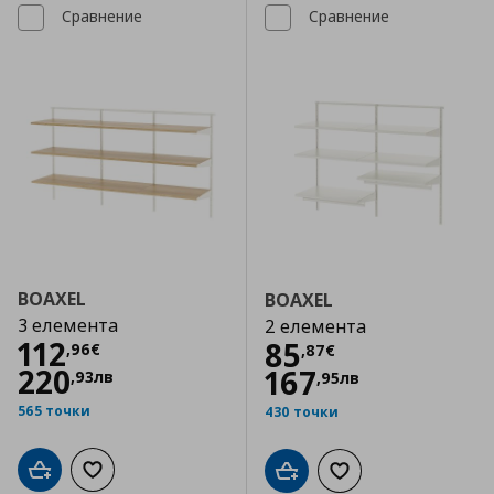
Сравнение
Сравнение
BOAXEL
BOAXEL
3 елемента
2 елемента
Цена
112,96 €
112
Цена
85,87 €
85
,
96
€
,
87
€
220
167
,
93
лв
,
95
лв
565 точки
430 точки
Добави в кошницата
Добави към списъка с любими
Добави в кошницата
Добави към списъка