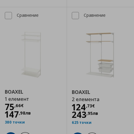
Сравнение
Сравнение
BOAXEL
BOAXEL
1 елемент
2 елемента
Цена
75,66 €
75
Цена
124,73 €
124
,
66
€
,
73
€
147
243
,
98
лв
,
95
лв
380 точки
625 точки