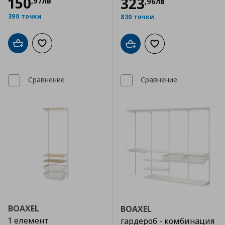
150
323
,
97
лв
,
96
лв
390 точки
830 точки
Добави в кошницата
Добави към списъка с любими
Добави в кошницата
Добави към списъка
Сравнение
Сравнение
BOAXEL
BOAXEL
1 елемент
гардероб - комбинация