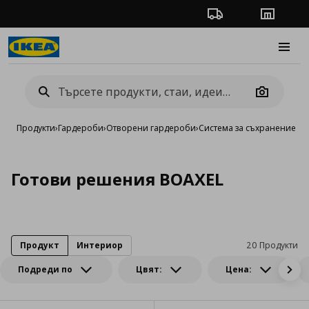
Проследяване на п
Магази
Burge
Camera
Продукти
›
Гардероби
›
Отворени гардероби
›
Система за съхранение B
Готови решения BOAXEL
Продукт
Интериор
20 Продукти
Подреди по
Цвят:
Цена: