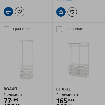
Добави в кошницата
Добави към списъка с любими
Добави в кошницата
Добави към списъка
Сравнение
Сравнение
BOAXEL
BOAXEL
1 елемент
2 елемента
Цена
77,19 €
77
Цена
165,64 €
165
,
19
€
,
64
€