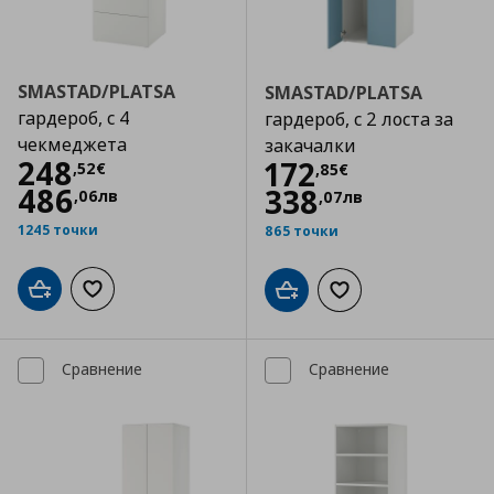
SMASTAD/PLATSA
SMASTAD/PLATSA
гардероб, с 4
гардероб, с 2 лоста за
чекмеджета
закачалки
Цена
248,52 €
248
Цена
172,85 €
172
,
52
€
,
85
€
486
338
,
06
лв
,
07
лв
1245 точки
865 точки
Добави в кошницата
Добави към списъка с любими
Добави в кошницата
Добави към списъка
Сравнение
Сравнение