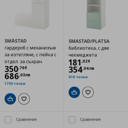
SMÅSTAD
SMASTAD/PLATSA
гардероб с механизъм
библиотека, с две
за изтегляне, с пейка с
чекмеджета
Цена
181,02 €
181
,
02
€
отдел. за съхран.
Цена
350,76 €
350
354
,
76
€
,
04
лв
686
,
03
лв
910 точки
1755 точки
Добави в кошницата
Добави към списъка
Добави в кошницата
Добави към списъка с любими
Сравнение
Сравнение