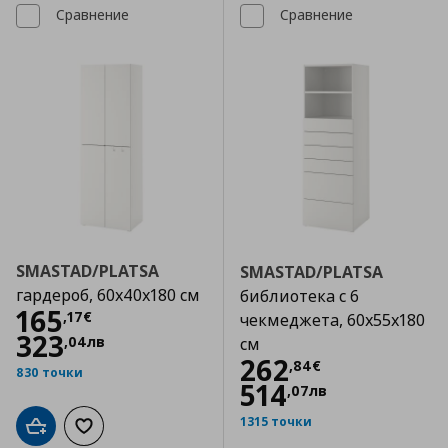
Сравнение
Сравнение
SMASTAD/PLATSA
SMASTAD/PLATSA
гардероб, 60x40x180 см
библиотека с 6
Цена
165,17 €
165
,
17
€
чекмеджета, 60x55x180
323
,
04
лв
см
Цена
262,84 €
262
,
84
€
830 точки
514
,
07
лв
1315 точки
Добави в кошницата
Добави към списъка с любими