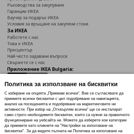
Ръководства за закупуване
Гаранции ИКЕА
Ваучер за подарък ИКЕА
Условия за връщане на закупени стоки
За ИКЕА
Работете с нас
Това е ИКЕА
Пресцентър
Най-често задавани въпроси
Свържете се с нас
Приложение IKEA Bulgaria:
Политика за използване на бисквитки
С избиране на опцията „Приемам всички“, Вие се съгласявате да
приемете всички бисквитки с цел подобряване на навигацията,
Последвайте ни:
анализ на посещенията и подобряване на маркетинговите ни
активности. При избор на „Отхвърлям всички“ ще се инсталират
Facebook
Twitter
Youtube
Pinterest
Instagram
само строго необходимитe бисквитки, които са нужни за правилното
функциониране на уебсайта ни. Можете да изберете кои категории
да приемете като кликнете на "Настройки за използване на
бисквитки". За да видите пълната ни Политика за използване на