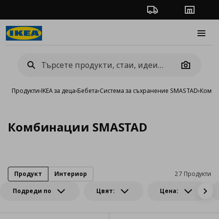
Проследяване на п
Магази
Burge
Camera
Продукти
›
IKEA за деца
›
Бебета
›
Система за съхранение SMASTAD
›
Комби
Комбинации SMASTAD
Продукт
Интериор
27 Продукти
Подреди по
Цвят:
Цена: