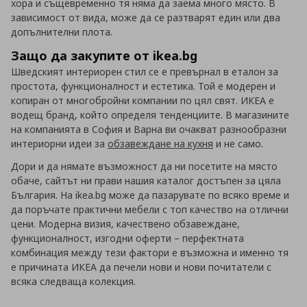
хора и същевременно тя няма да заема много място. В
зависимост от вида, може да се разтварят един или два
допълнителни плота.
Защо да закупите от ikea.bg
Шведският интериорен стил се е превърнал в еталон за
простота, функционалност и естетика. Той е модерен и
копиран от многобройни компании по цял свят. ИКЕА е
водещ бранд, който определя тенденциите. В магазините
на компанията в София и Варна ви очакват разнообразни
интериорни идеи за
обзавеждане на кухня
и не само.
Дори и да нямате възможност да ни посетите на място
обаче, сайтът ни прави нашия каталог достъпен за цяла
България. На ikea.bg може да пазарувате по всяко време и
да поръчате практични мебели с топ качество на отлични
цени. Модерна визия, качествено обзавеждане,
функционалност, изгодни оферти – перфектната
комбинация между тези фактори е възможна и именно тя
е причината ИКЕА да печели нови и нови почитатели с
всяка следваща колекция.