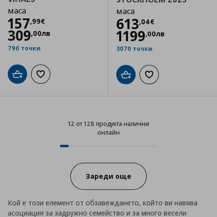
маса
маса
Цена
157,99 €
157
Цена
613,04 €
613
,
99
€
,
04
€
309
1199
,
00
лв
,
00
лв
790 точки
3070 точки
Добави в кошницата
Добави към списъка с любими
Добави в кошницата
Добави към списъка
12 от 128 продукта налични
онлайн
12 от 128 продукта налични онл
Progress:
Зареди още
Кой е този елемент от обзавеждането, който ви навява
асоциация за задружно семейство и за много весели