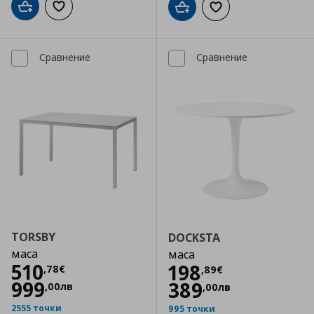
Добави в кошницата
Добави към списъка с любими
Добави в кошницата
Добави към списъка
Сравнение
Сравнение
TORSBY
DOCKSTA
маса
маса
Цена
510,78 €
510
Цена
198,89 €
198
,
78
€
,
89
€
999
389
,
00
лв
,
00
лв
2555 точки
995 точки