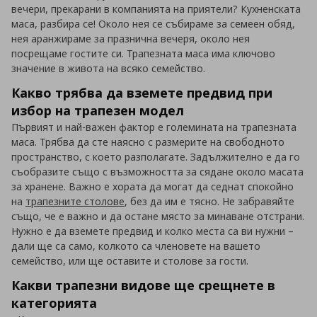
вечери, прекарани в компанията на приятели? Кухненската
маса, разбира се! Около нея се събираме за семеен обяд,
нея аранжираме за празнична вечеря, около нея
посрещаме гостите си. Трапезната маса има ключово
значение в живота на всяко семейство.
Какво трябва да вземете предвид при
избор на трапезен модел
Първият и най-важен фактор е големината на трапезната
маса. Трябва да сте наясно с размерите на свободното
пространство, с което разполагате. Задължително е да го
съобразите също с възможността за сядане около масата
за хранене. Важно е хората да могат да седнат спокойно
на
трапезните столове
, без да им е тясно. Не забравяйте
също, че е важно и да остане място за минаване отстрани.
Нужно е да вземете предвид и колко места са ви нужни –
дали ще са само, колкото са членовете на вашето
семейство, или ще оставите и столове за гости.
Какви трапезни видове ще срещнете в
категорията