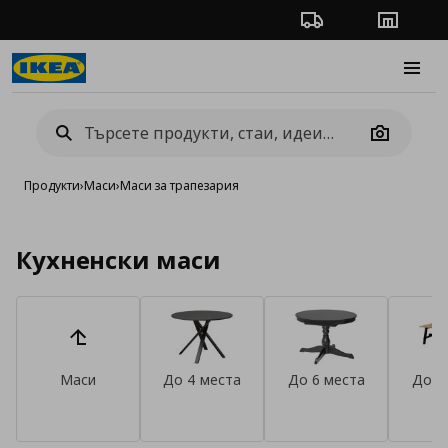
Проследяване на п
Магази
Burge
Camera
Продукти
›
Маси
›
Маси за трапезария
Кухненски маси
Маси
До 4 места
До 6 места
До 8