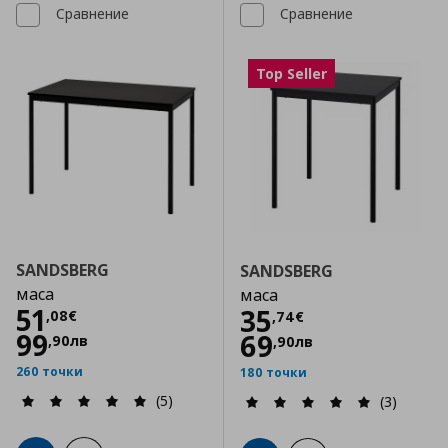
Сравнение
Сравнение
Top Seller
SANDSBERG
SANDSBERG
маса
маса
Цена
51,08 €
51
Цена
35,74 €
35
,
08
€
,
74
€
99
69
,
90
лв
,
90
лв
260 точки
180 точки
(5)
(3)