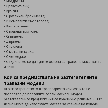
• Квадратни;
• Правоъгълни;
• Кръгли;
• С различен брой места;
• В комплекти със столове;
• Разтегателни;
• С падащи плотове;
• Сгъваеми;
• Дървени;
• Стъклени;
• С метални крака;
• С чекмедже;
• Отделно може да купите основа за трапезна маса, както
и плот.
Кои са предимствата на разтегателните
трапезни модели
Ако пространството в трапезарията или кухнята не
позволява да поставите голям масивен модел,
разтегателните предложения са практично решение. С тях
лесно може да използвате масата за хранене на повече