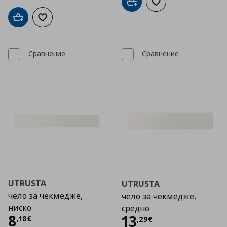
Добави в кошницата
Добави към списъка
Добави в кошницата
Добави към списъка с любими
Сравнение
Сравнение
UTRUSTA
UTRUSTA
чело за чекмедже,
чело за чекмедже,
ниско
средно
Цена
8,18 €
8
Цена
13,29 €
13
,
18
€
,
29
€