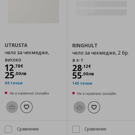
UTRUSTA
RINGHULT
чело за чекмедже,
чело за чекмедже, 2 бр.
високо
в к-т
Цена
12,78 €
12
Цена
28,12 €
28
,
78
€
,
12
€
25
55
,
00
лв
,
00
лв
65 точки
145 точки
Не е налично онлайн
Не е налично онлайн
Προσθήκη στο καλάθι
Добави към списъка с любими
Προσθήκη στο καλάθι
Добави към списък
Сравнение
Сравнение