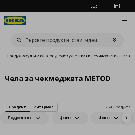
Проследяване на п
Магази
Burge
Camera
Продукти
›
Кухни и електроуреди
›
Кухненски системи
›
Кухненска систе
Чела за чекмеджета METOD
Продукт
Интериор
254 Продукти
Подреди по
Цвят:
Цена: