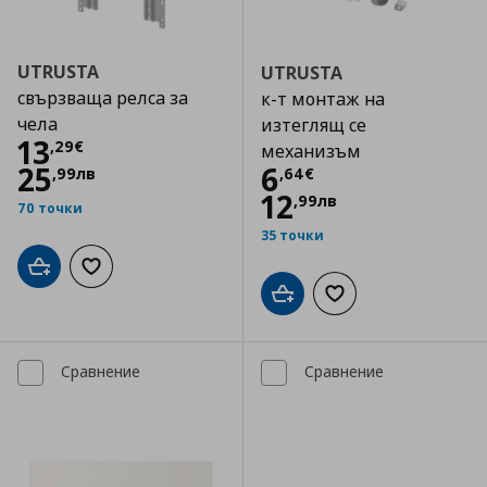
UTRUSTA
UTRUSTA
свързваща релса за
к-т монтаж на
чела
изтеглящ се
Цена
13,29 €
13
,
29
€
механизъм
Цена
6,64 €
25
6
,
99
лв
,
64
€
12
,
99
лв
70 точки
35 точки
Добави в кошницата
Добави към списъка с любими
Добави в кошницата
Добави към списъка
Сравнение
Сравнение