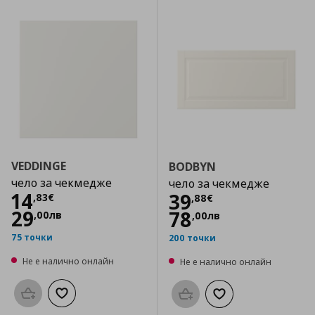
VEDDINGE
BODBYN
чело за чекмедже
чело за чекмедже
Цена
14,83 €
14
Цена
39,88 €
39
,
83
€
,
88
€
29
78
,
00
лв
,
00
лв
75 точки
200 точки
Не е налично онлайн
Не е налично онлайн
Προσθήκη στο καλάθι
Добави към списъка с любими
Προσθήκη στο καλάθι
Добави към списък