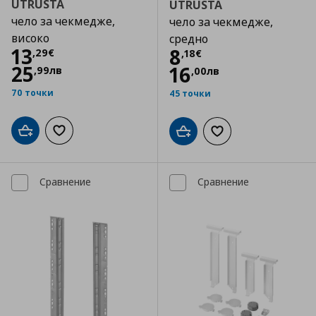
UTRUSTA
UTRUSTA
чело за чекмедже,
чело за чекмедже,
високо
средно
Цена
13,29 €
13
Цена
8,18 €
8
,
29
€
,
18
€
25
16
,
99
лв
,
00
лв
70 точки
45 точки
Добави в кошницата
Добави към списъка с любими
Добави в кошницата
Добави към списъка
Сравнение
Сравнение