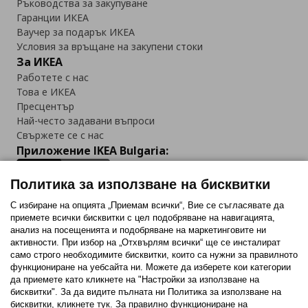
Ръководства за закупуване
Гаранции ИКЕА
Ваучер за подарък ИКЕА
Условия за връщане на закупени стоки
За ИКЕА
Работете с нас
Това е ИКЕА
Пресцентър
Най-често задавани въпроси
Свържете се с нас
Приложение IKEA Bulgaria:
Политика за използване на бисквитки
С избиране на опцията „Приемам всички“, Вие се съгласявате да
приемете всички бисквитки с цел подобряване на навигацията,
Последвайте ни:
анализ на посещенията и подобряване на маркетинговите ни
активности. При избор на „Отхвърлям всички“ ще се инсталират
Facebook
Twitter
Youtube
Pinterest
Instagram
само строго необходимитe бисквитки, които са нужни за правилното
функциониране на уебсайта ни. Можете да изберете кои категории
да приемете като кликнете на "Настройки за използване на
бисквитки". За да видите пълната ни Политика за използване на
бисквитки, кликнете тук. За правилно функциониране на