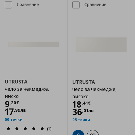
Сравнение
Сравнение
UTRUSTA
UTRUSTA
чело за чекмедже,
чело за чекмедже,
ниско
високо
Цена
9,20 €
9
Цена
18,41 €
18
,
20
€
,
41
€
17
36
,
99
лв
,
01
лв
50 точки
95 точки
(1)