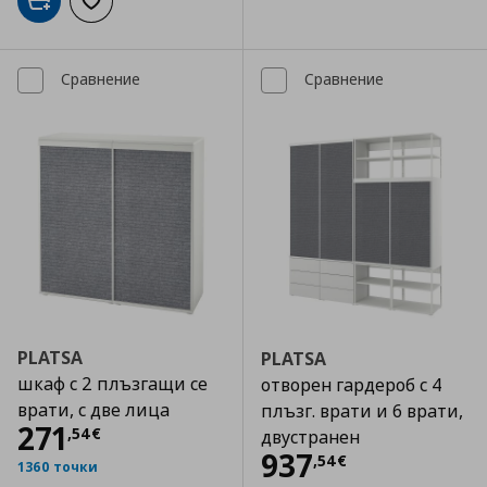
Добави в кошницата
Добави към списъка с любими
Сравнение
Сравнение
PLATSA
PLATSA
шкаф с 2 плъзгащи се
отворен гардероб с 4
врати, с две лица
плъзг. врати и 6 врати,
Цена
271,54 €
271
,
54
€
двустранен
Цена
937,54 €
937
,
54
€
1360 точки