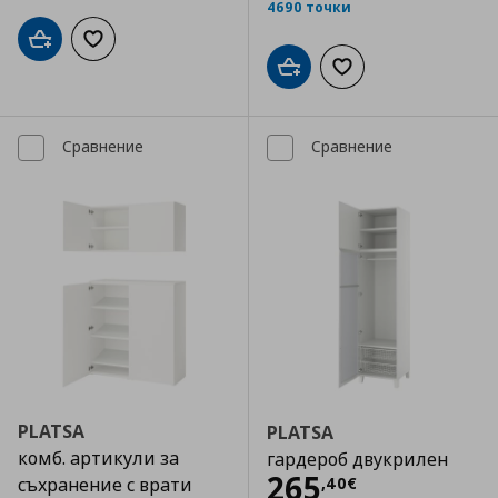
4690 точки
Добави в кошницата
Добави към списъка с любими
Добави в кошницата
Добави към списъка
Сравнение
Сравнение
PLATSA
PLATSA
комб. артикули за
гардероб двукрилен
Цена
265,40 €
265
,
40
€
съхранение с врати