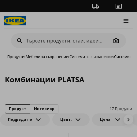
Проследяване на п
Магази
Burge
Camera
Продукти
›
Мебели за съхранение
›
Системи за съхранение
›
Системи га
Комбинации PLATSA
Продукт
Интериор
17 Продукти
Подреди по
Цвят:
Цена: