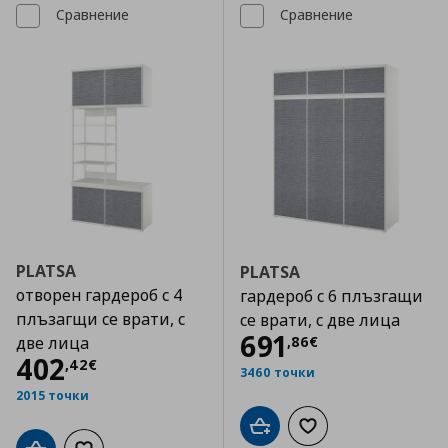
Сравнение
Сравнение
PLATSA
PLATSA
отворен гардероб с 4
гардероб с 6 плъзгащи
плъзагщи се врати, с
се врати, с две лица
Цена
691,86 €
691
,
86
€
две лица
Цена
402,42 €
402
,
42
€
3460 точки
2015 точки
Добави в кошницата
Добави към списъка