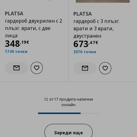
PLATSA
PLATSA
гардероб двукрилен с 2
гардероб с 3 плъзг.
плъзг. врати, с две
врати и 3 врати,
лица
двустранен
Цена
348,19 €
348
Цена
673,47 €
673
,
19
€
,
47
€
1745 точки
3370 точки
Добави към списъка с любими
Информирай ме за наличност
Добави към сп
Информирай ме за налич
12 от 17 продукта налични
онлайн
12 от 17 продукта налични онла
Progress:
Зареди още