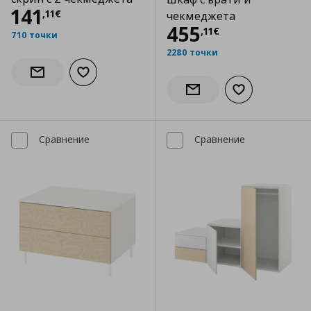
Цена
141,11 €
141
,
11
€
чекмеджета
Цена
455,11 €
455
,
11
€
710 точки
2280 точки
Добави към списъка с любими
Информирай ме за наличност
Добави към сп
Информирай ме за налич
Сравнение
Сравнение