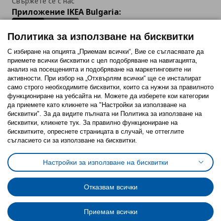
Свържете се с нас
Приложение IKEA Bulgaria:
Политика за използване на бисквитки
С избиране на опцията „Приемам всички“, Вие се съгласявате да
приемете всички бисквитки с цел подобряване на навигацията,
Последвайте ни:
анализ на посещенията и подобряване на маркетинговите ни
активности. При избор на „Отхвърлям всички“ ще се инсталират
Facebook
Twitter
Youtube
Pinterest
Instagram
само строго необходимитe бисквитки, които са нужни за правилното
функциониране на уебсайта ни. Можете да изберете кои категории
да приемете като кликнете на "Настройки за използване на
бисквитки". За да видите пълната ни Политика за използване на
бисквитки, кликнете тук. За правилно функциониране на
бисквитките, опреснете страницата в случай, че оттеглите
съгласието си за използване на бисквитки.
Политика за използване на бисквитки (Cookies)
Избор на настройки за използване на бисквитки
Настройки за използване на бисквитки
Условия за ползване на ikea.bg
Обща политика за личните данни
Политика за защита на личните данни на ikea.bg
Общи условия на програма IKEA Family
Отказвам всички
Политика за защита на лични данни на програма IKEA Family
Приемам всички