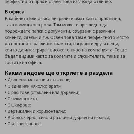
перфектно от прах и освен това изглежда отлично.
В офиса
В кабинета или офиса витрините имат както практична,
така и имиджова роля. Там можете прегледно да
подреждате папки с документи, свързани с различни
клиенти, сделки и т.н. Освен това там е перфектното място
да поставите различни грамоти, награди и други вещи,
които да илюстрират високото ниво на компанията. Те ще
бъдат видими както за колегите и служителите, така и за
гостите на офиса.
Какви видове ще откриете в раздела
• Дървени, метални и стъклени;
• С една или няколко врати;
• С рафтове (стъклени или дървени);
• С чекмеджета;
• С шкафове;
• Вертикални и хоризонтални;
• В бяло, черно, сиво и различни дървесни нюанси;
• Със заключване.