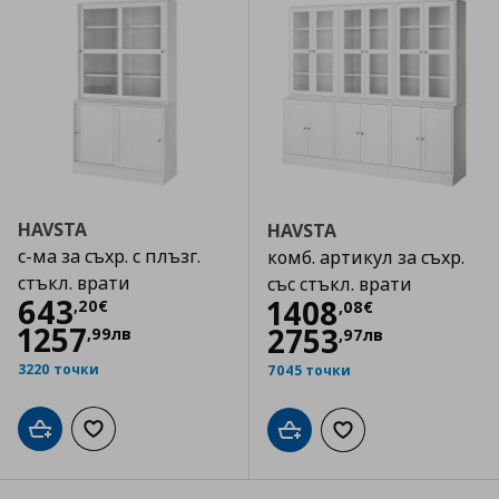
HAVSTA
HAVSTA
с-ма за съхр. с плъзг.
комб. артикул за съхр.
стъкл. врати
със стъкл. врати
Цена
643,20 €
643
Цена
1408,08 €
1408
,
20
€
,
08
€
1257
2753
,
99
лв
,
97
лв
3220 точки
7045 точки
Добави в кошницата
Добави към списъка с любими
Добави в кошницата
Добави към списъка