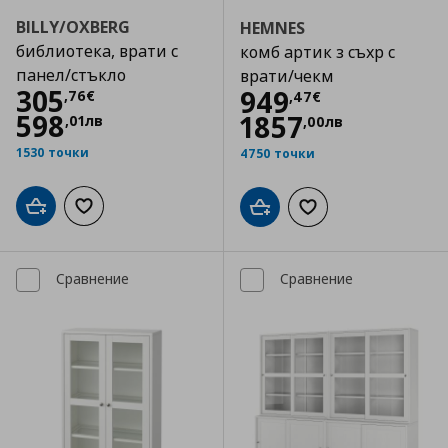
BILLY/OXBERG
HEMNES
библиотека, врати с
комб артик з съхр с
панел/стъкло
врати/чекм
Цена
305,76 €
305
Цена
949,47 €
949
,
76
€
,
47
€
598
1857
,
01
лв
,
00
лв
1530 точки
4750 точки
Добави в кошницата
Добави към списъка с любими
Добави в кошницата
Добави към списъка
Сравнение
Сравнение