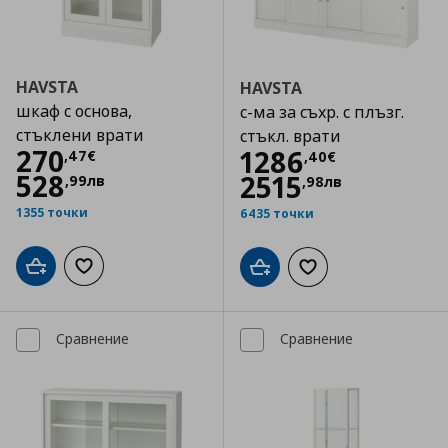
HAVSTA
HAVSTA
шкаф с основа,
с-ма за съхр. с плъзг.
стъклени врати
стъкл. врати
Цена
270,47 €
270
Цена
1286,40 €
1286
,
47
€
,
40
€
528
2515
,
99
лв
,
98
лв
1355 точки
6435 точки
Добави в кошницата
Добави към списъка с любими
Добави в кошницата
Добави към списъка
Сравнение
Сравнение