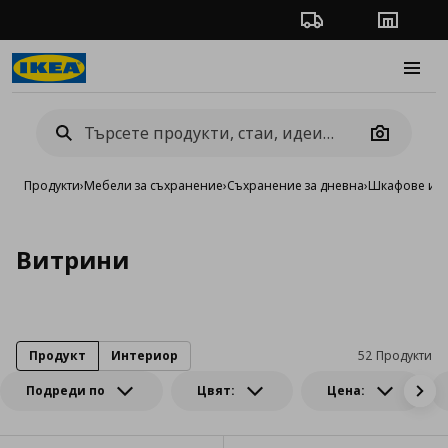
Проследяване на п
Магази
Burge
Camera
Продукти
›
Мебели за съхранение
›
Съхранение за дневна
›
Шкафове и в
Витрини
Продукт
Интериор
52 Продукти
Подреди по
Цвят:
Цена: