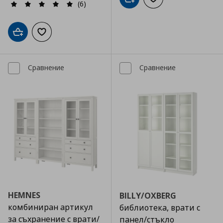
Добави в кошницата
Добави към списъка
(6)
Добави в кошницата
Добави към списъка с любими
Сравнение
Сравнение
HEMNES
BILLY/OXBERG
комбиниран артикул
библиотека, врати с
за съхранение с врати/
панел/стъкло