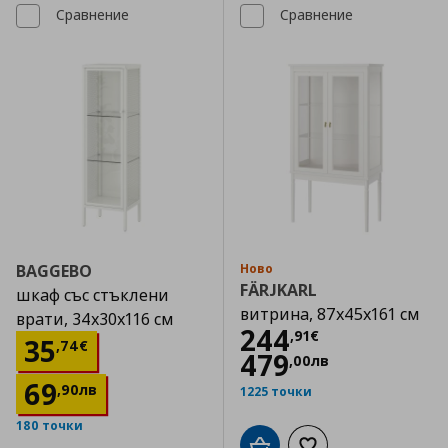
Сравнение
Сравнение
BAGGEBO
Ново
FÄRJKARL
шкаф със стъклени
витрина, 87x45x161 см
врати, 34x30x116 см
Цена
244,91 €
244
,
91
€
Цена
35,74 €
35
,
74
€
479
,
00
лв
69
,
90
лв
1225 точки
180 точки