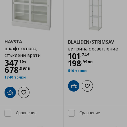
HAVSTA
BLALIDEN/STRIMSAV
шкаф с основа,
витрина с осветление
Цена
101,74 €
101
,
74
€
стъклени врати
Цена
347,16 €
347
198
,
16
€
,
99
лв
678
,
99
лв
510 точки
1740 точки
Добави в кошницата
Добави към списъка
Добави в кошницата
Добави към списъка с любими
Сравнение
Сравнение