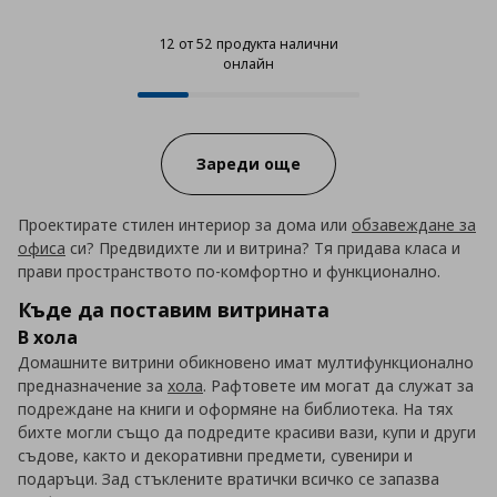
12 от 52 продукта налични
онлайн
12 от 52 продукта налични онла
Progress:
Зареди още
Проектирате стилен интериор за дома или
обзавеждане за
офиса
си? Предвидихте ли и витрина? Тя придава класа и
прави пространството по-комфортно и функционално.
Къде да поставим витрината
В хола
Домашните витрини обикновено имат мултифункционално
предназначение за
хола
. Рафтовете им могат да служат за
подреждане на книги и оформяне на библиотека. На тях
бихте могли също да подредите красиви вази, купи и други
съдове, както и декоративни предмети, сувенири и
подаръци. Зад стъклените вратички всичко се запазва