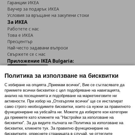
Гаранции ИКЕА
Ваучер за подарък ИКЕА
Условия за връщане на закупени стоки
За ИКЕА
Работете с нас
Това е ИКЕА
Пресцентър
Най-често задавани въпроси
Свържете се с нас
Приложение IKEA Bulgaria:
Политика за използване на бисквитки
С избиране на опцията „Приемам всички“, Вие се съгласявате да
приемете всички бисквитки с цел подобряване на навигацията,
Последвайте ни:
анализ на посещенията и подобряване на маркетинговите ни
активности. При избор на „Отхвърлям всички“ ще се инсталират
Facebook
Twitter
Youtube
Pinterest
Instagram
само строго необходимитe бисквитки, които са нужни за правилното
функциониране на уебсайта ни. Можете да изберете кои категории
да приемете като кликнете на "Настройки за използване на
бисквитки". За да видите пълната ни Политика за използване на
бисквитки, кликнете тук. За правилно функциониране на
бисквитките, опреснете страницата в случай, че оттеглите