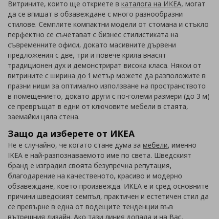
Витрините, които ще откриете в
каталога на ИКЕА
, могат
да се впишат в обзавеждане с много разнообразни
стилове. Семплите компактни модели от стомана и стъкло
перфектно се съчетават с бизнес стилистиката на
съвременните офиси, докато масивните дървени
предложения с две, три и повече крила внасят
традиционен дух и демонстрират висока класа. Някои от
витрините с ширина до 1 метър можете да разположите в
празни ниши за оптимално използване на пространството
в помещението, докато други с по-големи размери (до 3 м)
се превръщат в едни от ключовите мебели в стаята,
заемайки цяла стена.
Защо да изберете от ИКЕА
Не е случайно, че когато стане дума за
мебели
, именно
IKEA е най-разпознаваемото име по света. Шведският
бранд е изградил своята безупречна репутация,
благодарение на качественото, красиво и модерно
обзавеждане, което произвежда. ИКЕА е и сред основните
причини шведският семпъл, практичен и естетичен стил да
се превърне в една от водещите тенденции във
вътрешния дизайн. Ако тази линия допада и на Вас,