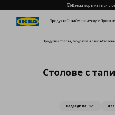
Вземи поръчката си с б
Продукти
Стаи
Оферти
Услуги
Проекти
Продукти
›
Столове, табуретки и пейки
›
Столове
Столове с тап
Подреди по
Цвя