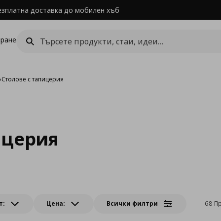
езплатна доставка до мобилен хъб
ране
›
Столове с тапицерия
ицерия
т:
Цена:
Всички филтри
68 П