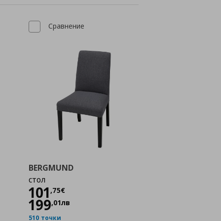
Сравнение
BERGMUND
стол
Цена
101,75 €
101
,
75
€
199
,
01
лв
510 точки