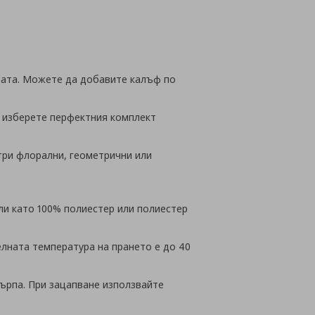
 вата. Можете да добавите калъф по
а изберете перфектния комплект
стри флорални, геометрични или
али като 100% полиестер или полиестер
лната температура на прането е до 40
кърпа. При зацапване използвайте