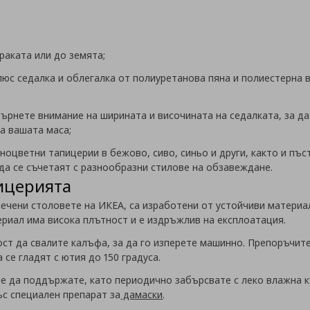
раката или до земята;
люс седалка и облегалка от полиуретанова пяна и полиестерна
бърнете внимание на ширината и височината на седалката, за д
на вашата маса;
дноцветни тапицерии в бежово, сиво, синьо и други, както и пъ
да се съчетаят с разнообразни стилове на обзавеждане.
ицерията
блечени столовете на ИКЕА, са изработени от устойчиви матери
ериал има висока плътност и е издръжлив на експлоатация.
т да свалите калъфа, за да го изперете машинно. Препоръчите
 се гладят с ютия до 150 градуса.
те да поддържате, като периодично забърсвате с леко влажна 
ъс специален препарат за
дамаски
.