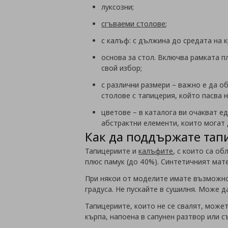
луксозни;
сгъваеми столове
;
с калъф: с дължина до средата на к
основа за стол. Включва рамката п
свой избор;
с различни размери – важно е да о
столове с тапицерия, който пасва 
цветове – в каталога ви очакват е
абстрактни елементи, които могат 
Как да поддържате тап
Тапицериите и
калъфите
, с които са о
плюс памук (до 40%). Синтетичният мат
При някои от моделите имате възможнос
градуса. Не пускайте в сушилня. Може да
Тапицериите, които не се свалят, може
кърпа, напоена в сапунен разтвор или с