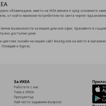
КЕА
дерно обзавеждане, името на IKEA винаги е сред основните за
ли, от който милиони потребители по света черпят вдъхновени
отлични възможности за вашия дом или офис. Красивите и съще
апълно достъпни цени.
 цветове онлайн на нашия сайт ikea.bg
или на място в магазини
 Пловдив и Бургас.
За ИКЕА
Прилож
Работете с нас
Това е ИКЕА
Пресцентър
Най-често задавани въпроси