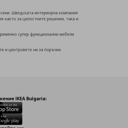
месени. Шведската интериорна компания
е както за цялостните решения, така и
временно супер функционални мебели
те и центровете ни за поръчки.
ение IKEA Bulgaria: