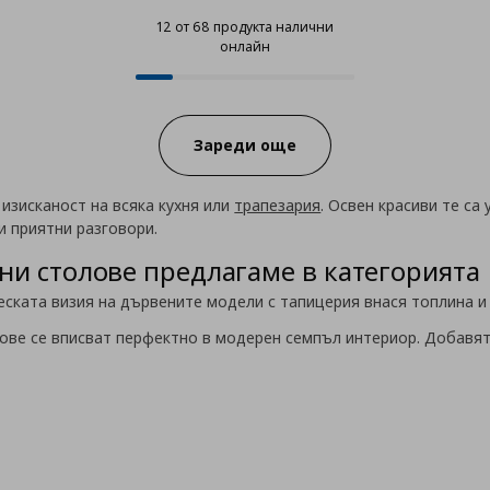
12 от 68 продукта налични
онлайн
12 от 68 продукта налични онла
Progress:
Зареди още
 изисканост на всяка кухня или
трапезария
. Освен красиви те са
и приятни разговори.
ни столове предлагаме в категорията
еската визия на дървените модели с тапицерия внася топлина и
ове се вписват перфектно в модерен семпъл интериор. Добавят 