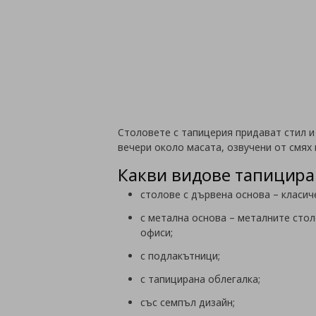
Столовете с тапицерия придават стил и
вечери около масата, озвучени от смях 
Какви видове тапицира
столове с дървена основа – класич
с метална основа – металните стол
офиси;
с подлакътници;
с тапицирана облегалка;
със семпъл дизайн;