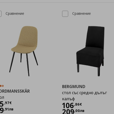
Сравнение
Сравнение
во
BERGMUND
ORDMANSSKÄR
стол със средно дълъг
ол
калъф
Цена
45,97 €
5
,
97
€
Цена
106,86 €
106
,
86
€
9
,
91
лв
209
,
00
лв