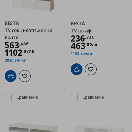
BESTÅ
BESTÅ
TV секция/стъклени
TV шкаф
Цена
236,73 €
236
,
73
€
врати
Цена
563,48 €
563
463
,
48
€
,
00
лв
1102
,
07
лв
1185 точки
2820 точки
Добави в кошницата
Добави към списъка
Добави в кошницата
Добави към списъка с любими
Сравнение
Сравнение