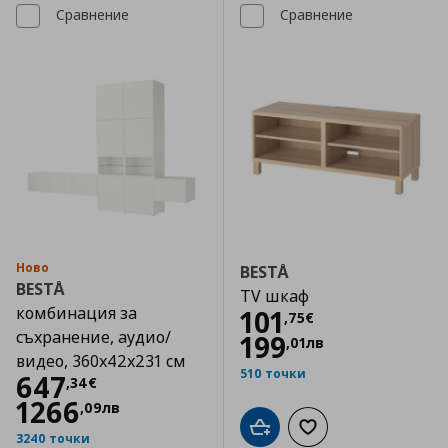
Сравнение
Сравнение
Ново
BESTÅ
BESTÅ
TV шкаф
комбинация за
Цена
101,75 €
101
,
75
€
съхранение, аудио/
199
,
01
лв
видео, 360x42x231 см
510 точки
Цена
647,34 €
647
,
34
€
1266
,
09
лв
Добави в кошницата
Добави към списъка
3240 точки