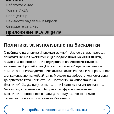
Работете с нас
Това е ИКЕА
Пресцентър
Най-често задавани въпроси
Свържете се с нас
Приложение IKEA Bulgaria:
Политика за използване на бисквитки
С избиране на опцията „Приемам всички“, Вие се съгласявате да
приемете всички бисквитки с цел подобряване на навигацията,
Последвайте ни:
анализ на посещенията и подобряване на маркетинговите ни
активности. При избор на „Отхвърлям всички“ ще се инсталират
Facebook
Twitter
Youtube
Pinterest
Instagram
само строго необходимитe бисквитки, които са нужни за правилното
функциониране на уебсайта ни. Можете да изберете кои категории
да приемете като кликнете на "Настройки за използване на
бисквитки". За да видите пълната ни Политика за използване на
бисквитки, кликнете тук. За правилно функциониране на
бисквитките, опреснете страницата в случай, че оттеглите
съгласието си за използване на бисквитки.
Политика за използване на бисквитки (Cookies)
Избор на настройки за използване на бисквитки
Настройки за използване на бисквитки
Условия за ползване на ikea.bg
Обща политика за личните данни