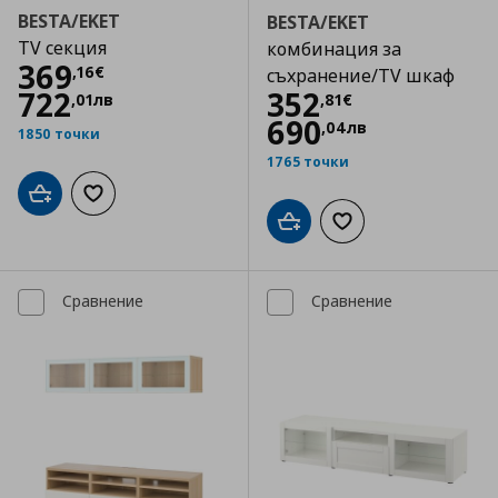
BESTA/EKET
BESTA/EKET
TV секция
комбинация за
Цена
369,16 €
369
,
16
€
съхранение/TV шкаф
Цена
352,81 €
722
352
,
01
лв
,
81
€
690
,
04
лв
1850 точки
1765 точки
Добави в кошницата
Добави към списъка с любими
Добави в кошницата
Добави към списъка
Сравнение
Сравнение