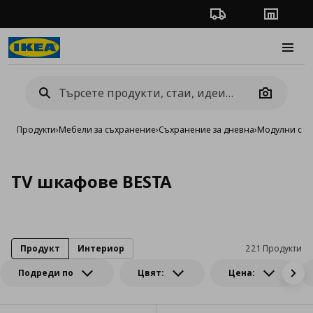
Проследяване на п
Магази
Burge
Camera
Продукти
›
Мебели за съхранение
›
Съхранение за дневна
›
Модулни сист
TV шкафове BESTA
Продукт
Интериор
221 Продукти
Подреди по
Цвят:
Цена: