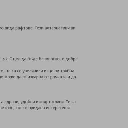
ко вида рафтове. Тези алтернативи ви
тях. С цел да бъде безопасно, е добре
то ще са се увеличили и ще ви трябва
мо може да ги изкарва от рамката и да
а здрави, удобни и издръжливи. Те са
ветове, което придава интересен и