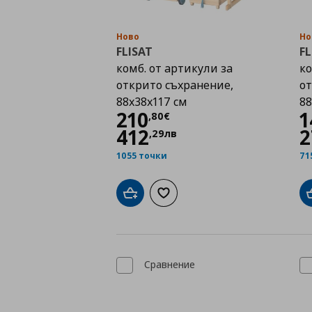
Ново
Но
FLISAT
FL
комб. от артикули за
ко
открито съхранение,
от
88x38x117 см
88
Цена
210,80 €
210
1
,
80
€
412
2
,
29
лв
1055 точки
71
Добави в кошницата
Добави към списъка с любими
Сравнение