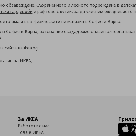
но обзавеждане. Съхранението и лесното подреждане в детската
тски гардероби
и рафтове с кутии, за да улесним ежедневието 
 което има и във физическите ни магазин в София и Варна.
 в София и Варна, затова ние създадохме онлайн алтернативата 
.
 сайта на ikea.bg:
агазин на ИКЕА;
За ИКЕА
Прилож
Работете с нас
Това е ИКЕА