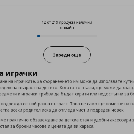
12 от 219 продукта налични
онлайн
12 от 219 продукта налични онл
Progress:
Зареди още
а играчки
не на играчките. За съхранението им може да използвате кутии
ределена възраст на детето. Когато то пълзи, ще може да хва
предмети и играчки трябва да бъдат скрити или недостъпни за б
 подрежда от най-ранна възраст. Това не само ще помогне на ва
етка всеки родител иска да отгледа чист и подреден човек.
ме практично обзавеждане за детска стая и удобни аксесоари за
стая за броени часове и цената да ви хареса.