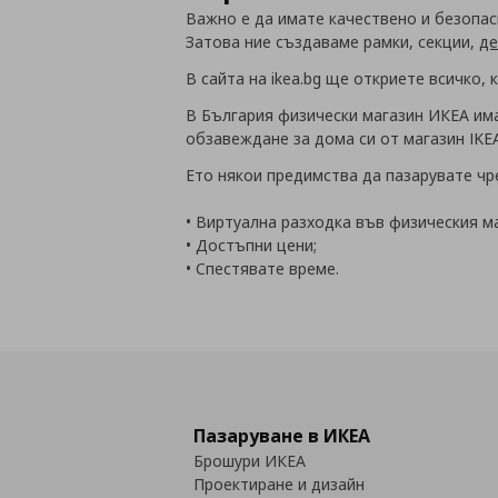
Важно е да имате качествено и безопас
Затова ние създаваме рамки, секции,
де
В сайта на ikea.bg ще откриете всичко,
В България физически магазин ИКЕА има
обзавеждане за дома си от магазин IKEA
Ето някои предимства да пазарувате чрез
• Виртуална разходка във физическия м
• Достъпни цени;
• Спестявате време.
Пазаруване в ИКЕА
Брошури ИКЕА
Проектиране и дизайн