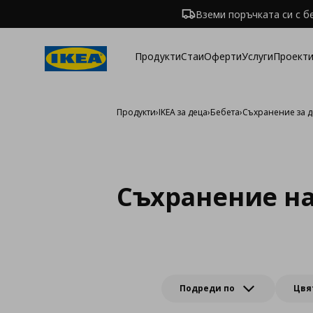
Вземи поръчката си с б
Продукти
Стаи
Оферти
Услуги
Проекти
Продукти
›
IKEA за деца
›
Бебета
›
Съхранение за д
Съхранение на
Подреди по
Цвя