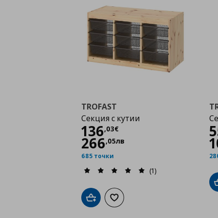
TROFAST
T
Секция с кутии
Се
Цена
136,03 €
136
5
,
03
€
266
1
,
05
лв
685 точки
28
(1)
Добави в кошницата
Добави към списъка с любими