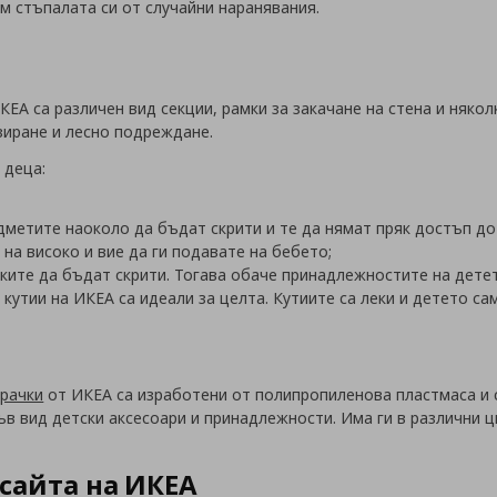
м стъпалата си от случайни наранявания.
ЕА са различен вид секции, рамки за закачане на стена и някол
изиране и лесно подреждане.
 деца:
дметите наоколо да бъдат скрити и те да нямат пряк достъп до 
 на високо и вие да ги подавате на бебето;
чките да бъдат скрити. Тогава обаче принадлежностите на дете
 кутии на ИКЕА са идеали за целта. Кутиите са леки и детето са
грачки
от ИКЕА са изработени от полипропиленова пластмаса и с
ъв вид детски аксесоари и принадлежности. Има ги в различни ц
сайта на ИКЕА