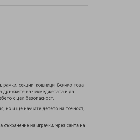
айн
, рамки, секции, кошници. Всичко това
ща дръжките на чекмеджетата и да
ебето с цел безопасност.
с, но и ще научите детето на точност,
 съхранение на играчки. Чрез сайта на