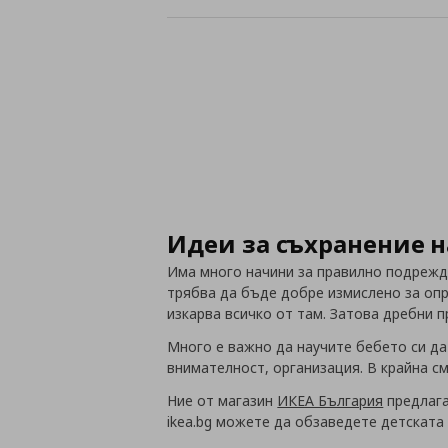
Идеи за съхранение н
Има много начини за правилно подрежда
трябва да бъде добре измислено за оп
изкарва всичко от там. Затова дребни 
Много е важно да научите бебето си да
внимателност, организация. В крайна см
Ние от магазин
ИКЕА България
предлага
ikea.bg можете да обзаведете детската 