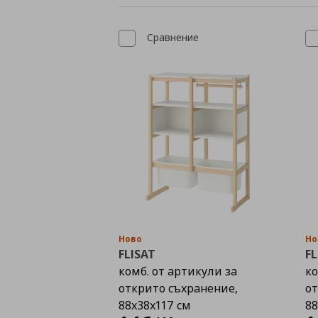
Сравнение
Ново
Но
FLISAT
FL
комб. от артикули за
ко
открито съхранение,
от
88x38x117 см
88