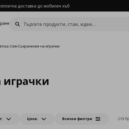
езплатна доставка до мобилен хъб
ране
етска стая
›
Съхранение на играчки
 играчки
т:
Цена:
Всички филтри
219 П