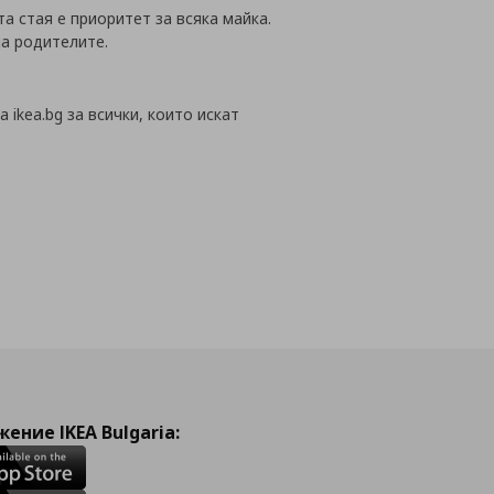
 стая е приоритет за всяка майка.
на родителите.
ikea.bg за всички, които искат
ение IKEA Bulgaria: