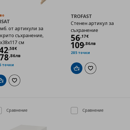
во
TROFAST
ISAT
Стенен артикул за
мб. от артикули за
съхранение
Цена
56,17 €
крито съхранение,
56
,
17
€
x38x117 см
109
,
86
лв
Цена
142,58 €
42
,
58
€
285 точки
78
,
86
лв
5 точки
Добави в кошницата
Добави към списък
Добави в кошницата
Добави към списъка с любими
Сравнение
Сравнение