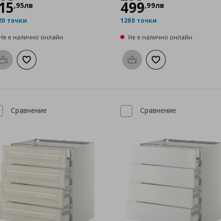
15
499
,
95
лв
,
99
лв
20 точки
1280 точки
Не е налично онлайн
Не е налично онлайн
Προσθήκη στο καλάθι
Добави към списъка с любими
Προσθήκη στο καλάθι
Добави към списък
Сравнение
Сравнение