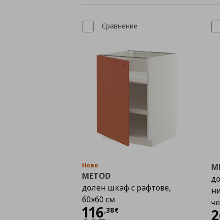
Сравнение
Ново
M
METOD
до
долен шкаф с рафтове,
ни
60x60 см
ч
Цена
116,38 €
116
,
38
€
2