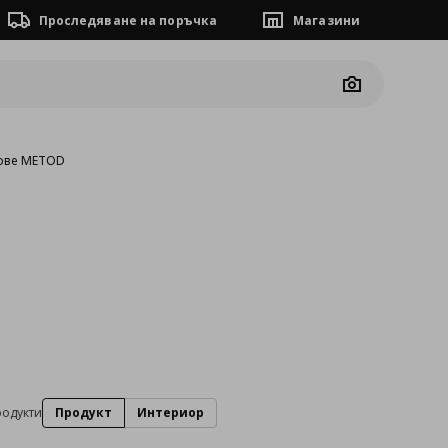
Проследяване на поръчка
Магазини
Camera
ове METOD
родукти
Продукт
Интериор