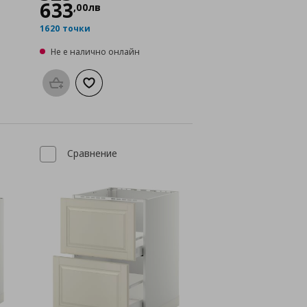
633
,
00
лв
1620 точки
Не е налично онлайн
а с любими
Προσθήκη στο καλάθι
Добави към списъка с любими
Сравнение