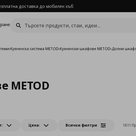
езплатна доставка до мобилен хъб
ране
стеми
›
Кухненска система METOD
›
Кухненски шкафове METOD
›
Долни шкаф
е METOD
т:
Цена:
Всички филтри
1811 П