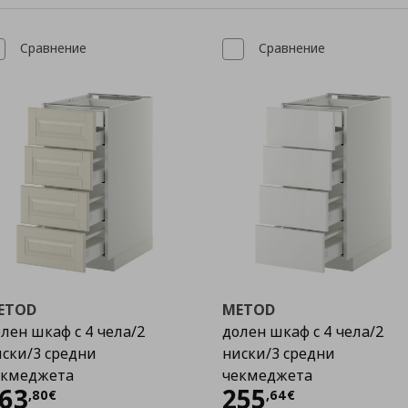
Сравнение
Сравнение
ETOD
METOD
лен шкаф с 4 чела/2
долен шкаф с 4 чела/2
ски/3 средни
ниски/3 средни
екмеджета
чекмеджета
Цена
263,80 €
Цена
255,64 €
63
255
,
80
€
,
64
€