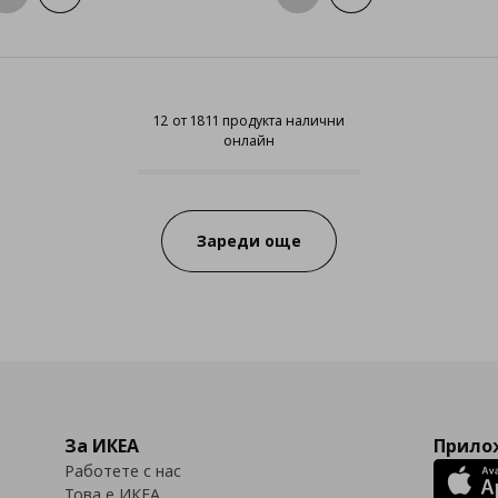
12 от 1811 продукта налични
онлайн
12 от 1811 продукта налични онл
Progress:
Зареди още
За ИКЕА
Прилож
Работете с нас
Това е ИКЕА