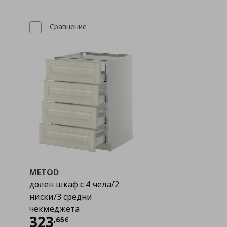
Сравнение
METOD
долен шкаф с 4 чела/2
ниски/3 средни
чекмеджета
Цена
323,65 €
323
,
65
€