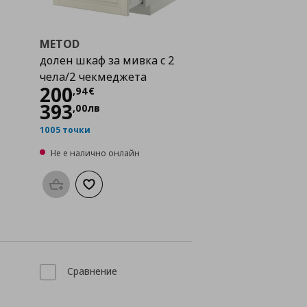
METOD
долен шкаф за мивка с 2
чела/2 чекмеджета
Цена
200,94 €
200
,
94
€
393
,
00
лв
1005 точки
Не е налично онлайн
Προσθήκη στο καλάθι
Добави към списъка с любими
а с любими
Сравнение