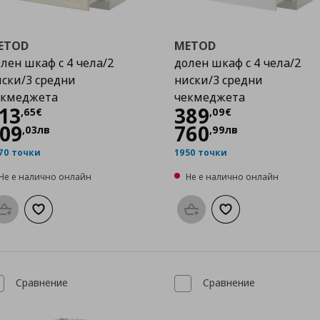
ETOD
METOD
лен шкаф с 4 чела/2
долен шкаф с 4 чела/2
ски/3 средни
ниски/3 средни
екмеджета
чекмеджета
Цена
413,65 €
Цена
389,09 €
13
389
,
65
€
,
09
€
09
760
,
03
лв
,
99
лв
70 точки
1950 точки
Не е налично онлайн
Не е налично онлайн
Προσθήκη στο καλάθι
Добави към списъка с любими
Προσθήκη στο καλάθι
Добави към списък
Сравнение
Сравнение