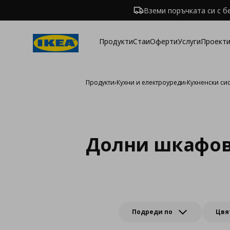
Вземи поръчката си с б
Продукти
Стаи
Оферти
Услуги
Проекти
Продукти
›
Кухни и електроуреди
›
Кухненски си
Долни шкафов
Подреди по
Цвя