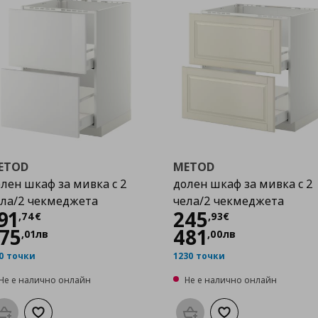
ETOD
METOD
лен шкаф за мивка с 2
долен шкаф за мивка с 2
ла/2 чекмеджета
чела/2 чекмеджета
Цена
191,74 €
Цена
245,93 €
91
245
,
74
€
,
93
€
75
481
,
01
лв
,
00
лв
0 точки
1230 точки
Не е налично онлайн
Не е налично онлайн
Προσθήκη στο καλάθι
Добави към списъка с любими
Προσθήκη στο καλάθι
Добави към списък