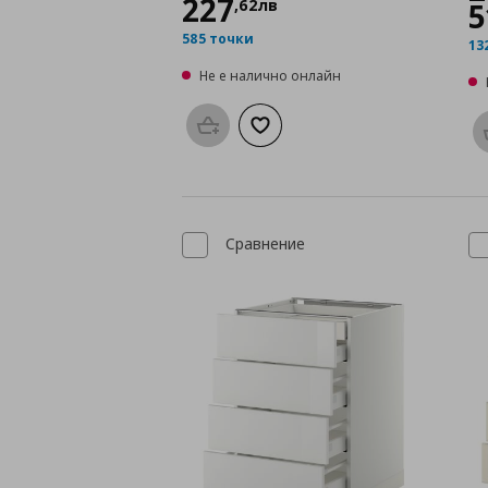
227
,
62
лв
5
585 точки
13
Не е налично онлайн
Προσθήκη στο καλάθι
Добави към списъка с любими
Сравнение