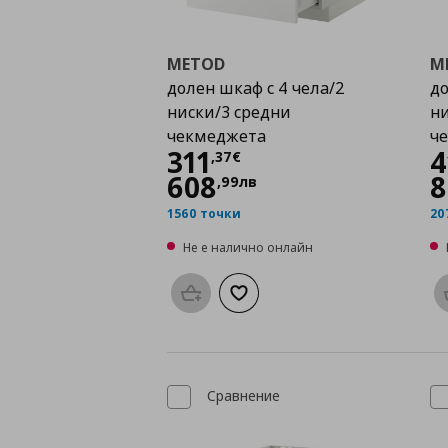
METOD
M
долен шкаф с 4 чела/2
до
ниски/3 средни
ни
чекмеджета
ч
Цена
311,37 €
311
4
,
37
€
608
8
,
99
лв
1560 точки
20
Не е налично онлайн
Προσθήκη στο καλάθι
Добави към списъка с любими
Сравнение