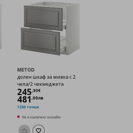
METOD
долен шкаф за мивка с 2
чела/2 чекмеджета
Цена
245,93 €
245
,
93
€
481
,
00
лв
1230 точки
Не е налично онлайн
а с любими
Προσθήκη στο καλάθι
Добави към списъка с любими