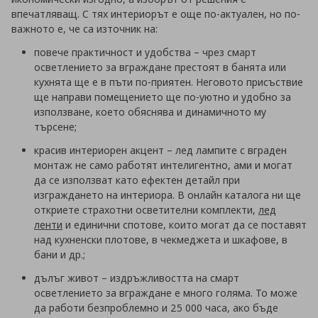
впечатляващ. С тях интериорът е още по-актуален, но по-
важното е, че са източник на:
повече практичност и удобства
– чрез смарт
осветлението за вграждане престоят в банята или
кухнята ще е в пъти по-приятен. Неговото присъствие
ще направи помещението ще по-уютно и удобно за
използване, което обяснява и динамичното му
търсене;
красив интериорен акцент
– лед лампите с вграден
монтаж не само работят интелигентно, ами и могат
да се използват като ефектен детайл при
изграждането на интериора. В онлайн каталога ни ще
откриете страхотни осветителни комплекти,
лед
ленти
и единични спотове, които могат да се поставят
над кухненски плотове, в чекмеджета и шкафове, в
бани и др.;
дълъг живот
– издръжливостта на смарт
осветлението за вграждане е много голяма. То може
да работи безпроблемно и 25 000 часа, ако бъде