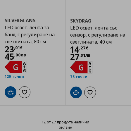
SILVERGLANS
SKYDRAG
LED освет. лента за
LED освет. лента със
баня, с регулиране на
сензор, с регулиране на
светлината, 80 см
светлината, 40 см
Цена
23,01 €
23
Цена
14,27 €
14
,
01
€
,
27
€
45
27
,
00
лв
,
91
лв
120 точки
75 точки
Добави в кошницата
Добави към списъка с любими
Добави в кошницата
Добави към списъка
12 от 27 продукта налични
онлайн
12 от 27 продукта налични онла