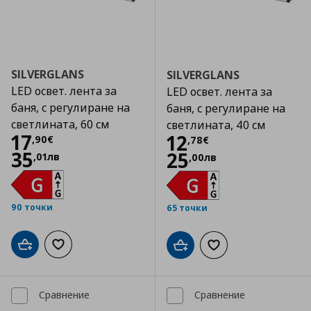
SILVERGLANS
SILVERGLANS
LED освет. лента за
LED освет. лента за
баня, с регулиране на
баня, с регулиране на
светлината, 60 см
светлината, 40 см
Цена
17,90 €
17
Цена
12,78 €
12
,
90
€
,
78
€
35
25
,
01
лв
,
00
лв
90 точки
65 точки
Добави в кошницата
Добави към списъка с любими
Добави в кошницата
Добави към списъка
Сравнение
Сравнение