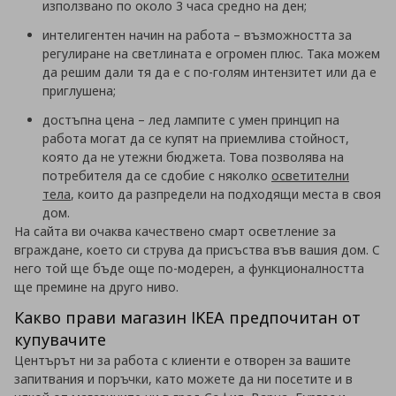
използвано по около 3 часа средно на ден;
интелигентен начин на работа
– възможността за
регулиране на светлината е огромен плюс. Така можем
да решим дали тя да е с по-голям интензитет или да е
приглушена;
достъпна цена
– лед лампите с умен принцип на
работа могат да се купят на приемлива стойност,
която да не утежни бюджета. Това позволява на
потребителя да се сдобие с няколко
осветителни
тела
, които да разпредели на подходящи места в своя
дом.
На сайта ви очаква качествено смарт осветление за
вграждане, което си струва да присъства във вашия дом. С
него той ще бъде още по-модерен, а функционалността
ще премине на друго ниво.
Какво прави магазин IKEA предпочитан от
купувачите
Центърът ни за работа с клиенти е отворен за вашите
запитвания и поръчки, като можете да ни посетите и в