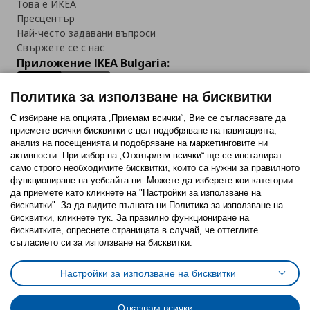
Това е ИКЕА
Пресцентър
Най-често задавани въпроси
Свържете се с нас
Приложение IKEA Bulgaria:
Политика за използване на бисквитки
С избиране на опцията „Приемам всички“, Вие се съгласявате да
приемете всички бисквитки с цел подобряване на навигацията,
Последвайте ни:
анализ на посещенията и подобряване на маркетинговите ни
активности. При избор на „Отхвърлям всички“ ще се инсталират
Facebook
Twitter
Youtube
Pinterest
Instagram
само строго необходимитe бисквитки, които са нужни за правилното
функциониране на уебсайта ни. Можете да изберете кои категории
да приемете като кликнете на "Настройки за използване на
бисквитки". За да видите пълната ни Политика за използване на
бисквитки, кликнете тук. За правилно функциониране на
бисквитките, опреснете страницата в случай, че оттеглите
съгласието си за използване на бисквитки.
Политика за използване на бисквитки (Cookies)
Избор на настройки за използване на бисквитки
Настройки за използване на бисквитки
Условия за ползване на ikea.bg
Обща политика за личните данни
Политика за защита на личните данни на ikea.bg
Общи условия на програма IKEA Family
Отказвам всички