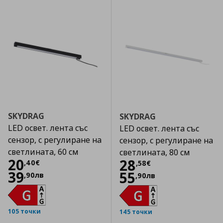
SKYDRAG
SKYDRAG
LED освет. лента със
LED освет. лента със
сензор, с регулиране на
сензор, с регулиране на
светлината, 60 см
светлината, 80 см
Цена
20,40 €
20
Цена
28,58 €
28
,
40
€
,
58
€
39
55
,
90
лв
,
90
лв
105 точки
145 точки