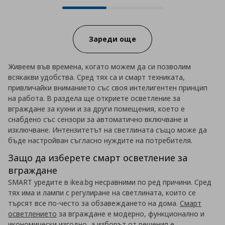
Progress:
Зареди още
Живеем във времена, когато можем да си позволим
всякакви удобства. Сред тях са и смарт техниката,
привличайки вниманието със своя интелигентен принцип
на работа. В раздела ще откриете осветление за
вграждане за кухни и за други помещения, което е
снабдено със сензори за автоматично включване и
изключване. Интензитетът на светлината също може да
бъде настройван съгласно нуждите на потребителя.
Защо да изберете смарт осветление за
вграждане
SMART уредите в ikea.bg несравними по ред причини. Сред
тях има и лампи с регулиране на светлината, които се
търсят все по-често за обзавеждането на дома.
Смарт
осветлението
за вграждане е модерно, функционално и
икономически изгодно, а изборът от решения е