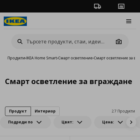
Проследяване на п
Магази
Burge
Camera
Продукти
›
IKEA Home Smart
›
Смарт oсветление
›
Смарт осветление за вг
Смарт осветление за вграждане
Продукт
Интериор
27 Продукти
Подреди по
Цвят:
Цена: