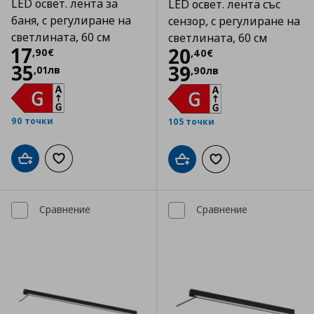
LED освет. лента за
LED освет. лента със
баня, с регулиране на
сензор, с регулиране на
светлината, 60 см
светлината, 60 см
Цена
17,90 €
17
Цена
20,40 €
20
,
90
€
,
40
€
35
39
,
01
лв
,
90
лв
90 точки
105 точки
Добави в кошницата
Добави към списъка с любими
Добави в кошницата
Добави към списъка
Сравнение
Сравнение