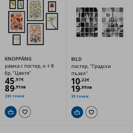
KNOPPÄNG
BILD
рамка с постер, к-т 8
постер, "Градски
бр, "Цветя"
пъзел"
Цена
45,97 €
45
Цена
10,22 €
10
,
97
€
,
22
€
89
19
,
91
лв
,
99
лв
230 точки
55 точки
Добави в кошницата
Добави към списъка с любими
Добави в кошницата
Добави към списъка