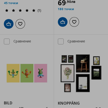
69
,
90
лв
45 точки
180 точки
(1)
Добави в кошницата
Добави към списъка
Добави в кошницата
Добави към списъка с любими
Сравнение
Сравнение
BILD
KNOPPÄNG