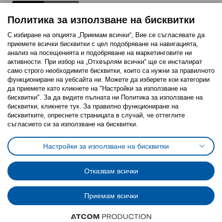
Политика за използване на бисквитки
С избиране на опцията „Приемам всички“, Вие се съгласявате да
приемете всички бисквитки с цел подобряване на навигацията,
Последвайте ни:
анализ на посещенията и подобряване на маркетинговите ни
активности. При избор на „Отхвърлям всички“ ще се инсталират
Facebook
Twitter
Youtube
Pinterest
Instagram
само строго необходимитe бисквитки, които са нужни за правилното
функциониране на уебсайта ни. Можете да изберете кои категории
да приемете като кликнете на "Настройки за използване на
бисквитки". За да видите пълната ни Политика за използване на
бисквитки, кликнете тук. За правилно функциониране на
бисквитките, опреснете страницата в случай, че оттеглите
съгласието си за използване на бисквитки.
Политика за използване на бисквитки (Cookies)
Избор на настройки за използване на бисквитки
Настройки за използване на бисквитки
Условия за ползване на ikea.bg
Обща политика за личните данни
Политика за защита на личните данни на ikea.bg
Общи условия на програма IKEA Family
Отказвам всички
Политика за защита на лични данни на програма IKEA Family
Приемам всички
© Inter-IKEA Systems B.V. 1999 - 2025