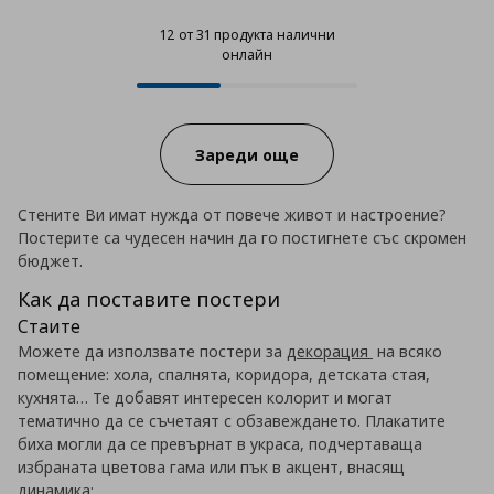
12 от 31 продукта налични
онлайн
12 от 31 продукта налични онла
Progress:
Зареди още
Стените Ви имат нужда от повече живот и настроение?
Постерите са чудесен начин да го постигнете със скромен
бюджет.
Как да поставите постери
Стаите
Можете да използвате постери за
декорация
на всяко
помещение: хола, спалнята, коридора, детската стая,
кухнята… Те добавят интересен колорит и могат
тематично да се съчетаят с обзавеждането. Плакатите
биха могли да се превърнат в украса, подчертаваща
избраната цветова гама или пък в акцент, внасящ
динамика: