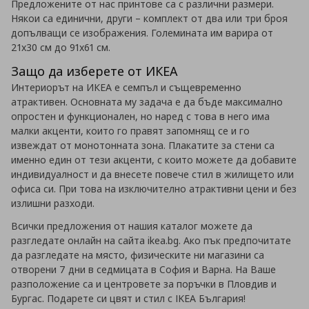
Предложените от нас принтове са с различни размери.
Някои са единични, други – комплект от два или три броя
допълващи се изображения. Големината им варира от
21х30 см до 91х61 см.
Защо да изберете от ИКЕА
Интериорът на ИКЕА е семпъл и същевременно
атрактивен. Основната му задача е да бъде максимално
опростен и функционален, но наред с това в него има
малки акценти, които го правят запомнящ се и го
извеждат от монотонната зона. Плакатите за стени са
именно един от тези акценти, с които можете да добавите
индивидуалност и да внесете повече стил в жилището или
офиса си. При това на изключително атрактивни цени и без
излишни разходи.
Всички предложения от нашия каталог можете да
разгледате онлайн на сайта ikea.bg. Ако пък предпочитате
да разгледате на място, физическите ни магазини са
отворени 7 дни в седмицата в София и Варна. На Ваше
разположение са и центровете за поръчки в Пловдив и
Бургас. Подарете си цвят и стил с IKEA България!