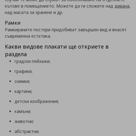
кътове в помещението. Можете да ги сложите над
дивана
,
над масата за хранене и др.
Рамки
Рамкираните постери придобиват завършен вид и внасят
съвременна естетика.
Какви видове плакати ще откриете в
раздела
градски пейзажи;
графики;
снимки;
картини;
детски изображения;
камъни;
животни;
абстрактни.