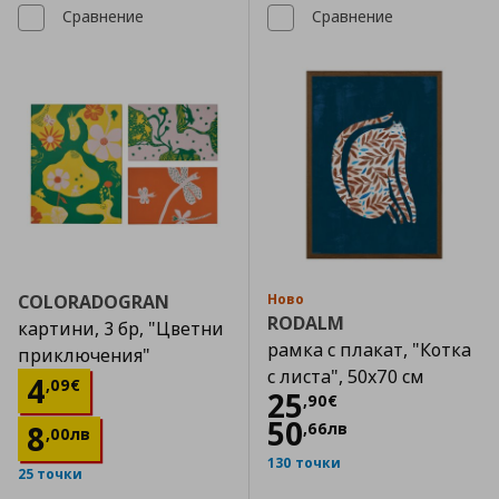
Сравнение
Сравнение
COLORADOGRAN
Ново
RODALM
картини, 3 бр, "Цветни
рамка с плакат, "Котка
приключения"
с листа", 50x70 см
Цена
4,09 €
4
,
09
€
Цена
25,90 €
25
,
90
€
50
8
,
66
лв
,
00
лв
130 точки
25 точки