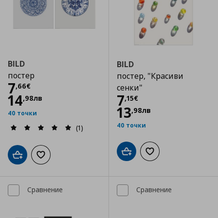
BILD
BILD
постер
постер, "Красиви
Цена
7,66 €
7
,
66
€
сенки"
Цена
7,15 €
14
7
,
98
лв
,
15
€
13
,
98
лв
40 точки
40 точки
(1)
Добави в кошницата
Добави към списъка
Добави в кошницата
Добави към списъка с любими
Сравнение
Сравнение