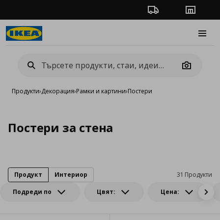
Проследяване на п
Магази
Burge
Camera
Продукти
›
Декорация
›
Рамки и картини
›
Постери
Постери за стена
Продукт
Интериор
31 Продукти
Подреди по
Цвят:
Цена: