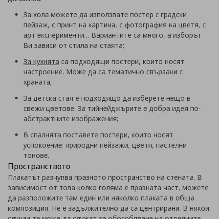
За хола можете да използвате постер с градски
пейзаж, с принт на картина, с фотография на цветя, с
арт експерименти… Вариантите са много, а изборът
Ви зависи от стила на стаята;
За кухнята
са подходящи постери, които носят
настроение. Може да са тематично свързани с
храната;
За детска стая е подходящо да изберете нещо в
свежи цветове. За тийнейджърите е добра идея по-
абстрактните изображения;
В спалнята поставете постери, които носят
успокоение: природни пейзажи, цветя, пастелни
тонове.
Пространството
Плакатът разчупва празното пространство на стената. В
зависимост от това колко голяма е празната част, можете
да разположите там един или няколко плаката в обща
композиция. Не е задължително да са центрирани. В някои
случаи те може да служат за обособяване на отделните