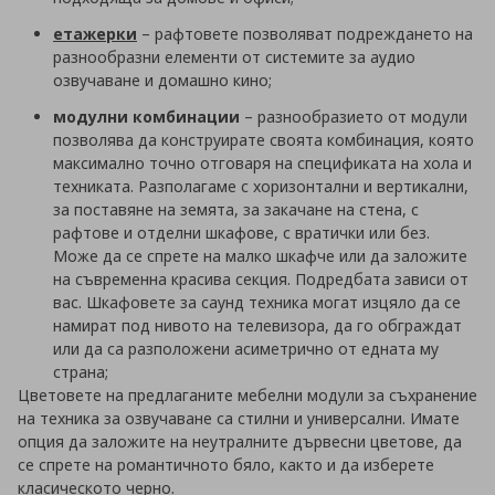
етажерки
– рафтовете позволяват подреждането на
разнообразни елементи от системите за аудио
озвучаване и домашно кино;
модулни комбинации
– разнообразието от модули
позволява да конструирате своята комбинация, която
максимално точно отговаря на спецификата на хола и
техниката. Разполагаме с хоризонтални и вертикални,
за поставяне на земята, за закачане на стена, с
рафтове и отделни шкафове, с вратички или без.
Може да се спрете на малко шкафче или да заложите
на съвременна красива секция. Подредбата зависи от
вас. Шкафовете за саунд техника могат изцяло да се
намират под нивото на телевизора, да го обграждат
или да са разположени асиметрично от едната му
страна;
Цветовете на предлаганите мебелни модули за съхранение
на техника за озвучаване са стилни и универсални. Имате
опция да заложите на неутралните дървесни цветове, да
се спрете на романтичното бяло, както и да изберете
класическото черно.