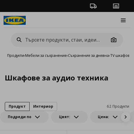
Проследяване на п
Магази
Burge
Camera
Продукти
›
Мебели за съхранение
›
Съхранение за дневна
›
TV шкафове 
Шкафове за аудио техника
Продукт
Интериор
62 Продукти
Подреди по
Цвят:
Цена: