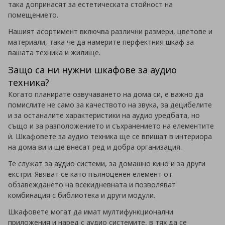
така допринасят за естетическата стойност на
помещението.
Нашият асортимент включва различни размери, цветове и
материали, така че да намерите перфектния шкаф за
вашата техника и жилище.
Защо са ни нужни шкафове за аудио
техника?
Когато планирате озвучаването на дома си, е важно да
помислите не само за качеството на звука, за децибелите
и за останалите характеристики на аудио уредбата, но
също и за разположението и съхранението на елементите
ѝ. Шкафовете за аудио техника ще се впишат в интериора
на дома ви и ще внесат ред и добра организация.
Те служат за
аудио системи
, за домашно кино и за други
екстри. Явяват се като пълноценен елемент от
обзавеждането на всекидневната и позволяват
комбинация с библиотека и други модули.
Шкафовете могат да имат мултифункционални
приложения и наред с аудио системите, в тях да се