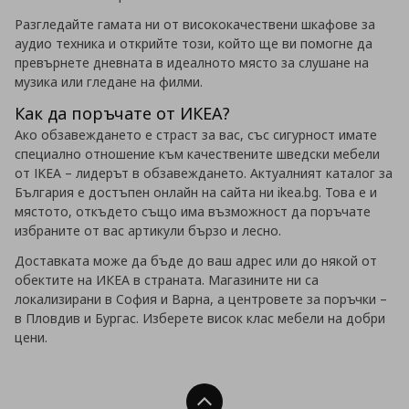
Разгледайте гамата ни от висококачествени шкафове за
аудио техника и открийте този, който ще ви помогне да
превърнете дневната в идеалното място за слушане на
музика или гледане на филми.
Как да поръчате от ИКЕА?
Ако обзавеждането е страст за вас, със сигурност имате
специално отношение към качествените шведски мебели
от IKEA – лидерът в обзавеждането. Актуалният каталог за
България е достъпен онлайн на сайта ни ikea.bg. Това е и
мястото, откъдето също има възможност да поръчате
избраните от вас артикули бързо и лесно.
Доставката може да бъде до ваш адрес или до някой от
обектите на ИКЕА в страната. Магазините ни са
локализирани в София и Варна, а центровете за поръчки –
в Пловдив и Бургас. Изберете висок клас мебели на добри
цени.
Нагоре