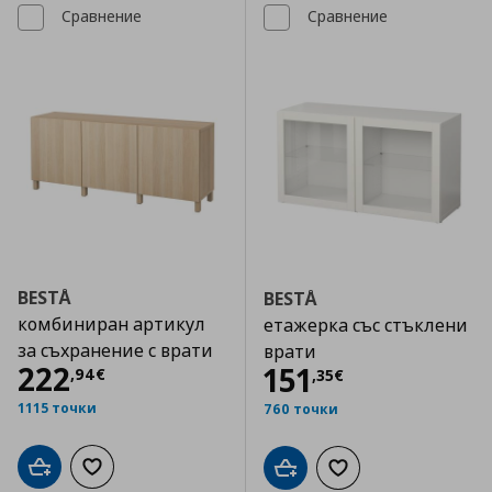
Сравнение
Сравнение
BESTÅ
BESTÅ
комбиниран артикул
етажерка със стъклени
за съхранение с врати
врати
Цена
222,94 €
222
Цена
151,35 €
151
,
94
€
,
35
€
1115 точки
760 точки
Добави в кошницата
Добави към списъка с любими
Добави в кошницата
Добави към списъка