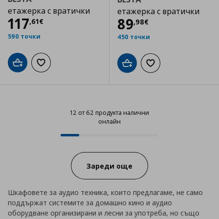
етажерка с вратички
етажерка с вратички
Цена
117,61 €
117
Цена
89,98 €
89
,
61
€
,
98
€
590 точки
450 точки
Добави в кошницата
Добави към списъка с любими
Добави в кошницата
Добави към списъка
12 от 62 продукта налични
онлайн
12 от 62 продукта налични онла
Progress:
Зареди още
Шкафовете за аудио техника, които предлагаме, не само
поддържат системите за домашно кино и аудио
оборудване организирани и лесни за употреба, но също