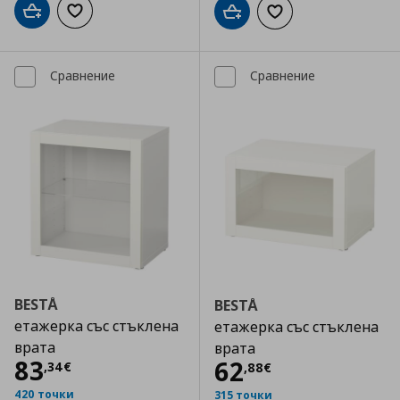
Добави в кошницата
Добави към списъка с любими
Добави в кошницата
Добави към списъка
Сравнение
Сравнение
BESTÅ
BESTÅ
етажерка със стъклена
етажерка със стъклена
врата
врата
Цена
83,34 €
83
Цена
62,88 €
62
,
34
€
,
88
€
420 точки
315 точки