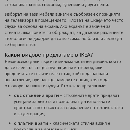
съхраняват книги, списания, сувенири и други вещи.
Изборът на тези мебели винаги е съобразен с позицията
на телевизора в помещението. Плотът на шкафчето често
служи за основа на екрана. Ако екранът е закачен за
стената, шкафовете го обграждат, за да може различните
технологични джаджи да са максимално близо и лесно да
се борави с тях.
Какви видове предлагаме в IKEA?
Независимо дали търсите минималистичен дизайн, който
да се слее със съществуващия ви интериор, или
предпочитате отличителен стил, който да направи
впечатление, при нас ще намерите опция, която да
отговори на вашите нужди. Ето какво предлагаме:
със стъклени врати
– стъклените врати придават
усещане за лекота и позволяват да използвате
пространството както за съхранение на техника, така
и за декорация;
с плътни врати
– класическата стилна визия е
подходяща за домове и офиси;