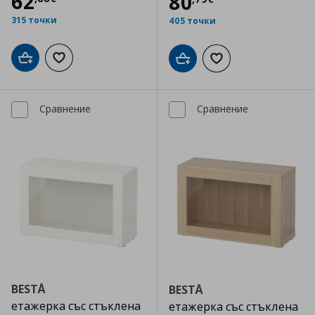
Цена
62,88 €
62
Цена
80,79 €
80
315 точки
405 точки
Добави в кошницата
Добави към списъка с любими
Добави в кошницата
Добави към списъка
Сравнение
Сравнение
BESTÅ
BESTÅ
етажерка със стъклена
етажерка със стъклена