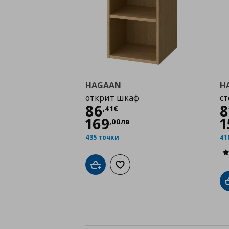
HAGAAN
H
открит шкаф
ст
Цена
86,41 €
86
8
,
41
€
169
1
,
00
лв
435 точки
41
Добави в кошницата
Добави към списъка с любими