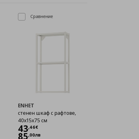
Сравнение
ENHET
стенен шкаф с рафтове,
40x15x75 см
Цена
43,46 €
43
,
46
€
85
,
00
лв