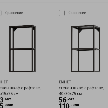
Сравнение
Сравнение
NHET
ENHET
енен шкаф с рафтове,
стенен шкаф с рафтове,
x15x75 см
40x30x75 см
Цена
43,46 €
Цена
56,24 €
3
56
,
46
€
,
24
€
5
110
,
00
лв
,
00
лв