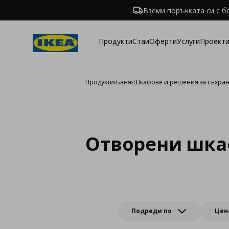
Вземи поръчката си с б
Продукти
Стаи
Оферти
Услуги
Проекти
Продукти
›
Баня
›
Шкафове и решения за съхран
Отворени шка
Подреди по
Цен