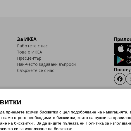
За ИКЕА
Прилож
Работете с нас
Това е ИКЕА
Пресцентър
Най-често задавани въпроси
Послед
Свържете се с нас
Faceb
квитки
 да приемете всички бисквитки с цел подобряване на навигацията,
тки (Cookies)
Избор на настройки за използване на бисквитки
Условия за п
ат само строго необходимитe бисквитки, които са нужни за правилн
Политика за защита на личните данни на ikea.bg
Общи условия на програма
ане на бисквитки". За да видите пълната ни Политика за използван
и на програма IKEA Family
асието си за използване на бисквитки.