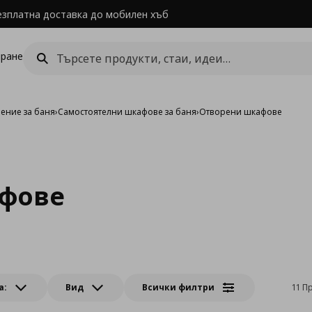
езплатна доставка до мобилен хъб
ране
ение за баня
›
Самостоятелни шкафове за баня
›
Отворени шкафове
фове
а:
Вид
Всички филтри
11 П