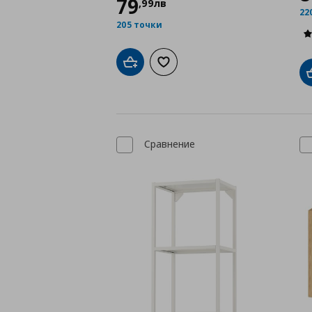
79
,
99
лв
22
205 точки
Добави в кошницата
Добави към списъка с любими
Сравнение