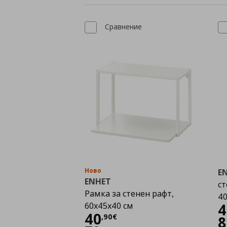
Сравнение
Ново
E
ENHET
ст
Рамка за стенен рафт,
40
60x45x40 см
4
Цена
40,90 €
40
,
90
€
8