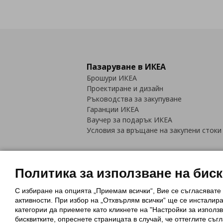
Пазаруване в ИКЕА
Брошури ИКЕА
Проектиране и дизайн
Ръководства за закупуване
Гаранции ИКЕА
Ваучер за подарък ИКЕА
Условия за връщане на закупени стоки
Политика за използване на бис
С избиране на опцията „Приемам всички“, Вие се съгласявате
Политика за използване на бискви
активности. При избор на „Отхвърлям всички“ ще се инсталир
Обща политика за личните данни
категории да приемете като кликнете на "Настройки за използв
Политика за защита на лични данн
бисквитките, опреснете страницата в случай, че оттеглите съгл