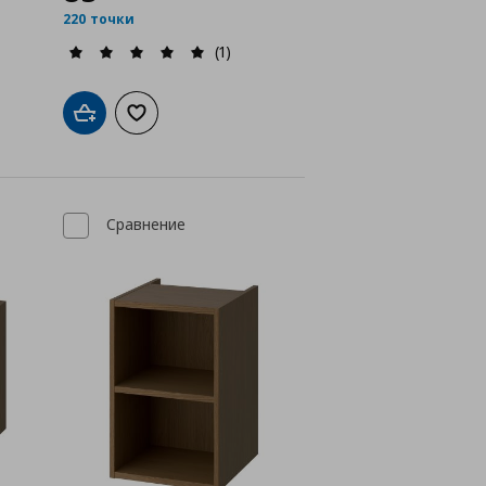
220 точки
(1)
а с любими
Добави в кошницата
Добави към списъка с любими
Сравнение