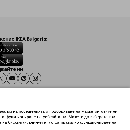
ение IKEA Bulgaria:
вайте ни:
ook
Twitter
Youtube
Pinterest
Instagram
 анализ на посещенията и подобряване на маркетинговите ни
олзване на ikea.bg
ото функциониране на уебсайта ни. Можете да изберете кои
 IKEA Family
е на бисквитки, кликнете тук. За правилно функциониране на