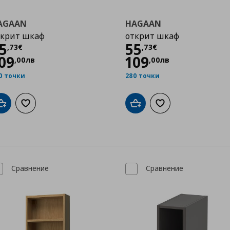
AGAAN
HAGAAN
ткрит шкаф
открит шкаф
Цена
55,73 €
Цена
55,73 €
5
55
,
73
€
,
73
€
09
109
,
00
лв
,
00
лв
0 точки
280 точки
Добави в кошницата
Добави към списъка с любими
Добави в кошницата
Добави към списък
Сравнение
Сравнение