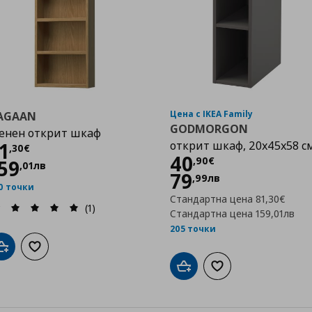
Цена с IKEA Family
AGAAN
GODMORGON
енен открит шкаф
Цена
81,30 €
1
открит шкаф, 20x45x58 с
,
30
€
Цена
40,90 €
40
,
90
€
59
,
01
лв
79
,
99
лв
0 точки
Стандартна цена
81,30€
(1)
Стандартна цена
159,01лв
205 точки
Добави в кошницата
Добави към списъка с любими
Добави в кошницата
Добави към списък