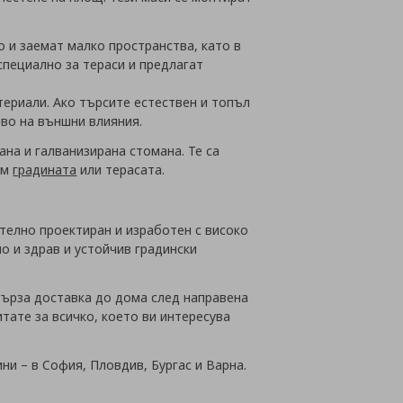
о и заемат малко пространства, като в
специално за тераси и предлагат
териали. Ако търсите естествен и топъл
иво на външни влияния.
на и галванизирана стомана. Те са
ъм
градината
или терасата.
ателно проектиран и изработен с високо
о и здрав и устойчив градински
 бърза доставка до дома след направена
тате за всичко, което ви интересува
ни – в София, Пловдив, Бургас и Варна.