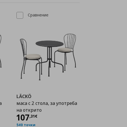
Сравнение
LÄCKÖ
а
маса с 2 стола, за употреба
на открито
Цена
107,31 €
107
,
31
€
540 точки