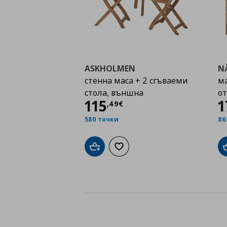
ASKHOLMEN
N
стенна маса + 2 сгъваеми
ма
стола, външна
от
Цена
115,49 €
115
1
,
49
€
580 точки
86
Добави в кошницата
Добави към списъка с любими