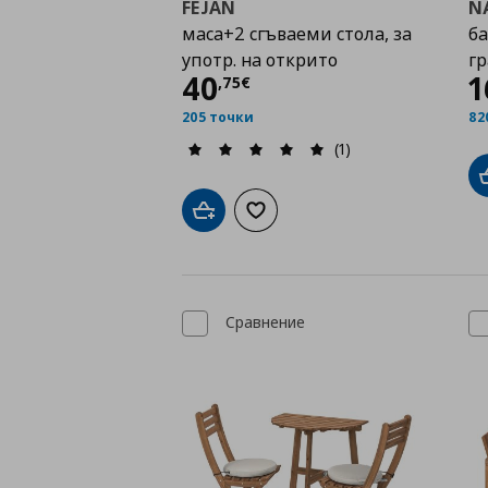
FEJAN
N
маса+2 сгъваеми стола, за
ба
употр. на открито
г
Цена
40,75 €
40
1
,
75
€
205 точки
82
(1)
Добави в кошницата
Добави към списъка с любими
Сравнение