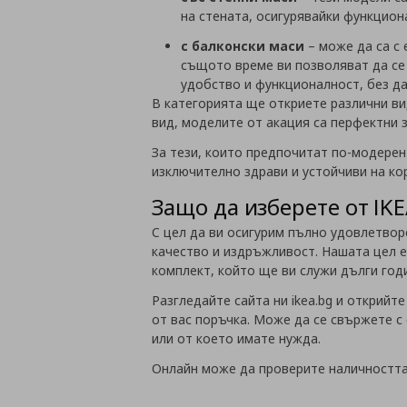
на стената, осигурявайки функцион
с балконски маси
– може да са с 
същото време ви позволяват да се 
удобство и функционалност, без д
В категорията ще откриете различни ви
вид, моделите от акация са перфектни 
За тези, които предпочитат по-модерен
изключително здрави и устойчиви на к
Защо да изберете от IK
С цел да ви осигурим пълно удовлетвор
качество и издръжливост. Нашата цел е
комплект, който ще ви служи дълги год
Разгледайте сайта ни ikea.bg и открий
от вас поръчка. Може да се свържете с
или от което имате нужда.
Онлайн може да проверите наличността н