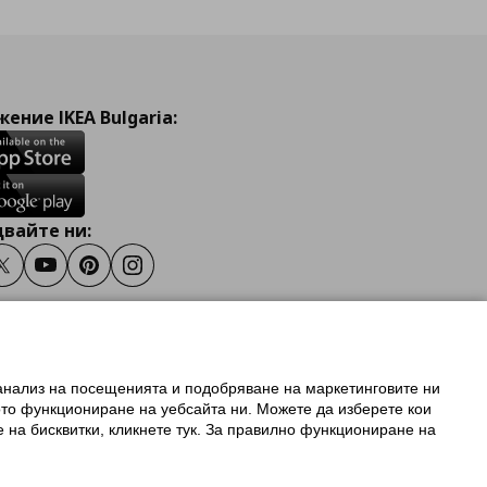
ение IKEA Bulgaria:
вайте ни:
ook
Twitter
Youtube
Pinterest
Instagram
 анализ на посещенията и подобряване на маркетинговите ни
олзване на ikea.bg
ото функциониране на уебсайта ни. Можете да изберете кои
 IKEA Family
е на бисквитки, кликнете тук. За правилно функциониране на