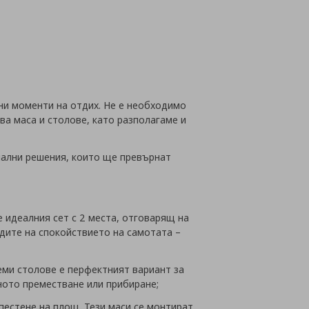
йн
ни моменти на отдих. Не е необходимо
ва маса и столове, като разполагаме и
нални решения, които ще превърнат
 идеалния сет с 2 места, отговарящ на
адите на спокойствието на самотата –
еми столове е перфектният вариант за
хното преместване или прибиране;
пестене на площ. Тези маси се монтират