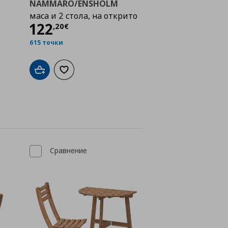
NAMMARO/ENSHOLM
маса и 2 стола, на открито
Цена
122,20 €
122
,
20
€
615 точки
Добави в кошницата
Добави към списъка с любими
а с любими
Сравнение