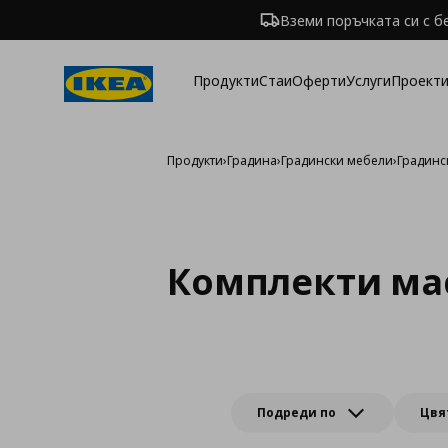
Вземи поръчката си с б
Продукти
Стаи
Оферти
Услуги
Проекти
Продукти
›
Градина
›
Градински мебели
›
Градинс
Комплекти мас
Подреди по
Цвя