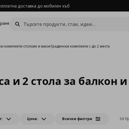
езплатна доставка до мобилен хъб
ране
ки комплекти столове и маси
›
Градински комплекти с до 2 места
а и 2 стола за балкон и
т:
Цена:
Всички филтри
50 П