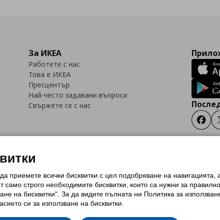
За ИКЕА
Прилож
Работете с нас
Това е ИКЕА
Пресцентър
Най-често задавани въпроси
Послед
Свържете се с нас
Faceb
квитки
 да приемете всички бисквитки с цел подобряване на навигацията,
тки (Cookies)
Избор на настройки за използване на бисквитки
Условия за п
ат само строго необходимитe бисквитки, които са нужни за правилн
Политика за защита на личните данни на ikea.bg
Общи условия на програма
ане на бисквитки". За да видите пълната ни Политика за използван
и на програма IKEA Family
асието си за използване на бисквитки.