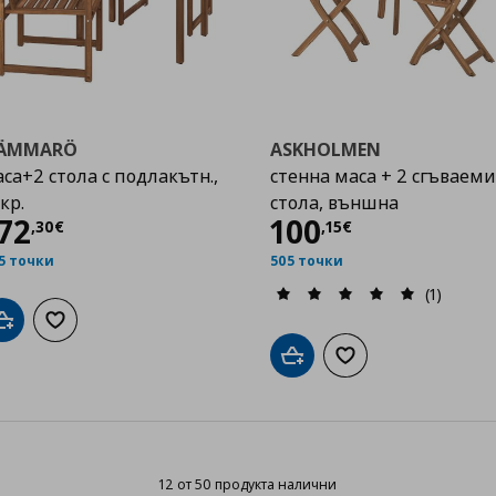
ÄMMARÖ
ASKHOLMEN
са+2 стола с подлакътн.,
стенна маса + 2 сгъваеми
кр.
стола, външна
Цена
172,30 €
Цена
100,15 €
72
100
,
30
€
,
15
€
5 точки
505 точки
(1)
Добави в кошницата
Добави към списъка с любими
Добави в кошницата
Добави към списък
12 от 50 продукта налични