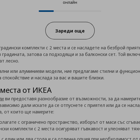
онлайн
12 от 50 продукта налични онла
Progress:
Зареди още
радински комплекти с 2 места и се насладете на безброй прият
 градината, затова са подходящи и за балконски сет. Той включ
ат лесно.
ални или алуминиеви модели, ние предлагаме стилни и функцио
а спокойствие и наслада за вас и вашите близки.
 места от ИКЕА
ли
ви предоставя разнообразие от възможности, за да намерите
зависимо дали искате да се отпуснете с приятел или да се насл
, от които ще намерите:
олагате с ограничено пространство, изборът от маси със сгъва
ински комплекти с 2 места осигуряват гъвкавост и улесняват тя
 с един или два стола и са отлична опция при необходимост от 