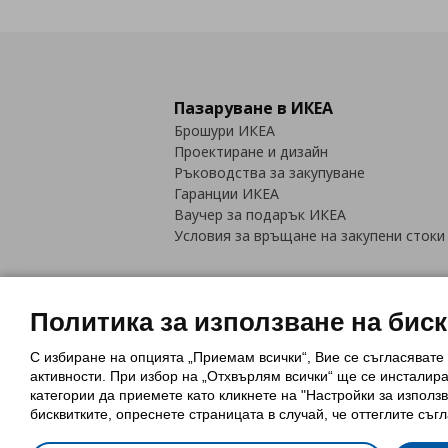
Пазаруване в ИКЕА
Брошури ИКЕА
Проектиране и дизайн
Ръководства за закупуване
Гаранции ИКЕА
Ваучер за подарък ИКЕА
Условия за връщане на закупени стоки
Политика за използване на бис
С избиране на опцията „Приемам всички“, Вие се съгласявате
Политика за използване на бискви
активности. При избор на „Отхвърлям всички“ ще се инсталир
Обща политика за личните данни
категории да приемете като кликнете на "Настройки за използв
Политика за защита на лични данн
бисквитките, опреснете страницата в случай, че оттеглите съгл