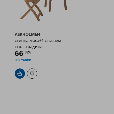
ASKHOLMEN
стенна маса+1 сгъваем
стол, градина
Цена
66,92 €
66
,
92
€
335 точки
Добави в кошницата
Добави към списъка с любими
а с любими