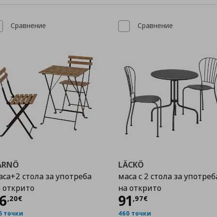
Сравнение
Сравнение
ÄRNÖ
LÄCKÖ
са+2 стола за употреба
маса с 2 стола за употреб
 открито
на открито
Цена
56,20 €
Цена
91,97 €
6
91
,
20
€
,
97
€
5 точки
460 точки