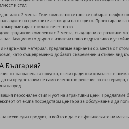
алност и стил;
едно или с 2 места. Тези компактни сетове се побират перфектн
насладите на приятните летни дни на открито. Проектирани са 
а компрометират стила и качеството.
дове градински комплекти с 2 места, създадени от различни ма
за вас. Акациевото дърво е изключително издръжливо и устойч
 и издръжлив материал, предлагаме варианти с 2 места от стома
орозия, като същевременно добавят съвременен и стилен вид к
EA България?
ение от направената покупка, всеки градински комплект е вним
 да ви предоставим не само елегантно решение за екстериора, н
ини напред.
те вашия персонален стил и уют на атрактивни цени. Предлагаме
 експерт от екипа посредством центъра за обслужване и да попи
а всеки един продукт, в който и да е от физическите ни магази