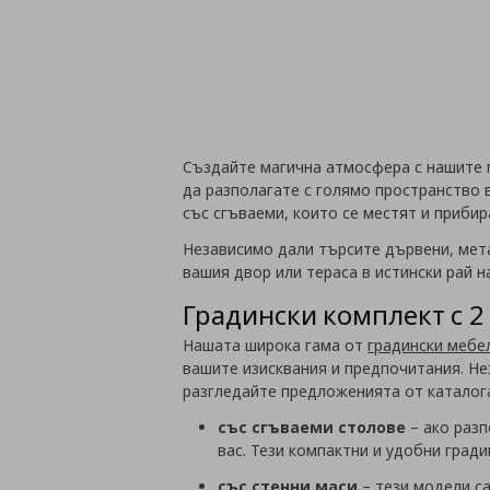
Създайте магична атмосфера с нашите г
да разполагате с голямо пространство в
със сгъваеми, които се местят и прибир
Независимо дали търсите дървени, мет
вашия двор или тераса в истински рай н
Градински комплект с 2
Нашата широка гама от
градински мебе
вашите изисквания и предпочитания. Не
разгледайте предложенията от каталога
със сгъваеми столове
– ако разп
вас. Тези компактни и удобни град
със стенни маси
– тези модели са