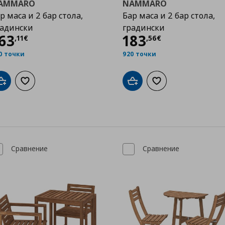
ÄMMARÖ
NÄMMARÖ
р маса и 2 бар стола,
Бар маса и 2 бар стола,
радински
градински
Цена
163,11 €
Цена
183,56 €
63
183
,
11
€
,
56
€
0 точки
920 точки
Добави в кошницата
Добави към списъка с любими
Добави в кошницата
Добави към списък
Сравнение
Сравнение