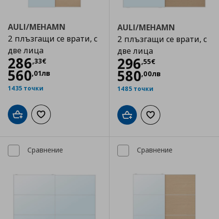
AULI/MEHAMN
AULI/MEHAMN
2 плъзгащи се врати, с
2 плъзгащи се врати, с
две лица
две лица
Цена
286,33 €
286
Цена
296,55 €
296
,
33
€
,
55
€
560
580
,
01
лв
,
00
лв
1435 точки
1485 точки
Добави в кошницата
Добави към списъка с любими
Добави в кошницата
Добави към списъка
Сравнение
Сравнение