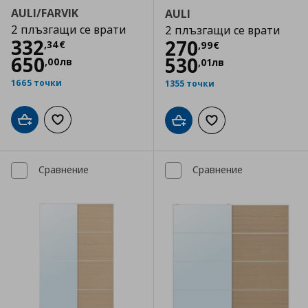
AULI/FARVIK
AULI
2 плъзгащи се врати
2 плъзгащи се врати
Цена
332,34 €
332
Цена
270,99 €
270
,
34
€
,
99
€
650
530
,
00
лв
,
01
лв
1665 точки
1355 точки
Добави в кошницата
Добави към списъка с любими
Добави в кошницата
Добави към списъка
Сравнение
Сравнение