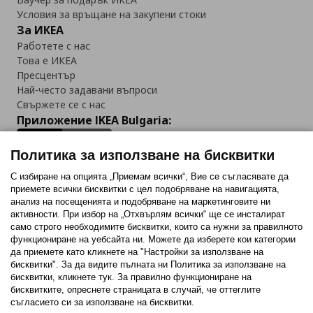
Условия за връщане на закупени стоки
За ИКЕА
Работете с нас
Това е ИКЕА
Пресцентър
Най-често задавани въпроси
Свържете се с нас
Приложение IKEA Bulgaria:
Политика за използване на бисквитки
С избиране на опцията „Приемам всички“, Вие се съгласявате да
приемете всички бисквитки с цел подобряване на навигацията,
Последвайте ни:
анализ на посещенията и подобряване на маркетинговите ни
активности. При избор на „Отхвърлям всички“ ще се инсталират
Facebook
Twitter
Youtube
Pinterest
Instagram
само строго необходимитe бисквитки, които са нужни за правилното
функциониране на уебсайта ни. Можете да изберете кои категории
да приемете като кликнете на "Настройки за използване на
бисквитки". За да видите пълната ни Политика за използване на
бисквитки, кликнете тук. За правилно функциониране на
бисквитките, опреснете страницата в случай, че оттеглите
съгласието си за използване на бисквитки.
Политика за използване на бисквитки (Cookies)