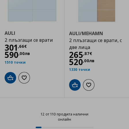
AULI
AULI/MEHAMN
2 плъзгащи се врати
2 плъзгащи се врати, с
Цена
301,66 €
301
,
66
€
две лица
Цена
265,87 €
590
265
,
00
лв
,
87
€
520
,
00
лв
1510 точки
1330 точки
Добави в кошницата
Добави към списъка с любими
Добави в кошницата
Добави към списъка
12 от 110 продукта налични
онлайн
12 от 110 продукта налични онл