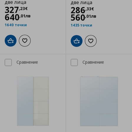
две лица
две лица
Цена
327,23 €
327
Цена
286,33 €
286
,
23
€
,
33
€
640
560
,
01
лв
,
01
лв
1640 точки
1435 точки
Добави в кошницата
Добави към списъка с любими
Добави в кошницата
Добави към списъка
Сравнение
Сравнение