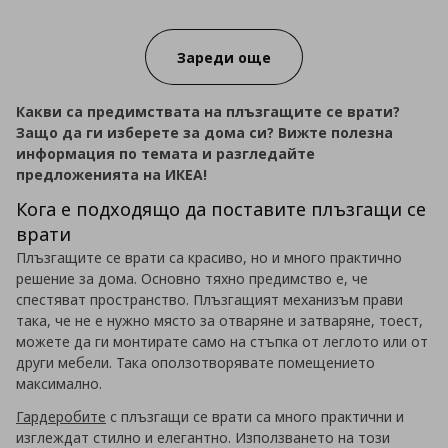
Progress:
Зареди още
Какви са предимствата на плъзгащите се врати?
Защо да ги изберете за дома си? Вижте полезна
информация по темата и разгледайте
предложенията на ИКЕА!
Кога е подходящо да поставите плъзгащи се
врати
Плъзгащите се врати са красиво, но и много практично
решение за дома. Основно тяхно предимство е, че
спестяват пространство. Плъзгащият механизъм прави
така, че не е нужно място за отваряне и затваряне, тоест,
можете да ги монтирате само на стъпка от леглото или от
други мебели. Така оползотворявате помещението
максимално.
Гардеробите
с плъзгащи се врати са много практични и
изглеждат стилно и елегантно. Използването на този