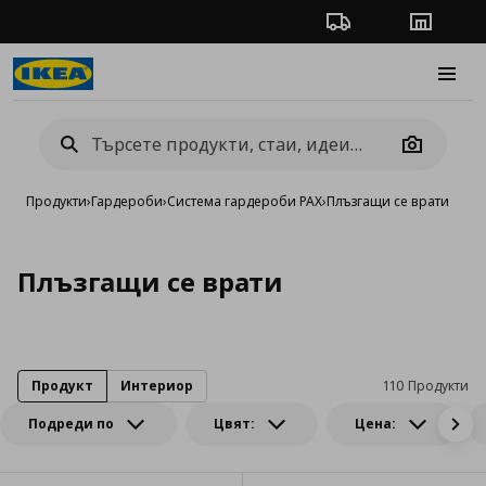
Проследяване на п
Магази
Burge
Camera
Продукти
›
Гардероби
›
Система гардероби PAX
›
Плъзгащи се врати
Плъзгащи се врати
Продукт
Интериор
110 Продукти
Подреди по
Цвят:
Цена: