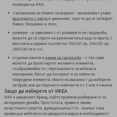
колекции на IKEA;
с механизъм за плавно затваряне – механизмът улавя
вратичките с панти
в движение, така че да се затварят
бавно, безшумно и леко;
размери – в зависимост от размерите на гардероба,
можете да се спрете на различни плъзгащи се врати, с
височина и ширина съответно 150/201 см, 200/201 см,
200/236 см и т.н.;
отделни панели и
рамки за гардероби
– с тях сами
можете да проектирате желаните елементи,
съобразявайки ги с персоналните си мебели и
изисквания. Могат да послужат и за смяна на
повредени елементи. Имате възможност да изберете
на брой, или да поръчате комплекти от 2 или 4 панела.
Защо да изберете от ИКЕА
IKEA е шведският бранд, който промени разбирането за
интериорен дизайн. Простотата, правите линии,
изчистените силуети, функционалността – всичко това
превръща мебелите на шведската марка в необходимост