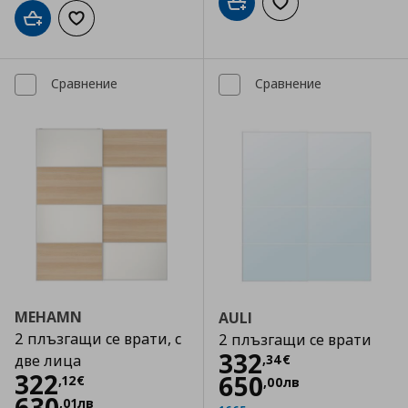
Добави в кошницата
Добави към списъка
Добави в кошницата
Добави към списъка с любими
Сравнение
Сравнение
MEHAMN
AULI
2 плъзгащи се врати, с
2 плъзгащи се врати
Цена
332,34 €
332
,
34
€
две лица
Цена
322,12 €
322
650
,
12
€
,
00
лв
630
,
01
лв