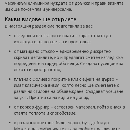
механизъм елиминира нуждата от дръжки и прави визията
им още по-семпла и универсална.
Какви видове ще откриете
В настоящия раздел сме подготвили за вас:
огледални плъзгащи се врати – карат стаята да
изглежда още по-светла и просторна;
от матирано стъкло – едновременно дискретно
скриват детайлите, но и предлагат смътен изглед към
подредените в гардероба вещи. Създават усещане за
лекота и пространство;
плътни с фолиево покритие или с ефект на дърво –
имат класическа визия, която лесно ще съчетаете с
различни стилове на обзавеждане. Създават усещане
за уют. Приятни са на вид и на допир;
от корков фурнир – естествен материал, който внася в
стаята топлота и спокойствие;
в различни цветове: бяло, черно, бук, дъб и др.
Можете да комбинирате с гардероби от различните