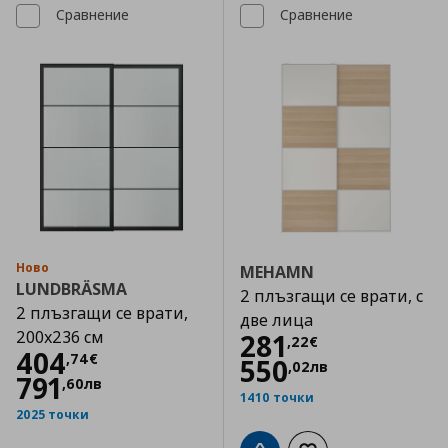
Сравнение
Сравнение
Ново
MEHAMN
LUNDBRÄSMA
2 плъзгащи се врати, с
2 плъзгащи се врати,
две лица
200x236 см
Цена
281,22 €
281
,
22
€
Цена
404,74 €
404
,
74
€
550
,
02
лв
791
,
60
лв
1410 точки
2025 точки