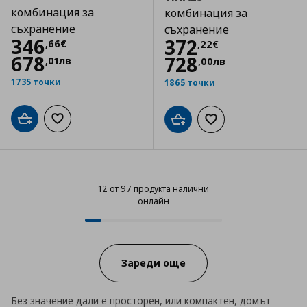
комбинация за
комбинация за
съхранение
съхранение
Цена
346,66 €
346
Цена
372,22 €
372
,
66
€
,
22
€
678
728
,
01
лв
,
00
лв
1735 точки
1865 точки
Добави в кошницата
Добави към списъка с любими
Добави в кошницата
Добави към списъка
12 от 97 продукта налични
онлайн
12 от 97 продукта налични онла
Progress:
Зареди още
Без значение дали е просторен, или компактен, домът