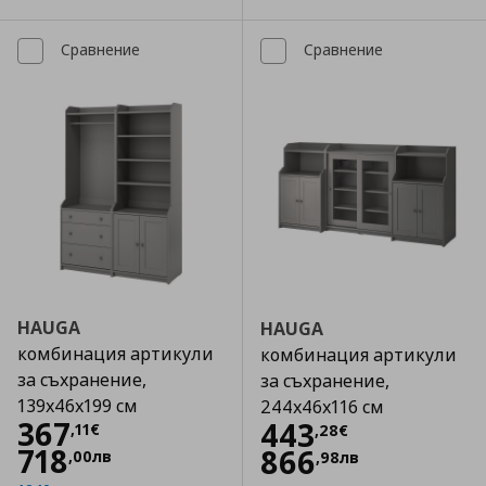
Сравнение
Сравнение
HAUGA
HAUGA
комбинация артикули
комбинация артикули
за съхранение,
за съхранение,
139x46x199 см
244x46x116 см
Цена
367,11 €
367
Цена
443,28 €
443
,
11
€
,
28
€
718
866
,
00
лв
,
98
лв