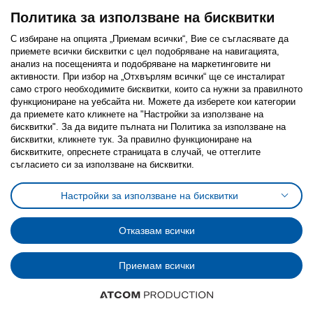
Политика за използване на бисквитки
С избиране на опцията „Приемам всички“, Вие се съгласявате да
приемете всички бисквитки с цел подобряване на навигацията,
Последвайте ни:
анализ на посещенията и подобряване на маркетинговите ни
активности. При избор на „Отхвърлям всички“ ще се инсталират
Facebook
Twitter
Youtube
Pinterest
Instagram
само строго необходимитe бисквитки, които са нужни за правилното
функциониране на уебсайта ни. Можете да изберете кои категории
да приемете като кликнете на "Настройки за използване на
бисквитки". За да видите пълната ни Политика за използване на
бисквитки, кликнете тук. За правилно функциониране на
бисквитките, опреснете страницата в случай, че оттеглите
съгласието си за използване на бисквитки.
Политика за използване на бисквитки (Cookies)
Избор на настройки за използване на бисквитки
Настройки за използване на бисквитки
Условия за ползване на ikea.bg
Обща политика за личните данни
Политика за защита на личните данни на ikea.bg
Общи условия на програма IKEA Family
Отказвам всички
Политика за защита на лични данни на програма IKEA Family
Приемам всички
© Inter-IKEA Systems B.V. 1999 - 2025