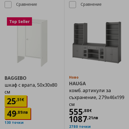
Сравнение
Сравнение
Top Seller
BAGGEBO
Ново
HAUGA
шкаф с врата, 50x30x80
комб. артикули за
см
съхранение, 279x46x199
Цена
25,51 €
25
,
51
€
см
Цена
555,88 €
555
,
88
€
49
,
89
лв
1087
,
21
лв
130 точки
2780 точки