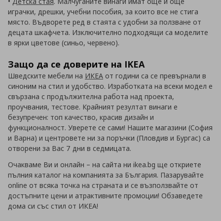
•
Детска стая
. Малчуганите винаги имат още и още
играчки, дрешки, учебни пособия, за които все не стига
място. Въдворете ред в стаята с удобни за ползване от
децата шкафчета. Изключително подходящи са моделите
в ярки цветове (синьо, червено).
Защо да се доверите на IKEA
Шведските мебели на
ИКЕА
от години са се превърнали в
синоним на стил и удобство. Изработката на всеки модел е
свързана с продължителна работа над проекта,
проучвания, тестове. Крайният резултат винаги е
безупречен: топ качество, красив дизайн и
функционалност. Уверете се сами! Нашите магазини (София
и Варна) и центровете ни за поръчки (Пловдив и Бургас) са
отворени за Вас 7 дни в седмицата.
Очакваме Ви и онлайн – на сайта ни ikea.bg ще откриете
пълния каталог на компанията за България. Пазарувайте
online от всяка точка на страната и се възползвайте от
достъпните цени и атрактивните промоции! Обзаведете
дома си със стил от ИКЕА!