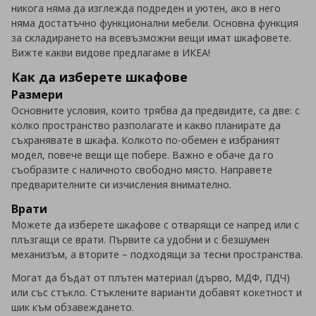
никога няма да изглежда подреден и уютен, ако в него
няма достатъчно функционални мебели. Основна функция
за складирането на всевъзможни вещи имат шкафовете.
Вижте какви видове предлагаме в ИКЕА!
Как да изберете шкафове
Размери
Основните условия, които трябва да предвидите, са две: с
колко пространство разполагате и какво планирате да
съхранявате в шкафа. Колкото по-обемен е избраният
модел, повече вещи ще побере. Важно е обаче да го
съобразите с наличното свободно място. Направете
предварителните си изчисления внимателно.
Врати
Можете да изберете шкафове с отварящи се напред или с
плъзгащи се врати. Първите са удобни и с безшумен
механизъм, а вторите – подходящи за тесни пространства.
Могат да бъдат от плътен материал (дърво, МДФ, ПДЧ)
или със стъкло. Стъклените варианти добавят кокетност и
шик към обзавеждането.