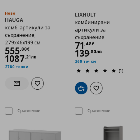
Ново
LIXHULT
HAUGA
комбинирани
комб. артикули за
артикули за
съхранение,
съхранение
279x46x199 см
Цена
71,48 €
71
,
48
€
Цена
555,88 €
555
,
88
€
139
,
80
лв
1087
,
21
лв
360 точки
2780 точки
(1)
Добави към списъка с любими
Информирай ме за наличност
Добави в кошницата
Добави към списъка
Сравнение
Сравнение