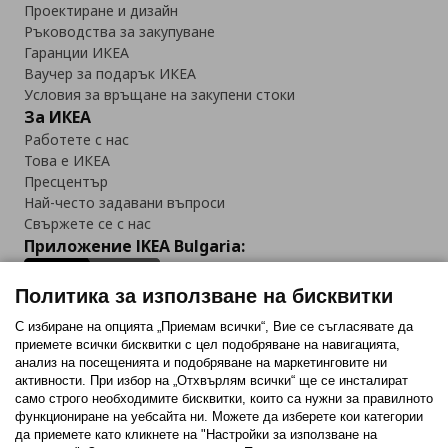
Проектиране и дизайн
Ръководства за закупуване
Гаранции ИКЕА
Ваучер за подарък ИКЕА
Условия за връщане на закупени стоки
За ИКЕА
Работете с нас
Това е ИКЕА
Пресцентър
Най-често задавани въпроси
Свържете се с нас
Приложение IKEA Bulgaria:
Политика за използване на бисквитки
С избиране на опцията „Приемам всички“, Вие се съгласявате да
приемете всички бисквитки с цел подобряване на навигацията,
Последвайте ни:
анализ на посещенията и подобряване на маркетинговите ни
активности. При избор на „Отхвърлям всички“ ще се инсталират
Facebook
Twitter
Youtube
Pinterest
Instagram
само строго необходимитe бисквитки, които са нужни за правилното
функциониране на уебсайта ни. Можете да изберете кои категории
да приемете като кликнете на "Настройки за използване на