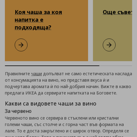
Коя чаша за коя
Още съвет
напитка е
подходяща?
Коя чаша за коя напитка е подходяща?
Виж повече
Още съвети
Виж повече
Правилните
чаши
допълват не само естетическата наслада
от консумацията на вино, но представя вкуса ѝ и
подчертава аромата ѝ по най-добрия начин. Вижте в какво
предлага ИКЕА да сервирате напитката на Боговете.
Какви са видовете чаши за вино
За червено
Червеното вино се сервира в стъклени или кристални
големи чаши, със столче и с горна част във формата на
лале. То е доста закръглено и с широк отвор. Определя се