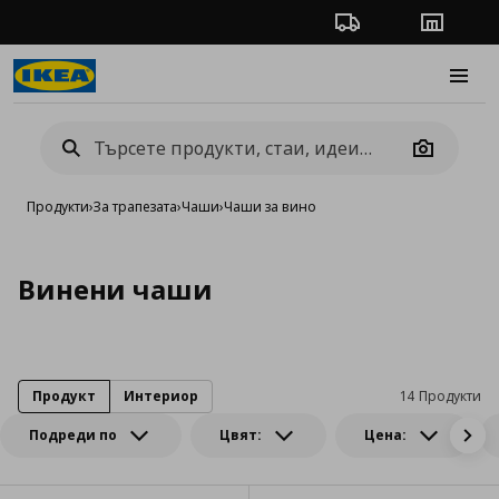
Проследяване на п
Магази
Burge
Camera
Продукти
›
За трапезата
›
Чаши
›
Чаши за вино
Винени чаши
Продукт
Интериор
14 Продукти
Подреди по
Цвят:
Цена: