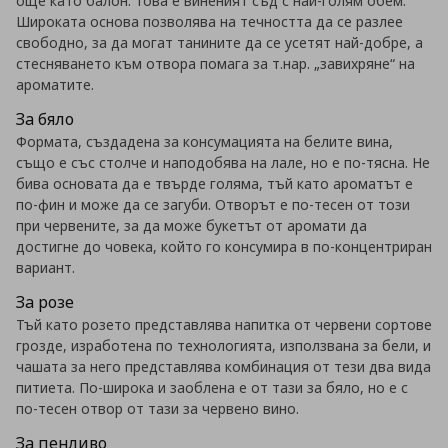
още като балон. Това е виненият съд с най-голям обем.
Широката основа позволява на течността да се разлее
свободно, за да могат танините да се усетят най-добре, а
стесняването към отвора помага за т.нар. „завихряне“ на
ароматите.
За бяло
Формата, създадена за консумацията на белите вина,
също е със столче и наподобява на лале, но е по-тясна. Не
бива основата да е твърде голяма, тъй като ароматът е
по-фин и може да се загуби. Отворът е по-тесен от този
при червените, за да може букетът от аромати да
достигне до човека, който го консумира в по-концентриран
вариант.
За розе
Тъй като розето представлява напитка от червени сортове
грозде, изработена по технологията, използвана за бели, и
чашата за него представлява комбинация от тези два вида
питиета. По-широка и заоблена е от тази за бяло, но е с
по-тесен отвор от тази за червено вино.
За пенливо