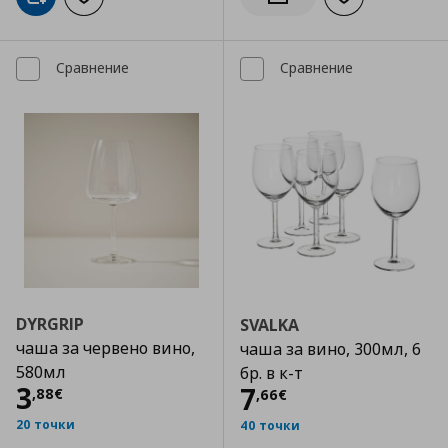
Добави към сп
Добави в кошницата
Добави към списъка с любими
Информирай ме за налич
Сравнение
Сравнение
DYRGRIP
SVALKA
чаша за червено вино,
чаша за вино, 300мл, 6
580мл
бр. в к-т
Цена
3,88 €
3
Цена
7,66 €
7
,
88
€
,
66
€
20 точки
40 точки