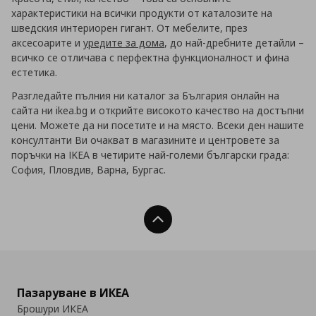
характеристики на всички продукти от каталозите на
шведския интериорен гигант. От мебелите, през
аксесоарите и
уредите за дома
, до най-дребните детайли –
всичко се отличава с перфектна функционалност и фина
естетика.
Разгледайте пълния ни каталог за България онлайн на
сайта ни ikea.bg и открийте високото качество на достъпни
цени. Можете да ни посетите и на място. Всеки ден нашите
консултанти Ви очакват в магазините и центровете за
поръчки на IKEA в четирите най-големи български града:
София, Пловдив, Варна, Бургас.
Нагоре
Пазаруване в ИКЕА
Брошури ИКЕА