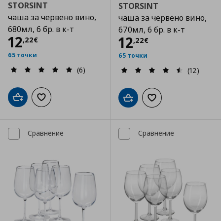
STORSINT
STORSINT
чаша за червено вино,
чаша за червено вино,
680мл, 6 бр. в к-т
670мл, 6 бр. в к-т
Цена
12,22 €
12
Цена
12,22 €
12
,
22
€
,
22
€
65 точки
65 точки
(6)
(12)
Добави в кошницата
Добави към списъка с любими
Добави в кошницата
Добави към списъка
Сравнение
Сравнение