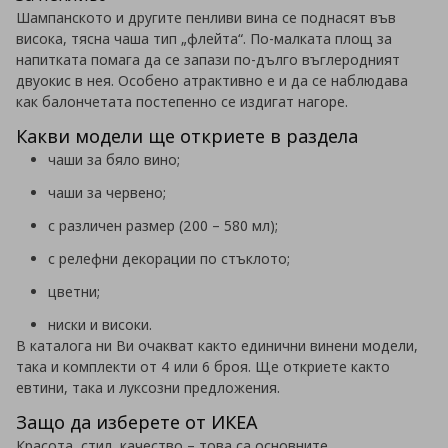
Шампанското и другите пенливи вина се поднасят във
висока, тясна чаша тип „флейта“. По-малката площ за
напитката помага да се запази по-дълго въглеродният
двуокис в нея. Особено атрактивно е и да се наблюдава
как балончетата постепенно се издигат нагоре.
Какви модели ще откриете в раздела
чаши за бяло вино;
чаши за червено;
с различен размер (200 – 580 мл);
с релефни декорации по стъклото;
цветни;
ниски и високи.
В каталога ни Ви очакват както единични винени модели,
така и комплекти от 4 или 6 броя. Ще откриете както
евтини, така и луксозни предложения.
Защо да изберете от ИКЕА
Красота, стил, качество – това са основните