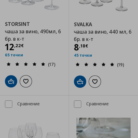
STORSINT
SVALKA
чаша за вино, 490мл, 6
чаша за вино, 440 мл, 6
бр. в к-т
бр. в к-т
Цена
12,22 €
12
Цена
8,18 €
8
,
22
€
,
18
€
65 точки
45 точки
(17)
(19)
Добави в кошницата
Добави към списъка с любими
Добави в кошницата
Добави към списъка
Сравнение
Сравнение