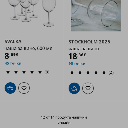
SVALKA
STOCKHOLM 2025
чаша за вино, 600 мл
чаша за вино
Цена
8,69 €
8
Цена
18,36 €
18
,
69
€
,
36
€
45 точки
95 точки
(8)
(2)
Добави в кошницата
Добави към списъка с любими
Добави в кошницата
Добави към списъка
12 от 14 продукта налични
онлайн
12 от 14 продукта налични онла