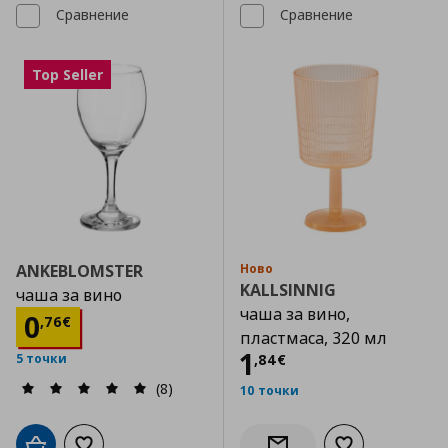
Сравнение
Сравнение
Top Seller
ANKEBLOMSTER
Ново
KALLSINNIG
чаша за вино
чаша за вино,
Цена
0,76 €
0
,
76
€
пластмаса, 320 мл
Цена
1,84 €
1
,
84
€
5 точки
(8)
10 точки