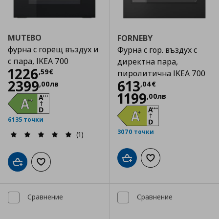
MUTEBO
FORNEBY
фурна с горещ въздух и
Фурна с гор. въздух с
с пара, IKEA 700
директна пара,
Цена
1226,59 €
1226
,
59
€
пиролитична IKEA 700
Цена
613,04 €
2399
613
,
00
лв
,
04
€
1199
,
00
лв
6135 точки
3070 точки
(1)
Добави в кошницата
Добави към списъка
Добави в кошницата
Добави към списъка с любими
Сравнение
Сравнение