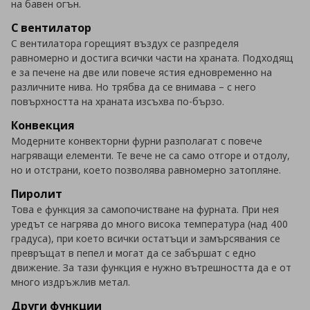
на бавен огън.
С вентилатор
С вентилатора горещият въздух се разпределя
равномерно и достига всички части на храната. Подходящ
е за печене на две или повече ястия едновременно на
различните нива. Но трябва да се внимава – с него
повърхността на храната изсъхва по-бързо.
Конвекция
Модерните конвекторни фурни разполагат с повече
нагряващи елементи. Те вече не са само отгоре и отдолу,
но и отстрани, което позволява равномерно затопляне.
Пиролит
Това е функция за самопочистване на фурната. При нея
уредът се нагрява до много висока температура (над 400
градуса), при което всички остатъци и замърсявания се
превръщат в пепел и могат да се забършат с едно
движение. За тази функция е нужно вътрешността да е от
много издръжлив метал.
Други функции