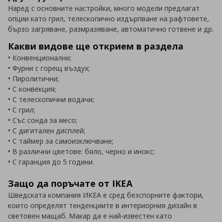
Наред с основните настройки, много модели предлагат
опции като грил, телескопично издърпване на рафтовете,
бързо загряване, размразяване, автоматично готвене и др.
Какви видове ще открием в раздела
• Конвенционални;
• Фурни с горещ въздух;
• Пиролитични;
• С конвекция;
• С телескопични водачи;
• С грил;
• Със сонда за месо;
• С дигитален дисплей;
• С таймер за самоизключване;
• В различни цветове: бяло, черно и инокс;
• С гаранция до 5 години.
Защо да поръчате от IKEA
Шведската компания ИКЕА е сред безспорните фактори,
които определят тенденциите в интериорния дизайн в
световен мащаб. Макар да е най-известен като