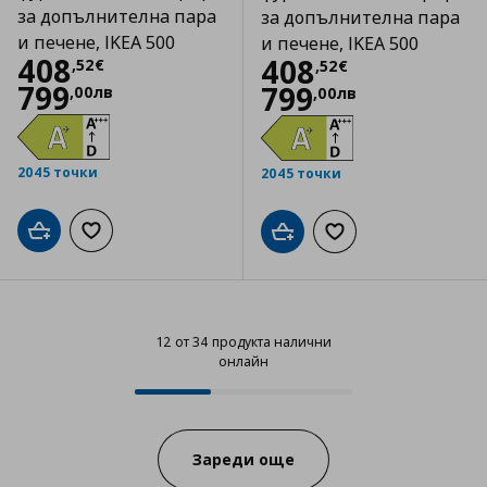
за допълнителна пара
за допълнителна пара
и печене, IKEA 500
и печене, IKEA 500
Цена
408,52 €
408
Цена
408,52 €
408
,
52
€
,
52
€
799
799
,
00
лв
,
00
лв
2045 точки
2045 точки
Добави в кошницата
Добави към списъка с любими
Добави в кошницата
Добави към списъка
12 от 34 продукта налични
онлайн
12 от 34 продукта налични онла
Progress:
Зареди още