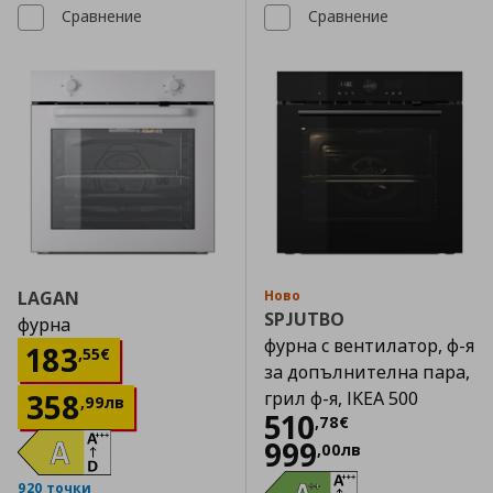
Сравнение
Сравнение
LAGAN
Ново
SPJUTBO
фурна
фурна с вентилатор, ф-я
Цена
183,55 €
183
,
55
€
за допълнителна пара,
358
грил ф-я, IKEA 500
,
99
лв
Цена
510,78 €
510
,
78
€
999
,
00
лв
920 точки