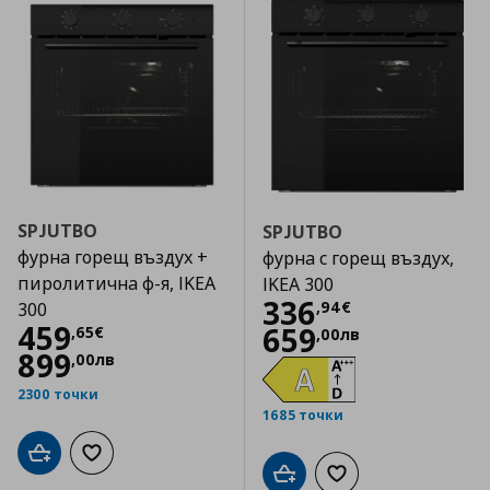
SPJUTBO
SPJUTBO
фурна горещ въздух +
фурна с горещ въздух,
пиролитична ф-я, IKEA
IKEA 300
Цена
336,94 €
336
,
94
€
300
Цена
459,65 €
459
659
,
65
€
,
00
лв
899
,
00
лв
2300 точки
1685 точки
Добави в кошницата
Добави към списъка с любими
Добави в кошницата
Добави към списъка