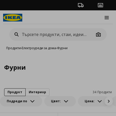
Проследяване на п
Магази
Burge
Camera
Продукти
›
Електроуреди за дома
›
Фурни
Фурни
Продукт
Интериор
34 Продукти
Подреди по
Цвят:
Цена: