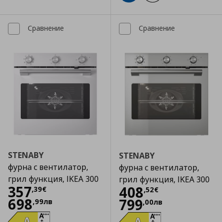
Сравнение
Сравнение
STENABY
STENABY
фурна с вентилатор,
фурна с вентилатор,
грил функция, IKEA 300
грил функция, IKEA 300
Цена
357,39 €
357
Цена
408,52 €
408
,
39
€
,
52
€
698
799
,
99
лв
,
00
лв