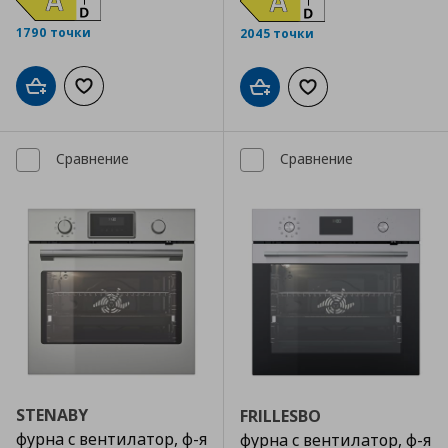
1790 точки
2045 точки
Добави в кошницата
Добави към списъка с любими
Добави в кошницата
Добави към списъка
Сравнение
Сравнение
STENABY
FRILLESBO
фурна с вентилатор, ф-я
фурна с вентилатор, ф-я