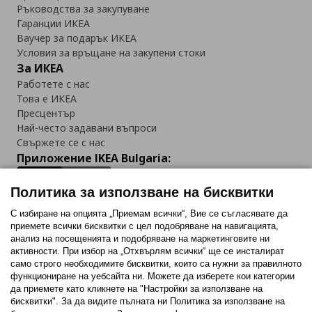
Ръководства за закупуване
Гаранции ИКЕА
Ваучер за подарък ИКЕА
Условия за връщане на закупени стоки
За ИКЕА
Работете с нас
Това е ИКЕА
Пресцентър
Най-често задавани въпроси
Свържете се с нас
Приложение IKEA Bulgaria:
Политика за използване на бисквитки
С избиране на опцията „Приемам всички“, Вие се съгласявате да
приемете всички бисквитки с цел подобряване на навигацията,
Последвайте ни:
анализ на посещенията и подобряване на маркетинговите ни
активности. При избор на „Отхвърлям всички“ ще се инсталират
Facebook
Twitter
Youtube
Pinterest
Instagram
само строго необходимитe бисквитки, които са нужни за правилното
функциониране на уебсайта ни. Можете да изберете кои категории
да приемете като кликнете на "Настройки за използване на
бисквитки". За да видите пълната ни Политика за използване на