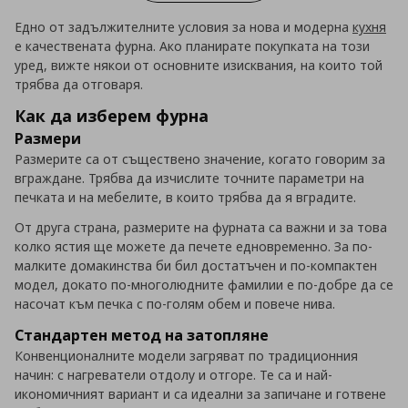
Едно от задължителните условия за нова и модерна
кухня
е качествената фурна. Ако планирате покупката на този
уред, вижте някои от основните изисквания, на които той
трябва да отговаря.
Как да изберем фурна
Размери
Размерите са от съществено значение, когато говорим за
вграждане. Трябва да изчислите точните параметри на
печката и на мебелите, в които трябва да я вградите.
От друга страна, размерите на фурната са важни и за това
колко ястия ще можете да печете едновременно. За по-
малките домакинства би бил достатъчен и по-компактен
модел, докато по-многолюдните фамилии е по-добре да се
насочат към печка с по-голям обем и повече нива.
Стандартен метод на затопляне
Конвенционалните модели загряват по традиционния
начин: с нагреватели отдолу и отгоре. Те са и най-
икономичният вариант и са идеални за запичане и готвене