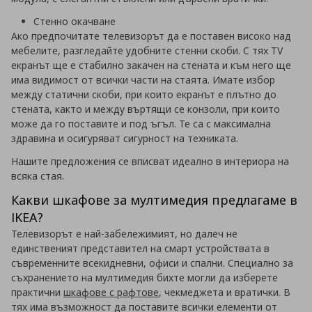
Стенно окачване
Ако предпочитате телевизорът да е поставен високо над
мебелите, разгледайте удобните стенни скоби. С тях TV
екранът ще е стабилно закачен на стената и към него ще
има видимост от всички части на стаята. Имате избор
между статични скоби, при които екранът е плътно до
стената, както и между въртящи се конзоли, при които
може да го поставите и под ъгъл. Те са с максимална
здравина и осигуряват сигурност на техниката.
Нашите предложения се вписват идеално в интериора на
всяка стая.
Какви шкафове за мултимедия предлагаме в
IKEA?
Телевизорът е най-забележимият, но далеч не
единственият представител на смарт устройствата в
съвременните всекидневни, офиси и спални. Специално за
съхранението на мултимедия бихте могли да изберете
практични
шкафове с рафтове
, чекмеджета и вратички. В
тях има възможност да поставите всички елементи от