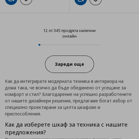
Добави в кошницата
Добави към списъка с любими
Добави в кошницата
Добави към списъка
12 от 345 продукта налични
онлайн
12 от 345 продукта налични онл
Progress:
Зареди още
Как да интегрирате модерната техника в интериора на
дома така, че всичко да бъде обединено от усещане за
комфорт и стил? Благодарение на успешно разработените
от нашите дизайнери решения, предлагаме богат избор от
специално проектирани за целта шкафове и
приспособления.
Как да изберете шкаф за техника с нашите
предложения?