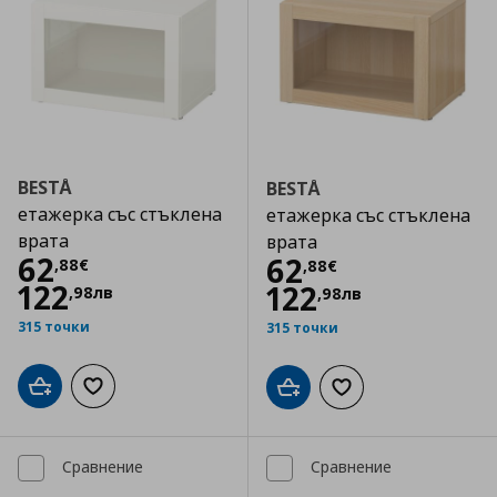
BESTÅ
BESTÅ
етажерка със стъклена
етажерка със стъклена
врата
врата
Цена
62,88 €
62
Цена
62,88 €
62
,
88
€
,
88
€
122
122
,
98
лв
,
98
лв
315 точки
315 точки
Добави в кошницата
Добави към списъка с любими
Добави в кошницата
Добави към списъка
Сравнение
Сравнение