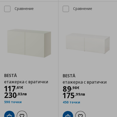
Сравнение
Сравнение
BESTÅ
BESTÅ
етажерка с вратички
етажерка с вратички
Цена
117,61 €
117
Цена
89,98 €
89
,
61
€
,
98
€
230
175
,
03
лв
,
99
лв
590 точки
450 точки