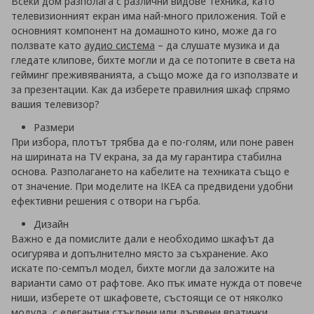
Всеки дом разполага с различни видове техника, като
телевизионният екран има най-много приложения. Той е
основният компонент на домашното кино, може да го
ползвате като
аудио система
– да слушате музика и да
гледате клипове, бихте могли и да се потопите в света на
гейминг преживяванията, а също може да го използвате и
за презентации. Как да изберете правилния шкаф спрямо
вашия телевизор?
Размери
При избора, плотът трябва да е по-голям, или поне равен
на ширината на TV екрана, за да му гарантира стабилна
основа. Разполагането на кабелите на техниката също е
от значение. При моделите на IKEA са предвидени удобни
ефективни решения с отвори на гърба.
Дизайн
Важно е да помислите дали е необходимо шкафът да
осигурява и допълнително място за съхранение. Ако
искате по-семпъл модел, бихте могли да заложите на
варианти само от рафтове. Ако пък имате нужда от повече
ниши, изберете от шкафовете, състоящи се от няколко
модула, с елегантни стъклени или дървени вратички.