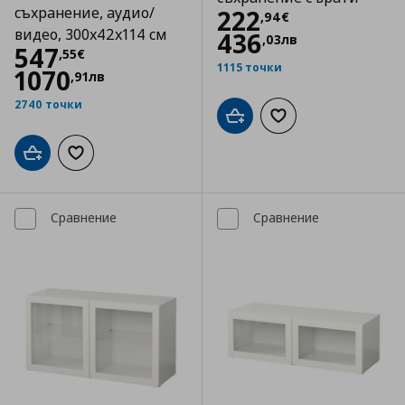
съхранение, аудио/
Цена
222,94 €
222
,
94
€
видео, 300x42x114 см
436
,
03
лв
Цена
547,55 €
547
,
55
€
1115 точки
1070
,
91
лв
2740 точки
Добави в кошницата
Добави към списъка
Добави в кошницата
Добави към списъка с любими
Сравнение
Сравнение