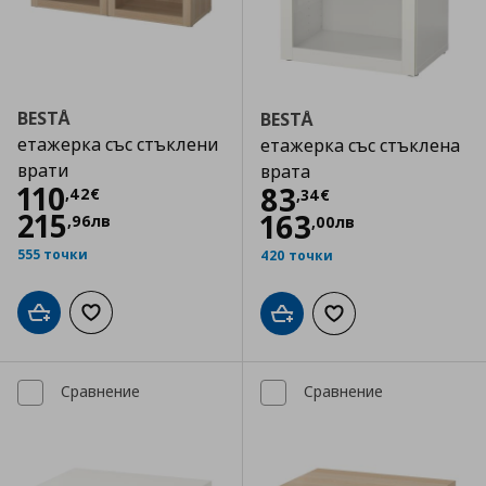
BESTÅ
BESTÅ
етажерка със стъклени
етажерка със стъклена
врати
врата
Цена
110,42 €
110
Цена
83,34 €
83
,
42
€
,
34
€
215
163
,
96
лв
,
00
лв
555 точки
420 точки
Добави в кошницата
Добави към списъка с любими
Добави в кошницата
Добави към списъка
Сравнение
Сравнение