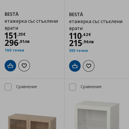
BESTÅ
BESTÅ
етажерка със стъклени
етажерка със стъклени
врати
врати
Цена
151,35 €
151
Цена
110,42 €
110
,
35
€
,
42
€
296
215
,
01
лв
,
96
лв
760 точки
555 точки
Добави в кошницата
Добави към списъка с любими
Добави в кошницата
Добави към списъка
Сравнение
Сравнение