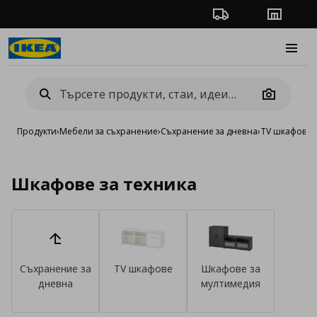
Проследяване на п
Магази
Burge
Camera
Продукти
›
Мебели за съхранение
›
Съхранение за дневна
›
TV шкафове 
Шкафове за техника
Съхранение за
TV шкафове
Шкафове за
дневна
мултимедия