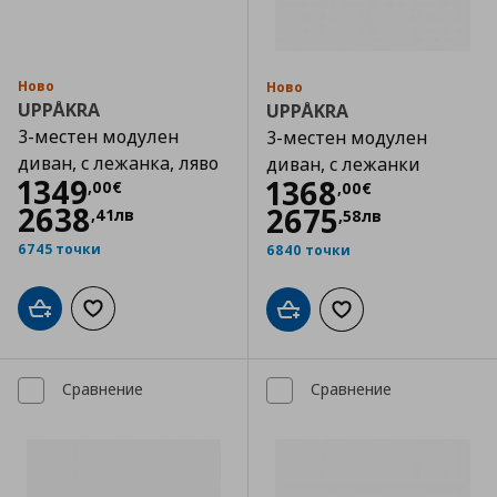
Ново
Ново
UPPÅKRA
UPPÅKRA
3-местен модулен
3-местен модулен
диван, с лежанка, ляво
диван, с лежанки
Цена
1349,00 €
1349
Цена
1368,00 €
1368
,
00
€
,
00
€
2638
2675
,
41
лв
,
58
лв
6745 точки
6840 точки
Добави в кошницата
Добави към списъка с любими
Добави в кошницата
Добави към списъка
Сравнение
Сравнение