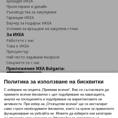
Брошури ИКЕА
Проектиране и дизайн
Ръководства за закупуване
Гаранции ИКЕА
Ваучер за подарък ИКЕА
Условия за връщане на закупени стоки
За ИКЕА
Работете с нас
Това е ИКЕА
Пресцентър
Най-често задавани въпроси
Свържете се с нас
Приложение IKEA Bulgaria:
Политика за използване на бисквитки
С избиране на опцията „Приемам всички“, Вие се съгласявате да
приемете всички бисквитки с цел подобряване на навигацията,
Последвайте ни:
анализ на посещенията и подобряване на маркетинговите ни
активности. При избор на „Отхвърлям всички“ ще се инсталират
Facebook
Twitter
Youtube
Pinterest
Instagram
само строго необходимитe бисквитки, които са нужни за правилното
функциониране на уебсайта ни. Можете да изберете кои категории