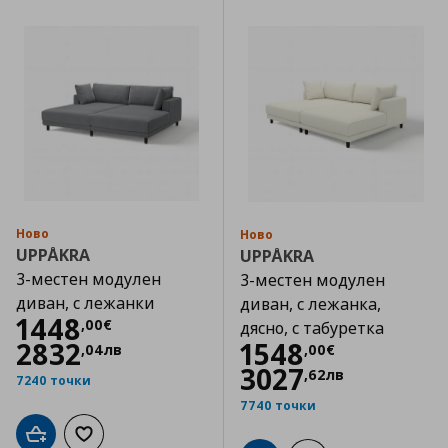
Ново
Ново
UPPÅKRA
UPPÅKRA
3-местен модулен
3-местен модулен
диван, с лежанки
диван, с лежанка,
Цена
1448,00 €
1448
,
00
€
дясно, с табуретка
Цена
1548,00 €
2832
1548
,
04
лв
,
00
€
3027
,
62
лв
7240 точки
7740 точки
Добави в кошницата
Добави към списъка с любими