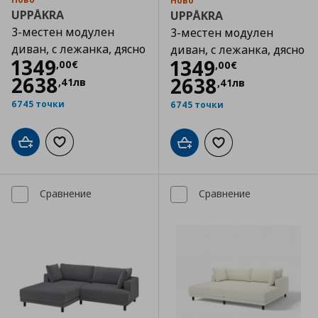
Ново
UPPÅKRA
UPPÅKRA
3-местен модулен
3-местен модулен
диван, с лежанка, дясно
диван, с лежанка, дясно
Цена
1349,00 €
1349
Цена
1349,00 €
1349
,
00
€
,
00
€
2638
2638
,
41
лв
,
41
лв
6745 точки
6745 точки
Добави в кошницата
Добави към списъка с любими
Добави в кошницата
Добави към списъка
Сравнение
Сравнение