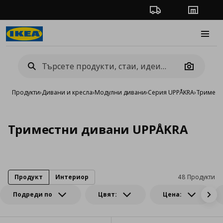
Проследяване на п
Магази
Burge
Camera
Продукти
›
Дивани и кресла
›
Модулни дивани
›
Серия UPPÅKRA
›
Тримест
Триместни дивани UPPÅKRA
Продукт
Интериор
48 Продукти
Подреди по
Цвят:
Цена: