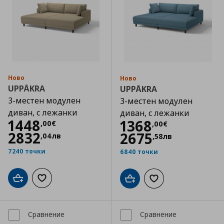
Ново
Ново
UPPÅKRA
UPPÅKRA
3-местен модулен
3-местен модулен
диван, с лежанки
диван, с лежанки
Цена
1448,00 €
1448
Цена
1368,00 €
1368
,
00
€
,
00
€
2832
2675
,
04
лв
,
58
лв
7240 точки
6840 точки
Добави в кошницата
Добави към списъка с любими
Добави в кошницата
Добави към списъка
Сравнение
Сравнение