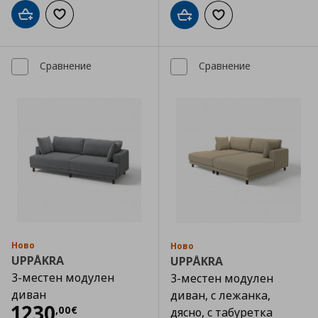
Добави в кошницата
Добави към списъка с любими
Добави в кошницата
Добави към списъка
Сравнение
Сравнение
Ново
Ново
UPPÅKRA
UPPÅKRA
3-местен модулен
3-местен модулен
диван
диван, с лежанка,
Цена
1230,00 €
1230
,
00
€
дясно, с табуретка