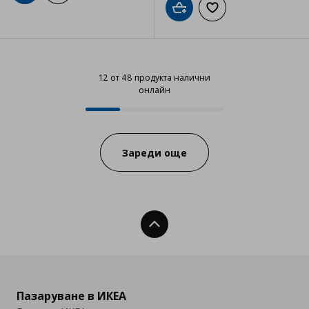
Добави в кошницата
Добави към списъка
12 от 48 продукта налични
онлайн
12 от 48 продукта налични онла
Progress:
Зареди още
Нагоре
Пазаруване в ИКЕА