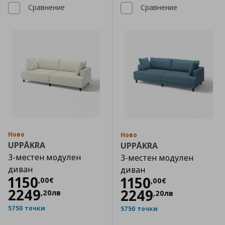
Сравнение
Сравнение
Ново
Ново
UPPÅKRA
UPPÅKRA
3-местен модулен
3-местен модулен
диван
диван
Цена
1150,00 €
1150
Цена
1150,00 €
1150
,
00
€
,
00
€
2249
2249
,
20
лв
,
20
лв
5750 точки
5750 точки