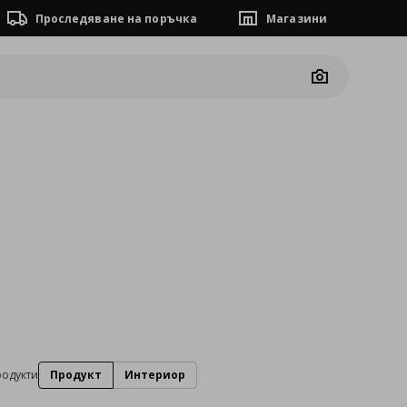
Проследяване на поръчка
Магазини
Camera
а
родукти
Продукт
Интериор