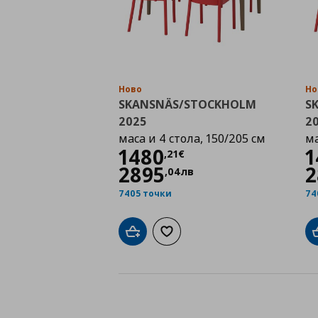
Ново
Но
SKANSNÄS/STOCKHOLM
S
2025
2
маса и 4 стола, 150/205 см
ма
Цена
1480,21 €
1480
1
,
21
€
2895
2
,
04
лв
7405 точки
74
Добави в кошницата
Добави към списъка с любими