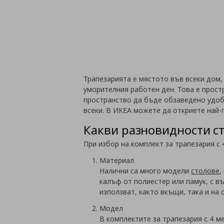
Трапезарията е мястото във всеки дом,
уморителния работен ден. Това е прост
пространство да бъде обзаведено удобн
всеки. В ИКЕА можете да откриете най
Какви разновидности ст
При избор на комплект за трапезария с 
Материал
Налични са много модели
столове
,
калъф от полиестер или памук, с в
използват, както вкъщи, така и на 
Модел
В комплектите за трапезария с 4 м