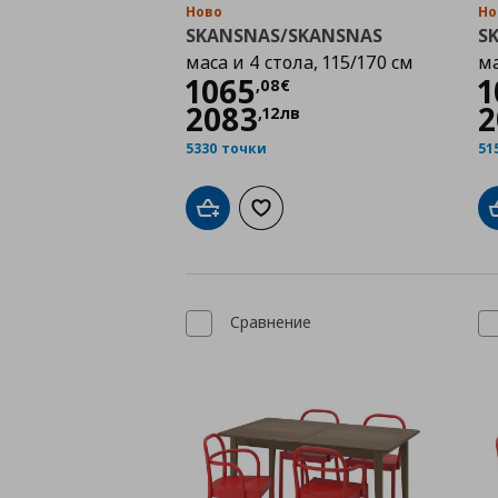
Ново
Но
SKANSNAS/SKANSNAS
S
маса и 4 стола, 115/170 см
ма
Цена
1065,08 €
1065
1
,
08
€
2083
2
,
12
лв
5330 точки
51
Добави в кошницата
Добави към списъка с любими
Сравнение