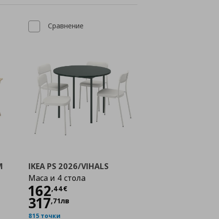
Сравнение
M
IKEA PS 2026/VIHALS
Маса и 4 стола
Цена
162,44 €
162
,
44
€
€
317
,
71
лв
815 точки