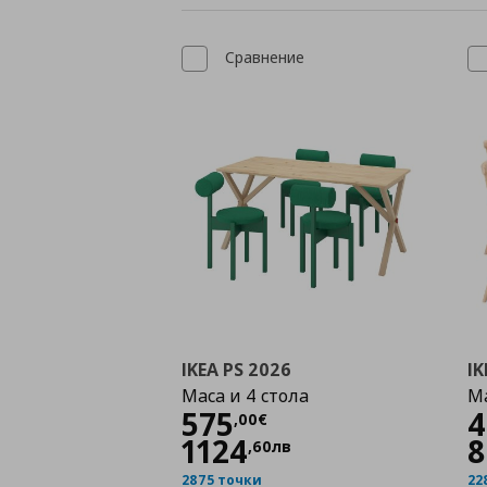
Сравнение
IKEA PS 2026
IK
Маса и 4 стола
Ма
Цена
575,00 €
575
4
,
00
€
1124
8
,
60
лв
2875 точки
22