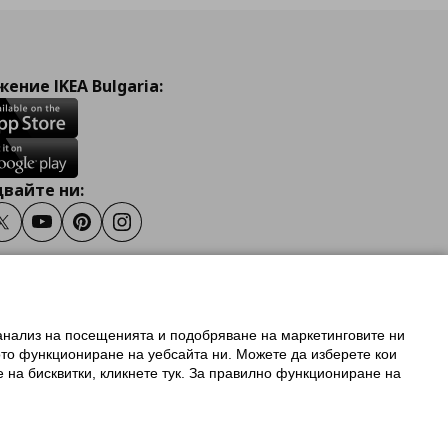
ение IKEA Bulgaria:
вайте ни:
ook
Twitter
Youtube
Pinterest
Instagram
 анализ на посещенията и подобряване на маркетинговите ни
олзване на ikea.bg
ото функциониране на уебсайта ни. Можете да изберете кои
 IKEA Family
е на бисквитки, кликнете тук. За правилно функциониране на