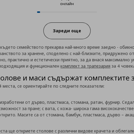
онлайн
12 от 238 продукта налични онл
Progress:
Зареди още
 където семейството прекарва най-много време заедно - обикно
ранството за хранене, споделено с най-близките, придружено от
о, практично и естетически приятно, за да внася максимално ую
-подходящия и функционален
комплект за трапезария
за 4 човек
олове и маси съдържат комплектите за
4 места, се ориентирайте по следните показатели:
 изработени от дърво, пластмаса, стомана, ратан, фурнир. Седа
ъзможност за пране; с вата, с кожа- широка гама висококачеств
открито.
Масите са от стомана, бамбук, пластмаса, дърво – акац
еста ще откриете столове с различни видове крачета и облегалк