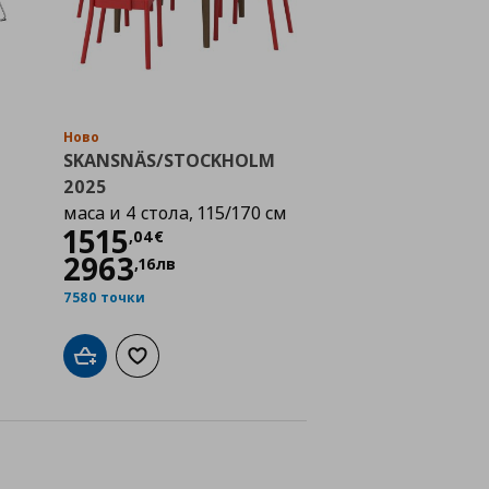
Ново
SKANSNÄS/STOCKHOLM
м
2025
€
маса и 4 стола, 115/170 см
Цена
1515,04 €
1515
,
04
€
2963
,
16
лв
7580 точки
а с любими
Добави в кошницата
Добави към списъка с любими