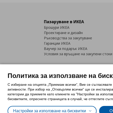
Пазаруване в ИКЕА
Брошури ИКЕА
Проектиране и дизайн
Ръководства за закупуване
Гаранции ИКЕА
Ваучер за подарък ИКЕА
Условия за връщане на закупени стоки
Политика за използване на бис
С избиране на опцията „Приемам всички“, Вие се съгласявате
Политика за използване на бискви
активности. При избор на „Отхвърлям всички“ ще се инсталир
Обща политика за личните данни
категории да приемете като кликнете на "Настройки за използв
Политика за защита на лични данн
бисквитките, опреснете страницата в случай, че оттеглите съгл
Настройки за използване на бисквитки
О