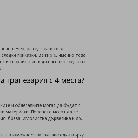
айн
вено вечер, разпускайки след
 сладки приказки. Важно е, именно това
т и спокойствие и да пасва по вкуса на
а.
 трапезария с 4 места?
лките и облегалките могат да бъдат с
ени материали. Повечето могат да се
ия, бреза, иглолистна дървесина и др.
а, с възможност за слагане един върху