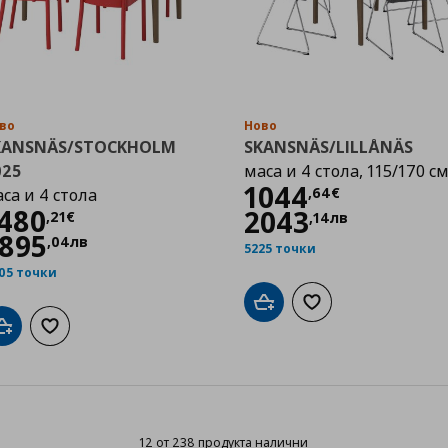
во
Ново
KANSNÄS/STOCKHOLM
SKANSNÄS/LILLÅNÄS
025
маса и 4 стола, 115/170 с
Цена
1044,64 
1044
,
64
€
са и 4 стола
Цена
1480,21 €
480
2043
,
21
€
,
14
лв
895
,
04
лв
5225 точки
05 точки
Добави в кошницата
Добави към списък
Добави в кошницата
Добави към списъка с любими
12 от 238 продукта налични