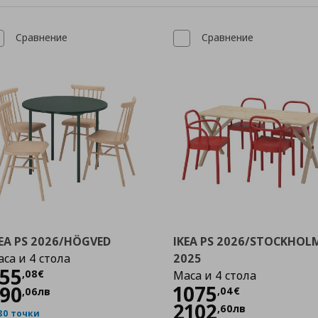
Сравнение
Сравнение
EA PS 2026/HÖGVED
IKEA PS 2026/STOCKHOL
са и 4 стола
2025
Цена
455,08 €
55
,
08
€
Маса и 4 стола
Цена
1075,04 
1075
90
,
04
€
,
06
лв
2102
,
60
лв
80 точки