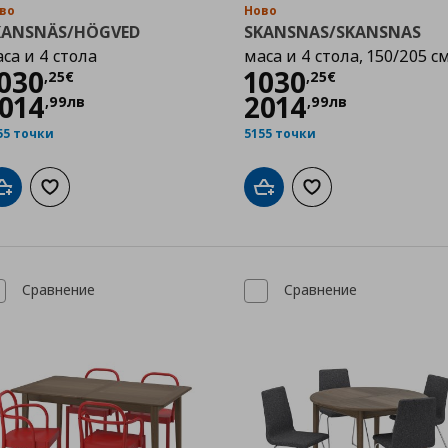
во
Ново
KANSNÄS/HÖGVED
SKANSNAS/SKANSNAS
са и 4 стола
маса и 4 стола, 150/205 с
Цена
1030,25 €
Цена
1030,25 
030
1030
,
25
€
,
25
€
014
2014
,
99
лв
,
99
лв
55 точки
5155 точки
Добави в кошницата
Добави към списъка с любими
Добави в кошницата
Добави към списък
Сравнение
Сравнение