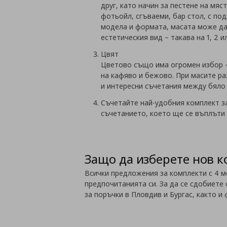
друг, като начин за пестене на мяс
фотьойл, сгъваеми, бар стол, с по
модела и формата, масата може да
естетическия вид – такава на 1, 2 и
Цвят
Цветово също има огромен избор – 
на кафяво и бежово. При масите ра
и интересни съчетания между бяло 
Съчетайте най-удобния комплект за
съчетанието, което ще се въплъти
Защо да изберете нов к
Всички предложения за комплекти с 4 ме
предпочитанията си. За да се сдобиете 
за поръчки в Пловдив и Бургас, както и