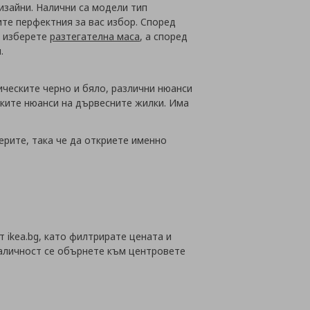
дизайни. Налични са модели тип
ите перфектния за вас избор.
Според
а изберете
разтегателна маса
, а според
.
ическите черно и бяло, различни нюанси
ските нюанси на дървесните жилки. Има
ерите, така че да откриете именно
 ikea.bg, като филтрирате цената и
 наличност се обърнете към центровете