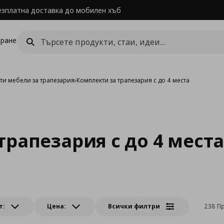
езплатна доставка до мобилен хъб
ране
ти мебели за трапезария
›
Комплекти за трапезария с до 4 места
трапезария с до 4 мест
т:
Цена:
Всички филтри
238 П