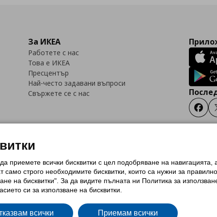
За ИКЕА
Прилож
Работете с нас
Това е ИКЕА
Пресцентър
Най-често задавани въпроси
Послед
Свържете се с нас
Faceb
квитки
 да приемете всички бисквитки с цел подобряване на навигацията,
тки (Cookies)
Избор на настройки за използване на бисквитки
Условия за п
ат само строго необходимитe бисквитки, които са нужни за правилн
Политика за защита на личните данни на ikea.bg
Общи условия на програма
ане на бисквитки". За да видите пълната ни Политика за използван
и на програма IKEA Family
асието си за използване на бисквитки.
тказвам всички
Приемам всички