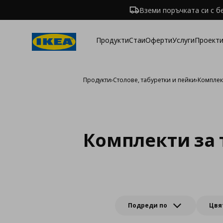
Вземи поръчката си с б
Продукти
Стаи
Оферти
Услуги
Проекти
Продукти
›
Столове, табуретки и пейки
›
Комплек
Комплекти за 
Подреди по
Цвя