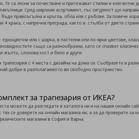
то. Те са лесни за почистване и притежават стилни и елегантни 
длакътници. Сред широкия асортимент, със сигурност ще направ
 бъде правоъгълна и кръгла, обла или с ръбове. За повече хор
ли 4 крака, с напречна преграда, както и стълба от двете страни
едноцветни или с шарка, в пастелни или по-ярки цветове, клас
зновидностите също са разнообразни, като се спазват класиче
и жълто, слонова кост и бяло и други.
 трапезария с 4 места с дизайна на дома си. Съобразете и разм
 най-добре в разполагаемото ви свободно пространство.
омплект за трапезария от ИКЕА?
ста можете да разгледате в каталога ни и на нашия онлайн сайт
с тях се доверете на онлайн магазина ни, а за да проверите за
 физическите магазини в София и Варна.