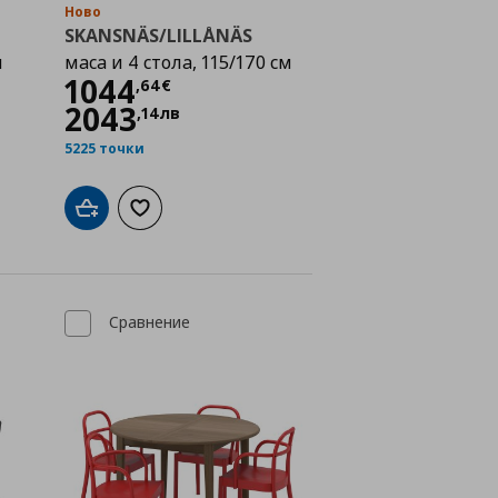
Ново
SKANSNÄS/LILLÅNÄS
м
маса и 4 стола, 115/170 см
€
Цена
1044,64 €
1044
,
64
€
2043
,
14
лв
5225 точки
а с любими
Добави в кошницата
Добави към списъка с любими
Сравнение