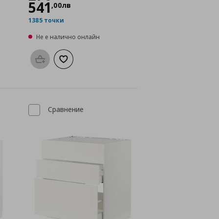
541
,
00
лв
1385 точки
Не е налично онлайн
а с любими
Προσθήκη στο καλάθι
Добави към списъка с любими
Сравнение