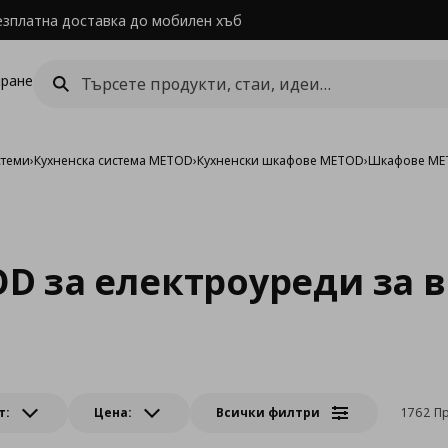
езплатна доставка до мобилен хъб
ране
стеми
›
Кухненска система METOD
›
Кухненски шкафове METOD
›
Шкафове MET
D за електроуреди за 
т:
Цена:
Всички филтри
1762 П