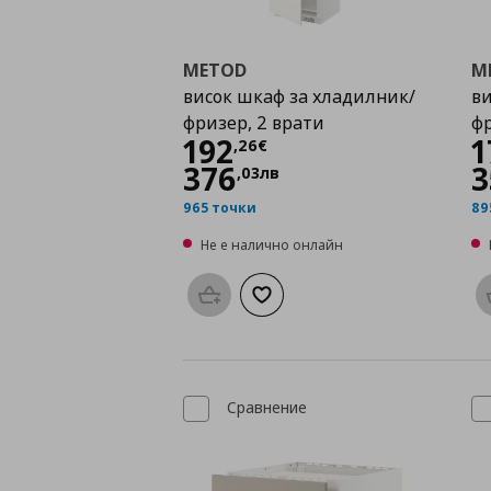
METOD
M
висок шкаф за хладилник/
ви
фризер, 2 врати
фр
Цена
192,26 €
192
1
,
26
€
376
3
,
03
лв
965 точки
89
Не е налично онлайн
Προσθήκη στο καλάθι
Добави към списъка с любими
Сравнение