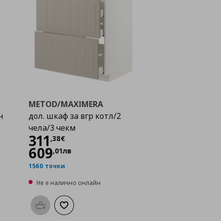
METOD/MAXIMERA
н
дол. шкаф за вгр котл/2
чела/3 чекм
Цена
311,38 €
311
,
38
€
609
,
01
лв
1560 точки
Не е налично онлайн
а с любими
Προσθήκη στο καλάθι
Добави към списъка с любими