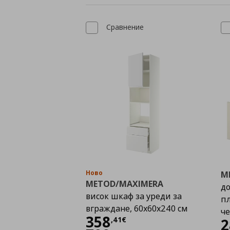
Сравнение
Ново
M
METOD/MAXIMERA
до
висок шкаф за уреди за
пл
вграждане, 60x60x240 см
ч
Цена
358,41 €
358
,
41
€
2