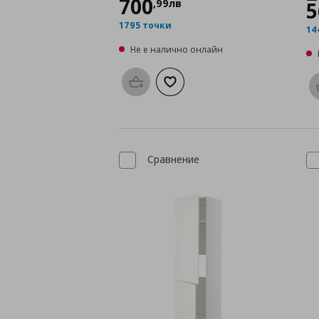
700
,
99
лв
5
1795 точки
14
Не е налично онлайн
Προσθήκη στο καλάθι
Добави към списъка с любими
Сравнение