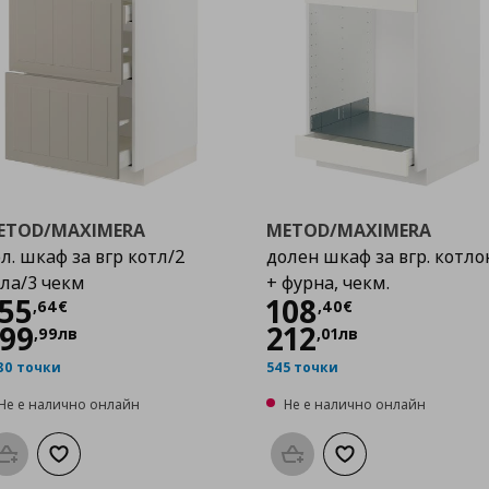
ETOD/MAXIMERA
METOD/MAXIMERA
л. шкаф за вгр котл/2
долен шкаф за вгр. котло
ла/3 чекм
+ фурна, чекм.
Цена
255,64 €
Цена
108,40 €
55
108
,
64
€
,
40
€
99
212
,
99
лв
,
01
лв
80 точки
545 точки
Не е налично онлайн
Не е налично онлайн
Προσθήκη στο καλάθι
Добави към списъка с любими
Προσθήκη στο καλάθι
Добави към списък