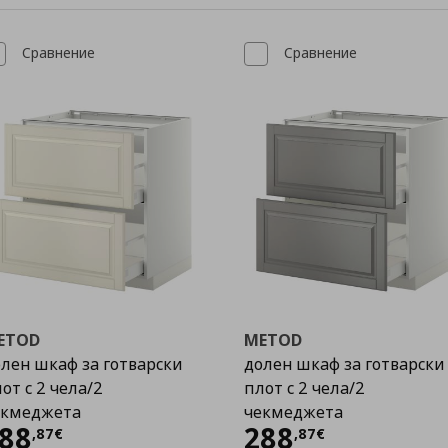
Сравнение
Сравнение
ETOD
METOD
лен шкаф за готварски
долен шкаф за готварски
от с 2 чела/2
плот с 2 чела/2
екмеджета
чекмеджета
Цена
288,87 €
Цена
288,87 €
88
288
,
87
€
,
87
€