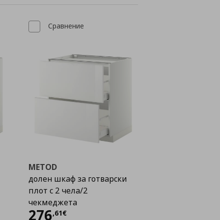
Сравнение
METOD
долен шкаф за готварски
плот с 2 чела/2
чекмеджета
Цена
276,61 €
276
,
61
€