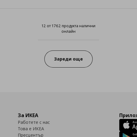
12 от 1762 продукта налични
онлайн
12 от 1762 продукта налични он
Progress:
Зареди още
За ИКЕА
Прилож
Работете с нас
Това е ИКЕА
Пресцентър