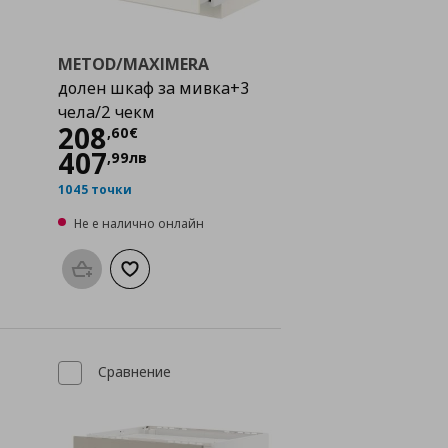
METOD/MAXIMERA
долен шкаф за мивка+3
чела/2 чекм
Цена
208,60 €
208
,
60
€
407
,
99
лв
1045 точки
Не е налично онлайн
а с любими
Προσθήκη στο καλάθι
Добави към списъка с любими
Сравнение