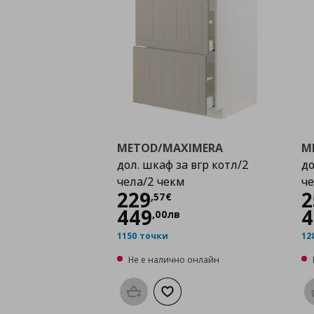
METOD/MAXIMERA
M
дол. шкаф за вгр котл/2
до
чела/2 чекм
че
Цена
229,57 €
229
2
,
57
€
449
4
,
00
лв
1150 точки
12
Не е налично онлайн
Προσθήκη στο καλάθι
Добави към списъка с любими