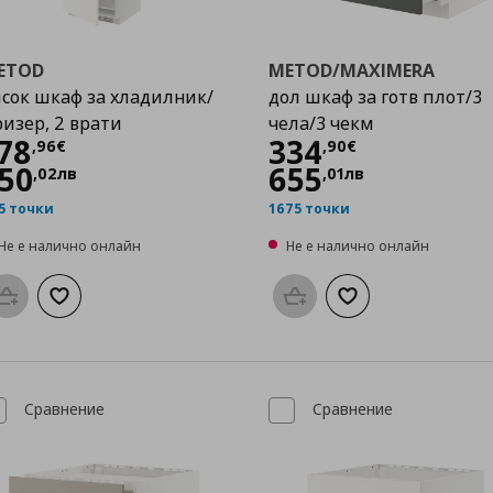
ETOD
METOD/MAXIMERA
сок шкаф за хладилник/
дол шкаф за готв плот/3
изер, 2 врати
чела/3 чекм
Цена
178,96 €
Цена
334,90 €
78
334
,
96
€
,
90
€
50
655
,
02
лв
,
01
лв
5 точки
1675 точки
Не е налично онлайн
Не е налично онлайн
Προσθήκη στο καλάθι
Добави към списъка с любими
Προσθήκη στο καλάθι
Добави към списък
Сравнение
Сравнение