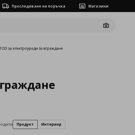
Проследяване на поръчка
Магазини
Camera
OD за електроуреди за вграждане
вграждане
родукти
Продукт
Интериор