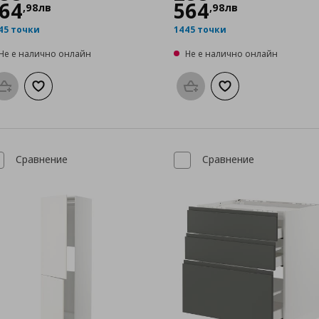
64
564
,
98
лв
,
98
лв
45 точки
1445 точки
Не е налично онлайн
Не е налично онлайн
Προσθήκη στο καλάθι
Добави към списъка с любими
Προσθήκη στο καλάθι
Добави към списък
Сравнение
Сравнение