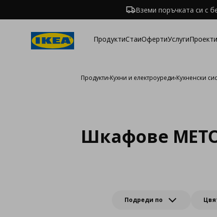
Вземи поръчката си с б
Продукти
Стаи
Оферти
Услуги
Проекти
Продукти
›
Кухни и електроуреди
›
Кухненски си
Шкафове METO
Подреди по
Цвя