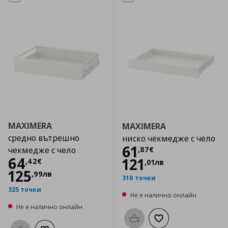
MAXIMERA
MAXIMERA
средно вътрешно
ниско чекмедже с чело
Цена
61,87 €
61
,
87
€
чекмедже с чело
Цена
64,42 €
64
121
,
42
€
,
01
лв
125
,
99
лв
310 точки
325 точки
Не е налично онлайн
Не е налично онлайн
Προσθήκη στο καλάθι
Добави към списък