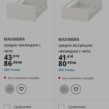
MAXIMERA
MAXIMERA
средно чекмедже с
средно вътрешно
чело
чекмедже с чело
Цена
43,97 €
43
Цена
41,41 €
41
,
97
€
,
41
€
86
80
,
00
лв
,
99
лв
220 точки
210 точки
Не е налично онлайн
Не е налично онлайн
Προσθήκη στο καλάθι
Добави към списъка с любими
Προσθήκη στο καλάθι
Добави към списък
Сравнение
Сравнение