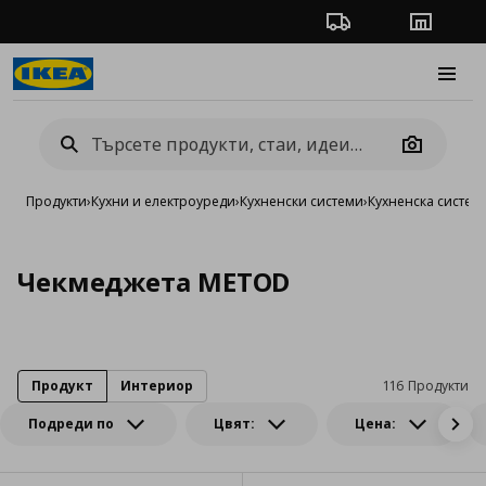
Проследяване на п
Магази
Burge
Camera
Продукти
›
Кухни и електроуреди
›
Кухненски системи
›
Кухненска систе
Чекмеджета METOD
Продукт
Интериор
116 Продукти
Подреди по
Цвят:
Цена: