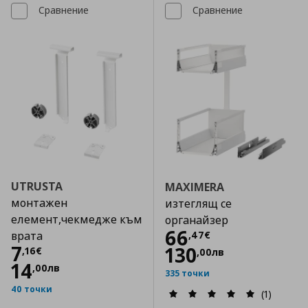
Сравнение
Сравнение
UTRUSTA
MAXIMERA
монтажен
изтеглящ се
елемент,чекмедже към
органайзер
Цена
66,47 €
66
,
47
€
врата
Цена
7,16 €
7
130
,
16
€
,
00
лв
14
,
00
лв
335 точки
40 точки
(1)