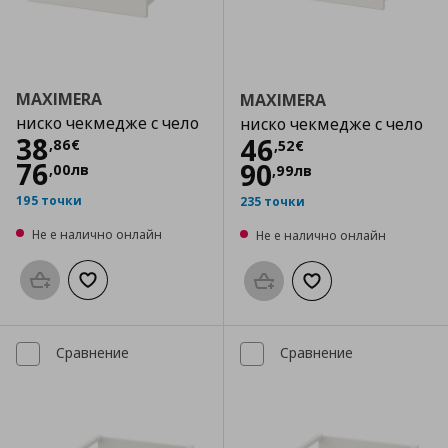
MAXIMERA
MAXIMERA
ниско чекмедже с чело
ниско чекмедже с чело
Цена
38,86 €
38
Цена
46,52 €
46
,
86
€
,
52
€
76
90
,
00
лв
,
99
лв
195 точки
235 точки
Не е налично онлайн
Не е налично онлайн
Προσθήκη στο καλάθι
Добави към списъка с любими
Προσθήκη στο καλάθι
Добави към списък
Сравнение
Сравнение