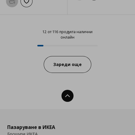
Προσθήκη στο καλάθι
Добави към списъка с любими
12 от 116 продукта налични
онлайн
12 от 116 продукта налични онл
Progress:
Зареди още
Нагоре
Пазаруване в ИКЕА
Брошури ИКЕА