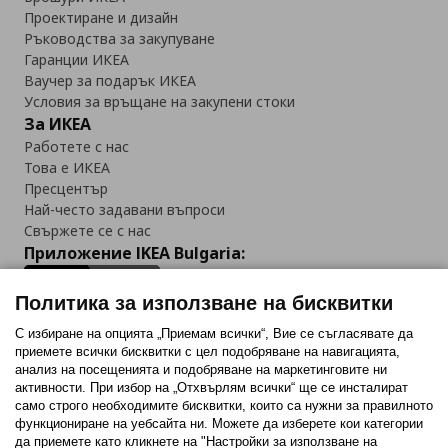
Проектиране и дизайн
Ръководства за закупуване
Гаранции ИКЕА
Ваучер за подарък ИКЕА
Условия за връщане на закупени стоки
За ИКЕА
Работете с нас
Това е ИКЕА
Пресцентър
Най-често задавани въпроси
Свържете се с нас
Приложение IKEA Bulgaria:
Политика за използване на бисквитки
С избиране на опцията „Приемам всички“, Вие се съгласявате да
приемете всички бисквитки с цел подобряване на навигацията,
Последвайте ни:
анализ на посещенията и подобряване на маркетинговите ни
активности. При избор на „Отхвърлям всички“ ще се инсталират
Facebook
Twitter
Youtube
Pinterest
Instagram
само строго необходимитe бисквитки, които са нужни за правилното
функциониране на уебсайта ни. Можете да изберете кои категории
да приемете като кликнете на "Настройки за използване на