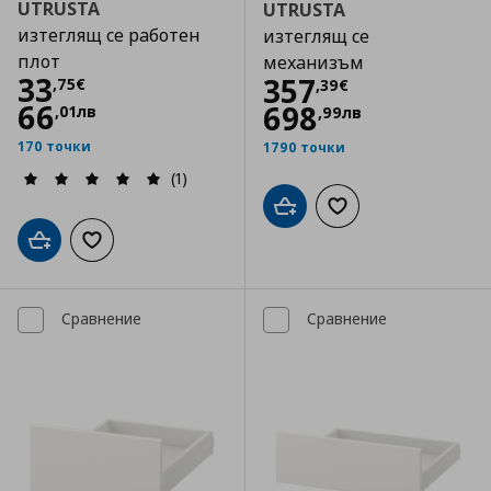
UTRUSTA
UTRUSTA
изтеглящ се работен
изтеглящ се
плот
механизъм
Цена
33,75 €
33
Цена
357,39 €
357
,
75
€
,
39
€
66
698
,
01
лв
,
99
лв
170 точки
1790 точки
(1)
Добави в кошницата
Добави към списъка
Добави в кошницата
Добави към списъка с любими
Сравнение
Сравнение