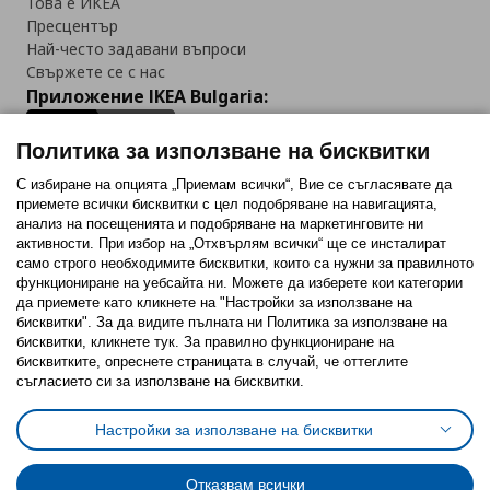
Това е ИКЕА
Пресцентър
Най-често задавани въпроси
Свържете се с нас
Приложение IKEA Bulgaria:
Политика за използване на бисквитки
С избиране на опцията „Приемам всички“, Вие се съгласявате да
приемете всички бисквитки с цел подобряване на навигацията,
Последвайте ни:
анализ на посещенията и подобряване на маркетинговите ни
активности. При избор на „Отхвърлям всички“ ще се инсталират
Facebook
Twitter
Youtube
Pinterest
Instagram
само строго необходимитe бисквитки, които са нужни за правилното
функциониране на уебсайта ни. Можете да изберете кои категории
да приемете като кликнете на "Настройки за използване на
бисквитки". За да видите пълната ни Политика за използване на
бисквитки, кликнете тук. За правилно функциониране на
бисквитките, опреснете страницата в случай, че оттеглите
съгласието си за използване на бисквитки.
Политика за използване на бисквитки (Cookies)
Избор на настройки за използване на бисквитки
Настройки за използване на бисквитки
Условия за ползване на ikea.bg
Обща политика за личните данни
Политика за защита на личните данни на ikea.bg
Общи условия на програма IKEA Family
Отказвам всички