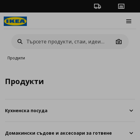
Проследяване на п
Магази
Burge
Camera
Продукти
Продукти
Кухненска посуда
Домакински съдове и аксесоари за готвене